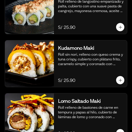
Roll relleno de langostino empanizado y 
palta, cubierto con una suave pasta de 
cangrejo, mayonesa cremosa, aceite 
de ajonjolí y shichimi togarashi. 
Acompañado de nuestra shoyu. (10 
cortes).
S/ 25.90
Kudamono Maki
Roll sin nori, relleno con queso crema y 
tuna crispy, cubierto con plátano frito, 
caramelo simple y coronado con 
pecanas. Acompañado de coulis, (10 
cortes).
S/ 25.90
Lomo Saltado Maki
Roll relleno de bastones de carne en 
tempura y papas al hilo, cubierto de 
láminas de lomo y coronado con 
salteado de cebolla, tomate y culantro 
en reducción de salsa de lomo. 
Acompañado de nuestra salsa shoyu. 