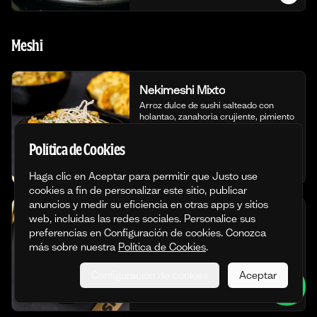
Meshi
Nekimeshi Mixto
Arroz dulce de sushi salteado con 
holantao, zanahoria crujiente, pimiento 
rojo y pecanas tostadas, enriquecido 
con langostino fresco y pollo al estilo 
Política de Cookies
japonés.
S/ 20.90
Haga clic en Aceptar para permitir que Justo use
cookies a fin de personalizar este sitio, publicar
anuncios y medir su eficiencia en otras apps y sitios
Nekimeshi de Pollo
web, incluidas las redes sociales. Personalice sus
preferencias en Configuración de cookies. Conozca
Arroz dulce de sushi salteado con 
pequeños cortes de holantao, 
más sobre nuestra
Política de Cookies
.
zanahoria crujiente, pimiento rojo y 
pecanas tostadas, todo con jugosos 
Configuración de cookies
Aceptar
trozos de pollo al estilo japonés.
S/ 18.90