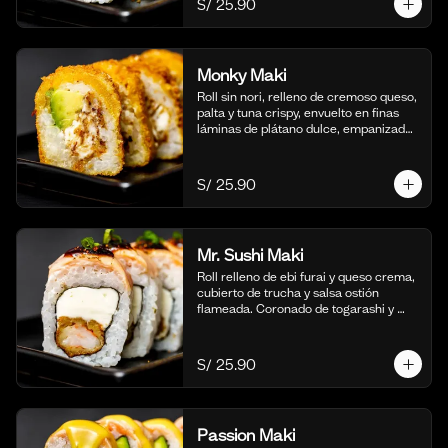
S/ 25.90
(10 cortes)
Monky Maki
Roll sin nori, relleno de cremoso queso, 
palta y tuna crispy, envuelto en finas 
láminas de plátano dulce, empanizado 
al panko y frito para un bocado dulce y 
crujiente. Acompañado de salsa de 
maracuyá y quinua crocante. (10 
S/ 25.90
cortes).
Mr. Sushi Maki
Roll relleno de ebi furai y queso crema, 
cubierto de trucha y salsa ostión 
flameada. Coronado de togarashi y 
negi. Acompañado de nuestra shoyu. 
(10 cortes).
S/ 25.90
Passion Maki