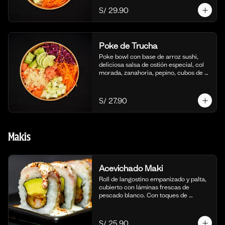
S/ 29.90
Poke de Trucha
Poke bowl con base de arroz sushi, 
deliciosa salsa de ostión especial, col 
morada, zanahoria, pepino, cubos de 
palta y dados de trucha fresca.
S/ 27.90
Makis
Acevichado Maki
Roll de langostino empanizado y palta, 
cubierto con láminas frescas de 
pescado blanco. Con toques de 
shichimi togarashi para un toque 
picante. Acompañado de nuestra salsa 
acevichada. (10 cortes).
S/ 25.90