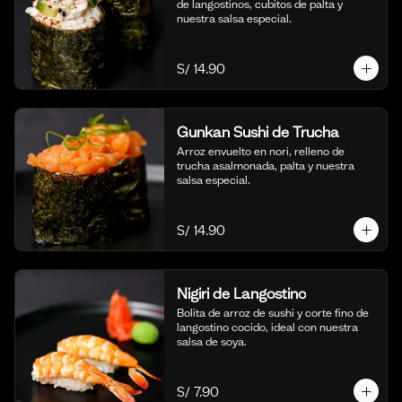
de langostinos, cubitos de palta y 
nuestra salsa especial.
S/ 14.90
Gunkan Sushi de Trucha
Arroz envuelto en nori, relleno de 
trucha asalmonada, palta y nuestra 
salsa especial.
S/ 14.90
Nigiri de Langostino
Bolita de arroz de sushi y corte fino de 
langostino cocido, ideal con nuestra 
salsa de soya.
S/ 7.90