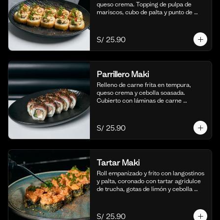
queso crema. Topping de pulpa de 
mariscos, cubo de palta y punto de 
sriracha. (10 cortes)
S/ 25.90
Parrillero Maki
Relleno de carne frita en tempura, 
queso crema y cebolla soasada. 
Cubierto con láminas de carne 
flameada en chimichurri y cebolla 
china fresca. (10 cortes)
S/ 25.90
Tartar Maki
Roll empanizado y frito con langostinos 
y palta, coronado con tartar agridulce 
de trucha, gotas de limón y cebolla 
china fresca. (10 cortes)
S/ 25.90