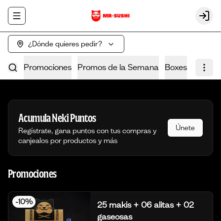
Abrir menu de navegación
Login
¿Dónde quieres pedir?
Promociones
Promos de la Semana
Boxes
Poke
Acumula
Neki Puntos
Únete
Regístrate, gana puntos con tus compras y
canjealos por productos y más
Promociones
-
10
%
25 makis + 06 alitas + 02
gaseosas