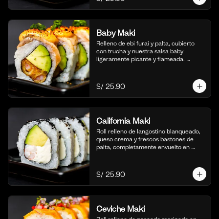
Baby Maki
Relleno de ebi furai y palta, cubierto 
con trucha y nuestra salsa baby 
ligeramente picante y flameada. 
acompañado de taré de la casa, 10 
cortes.
S/ 25.90
California Maki
Roll relleno de langostino blanqueado, 
queso crema y frescos bastones de 
palta, completamente envuelto en 
ajonjolí negro para una textura 
crujiente. Acompañado de nuestra 
salsa shoyu. (10 cortes).
S/ 25.90
Ceviche Maki