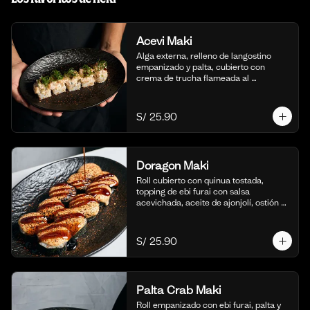
Acevi Maki
Alga externa, relleno de langostino 
empanizado y palta, cubierto con 
crema de trucha flameada al 
momento, togarashi y salsa taré. (10 
cortes)
S/ 25.90
Doragon Maki
Roll cubierto con quinua tostada, 
topping de ebi furai con salsa 
acevichada, aceite de ajonjolí, ostión y 
togarashi. (10 cortes)
S/ 25.90
Palta Crab Maki
Roll empanizado con ebi furai, palta y 