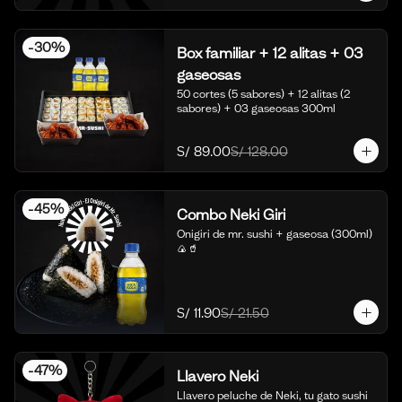
-
30
%
Box familiar + 12 alitas + 03
gaseosas
50 cortes (5 sabores) + 12 alitas (2 
sabores) + 03 gaseosas 300ml
S/ 89.00
S/ 128.00
-
45
%
Combo Neki Giri
Onigiri de mr. sushi + gaseosa (300ml) 
🍙🥤
S/ 11.90
S/ 21.50
-
47
%
Llavero Neki
Llavero peluche de Neki, tu gato sushi 