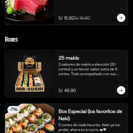
S/ 15.92
S/ 19.90
Boxes
25 makis
2 sabores de makis a elección (20 
cortes) y un tercer sabor extra de 5 
cortes. Todo acompañado con sus 
salsas aparte respectivas.
S/ 46.90
-
7
%
Box Especial (los favoritos de
Neki)
5 cortes de cada favorito. Neki ya los 
probó, ahora es tu turno 🍣🧡