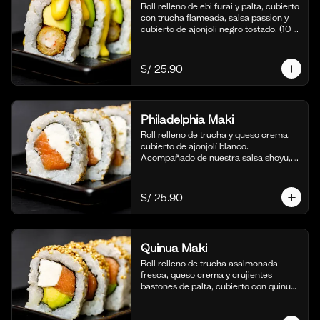
Roll relleno de ebi furai y palta, cubierto 
con trucha flameada, salsa passion y 
cubierto de ajonjolí negro tostado. (10 
cortes).
S/ 25.90
Philadelphia Maki
Roll relleno de trucha y queso crema, 
cubierto de ajonjolí blanco. 
Acompañado de nuestra salsa shoyu,. 
(10 cortes).
S/ 25.90
Quinua Maki
Roll relleno de trucha asalmonada 
fresca, queso crema y crujientes 
bastones de palta, cubierto con quinua 
crocante. Acompañado de nuestra 
salsa taré. (10 cortes).