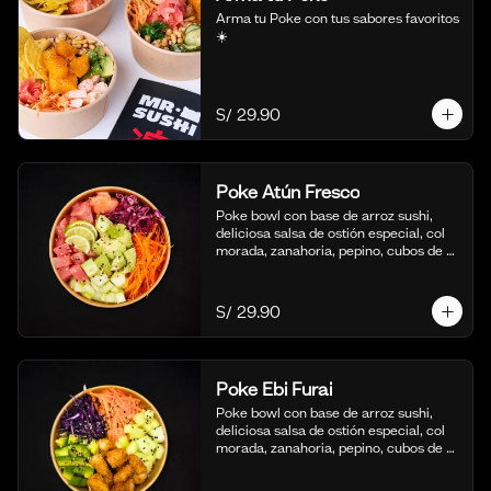
Arma tu Poke con tus sabores favoritos  
☀️
S/ 29.90
Poke Atún Fresco
Poke bowl con base de arroz sushi, 
deliciosa salsa de ostión especial, col 
morada, zanahoria, pepino, cubos de 
palta y dados de Atún fresco.
S/ 29.90
Poke Ebi Furai
Poke bowl con base de arroz sushi, 
deliciosa salsa de ostión especial, col 
morada, zanahoria, pepino, cubos de 
palta,  langostinos empanizados y frito 
al panko.