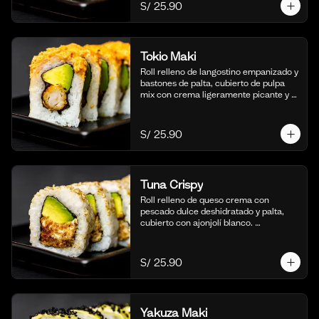
S/ 25.90
Tokio Maki
Roll relleno de langostino empanizado y 
bastones de palta, cubierto de pulpa 
mix con crema ligeramente picante y 
flameada. Acompañado de nuestra 
salsa shoyu. (10 cortes).
S/ 25.90
Tuna Crispy
Roll relleno de queso crema con 
pescado dulce deshidratado y palta, 
cubierto con ajonjolí blanco. 
Acompañado de nuestra salsa taré. (10 
cortes).
S/ 25.90
Yakuza Maki