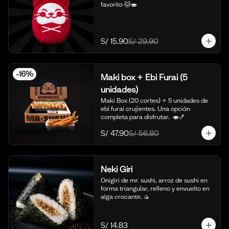
favorito 🐱🍣
S/ 15.90
S/ 29.90
-
16
%
Maki box + Ebi Furai (5
unidades)
Maki Box (20 cortes) + 5 unidades de 
ebi furai crujientes. Una opción 
completa para disfrutar.  🍣🍤
S/ 47.90
S/ 56.80
Neki Giri
Onigiri de mr. sushi, arroz de sushi en 
forma triangular, relleno y envuelto en 
alga crocante. 🍙
S/ 14.83