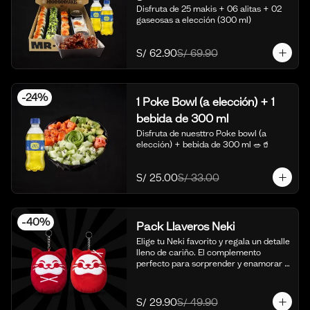
Disfruta de 25 makis + 06 alitas + 02 
gaseosas a elección (300 ml)
S/ 62.90
S/ 69.90
-
24
%
1 Poke Bowl (a elección) + 1
bebida de 300 ml
Disfruta de nuesttro Poke bowl (a 
elección) + bebida de 300 ml 🥗🥤
S/ 25.00
S/ 33.00
-
40
%
Pack Llaveros Neki
Elige tu Neki favorito y regala un detalle 
lleno de cariño. El complemento 
perfecto para sorprender y enamorar 
en este mes del amor. 🍣✨

*Foto Referencial
S/ 29.90
S/ 49.90