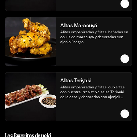
Alitas Maracuyá
Alitas empanizadas y fritas, bañadas en 
coulis de maracuyá y decoradas con 
ajonjolí negro.
Alitas Teriyaki
Alitas empanizadas y fritas, cubiertas 
con nuestra irresistible salsa Teriyaki 
de la casa y decoradas con ajonjolí 
blanco.
Los favoritos de neki