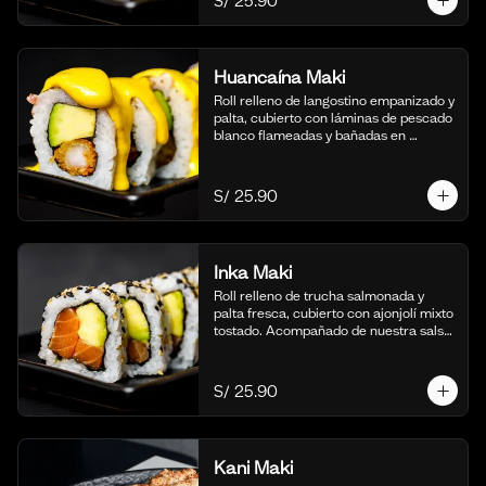
S/ 25.90
Huancaína Maki
Roll relleno de langostino empanizado y 
palta, cubierto con láminas de pescado 
blanco flameadas y bañadas en 
nuestra salsa huancaína casera, 
espolvoreado con shichimi togarashi.
(10 cortes)
S/ 25.90
Inka Maki
Roll relleno de trucha salmonada y 
palta fresca, cubierto con ajonjolí mixto 
tostado. Acompañado de nuestra salsa 
shoyu. (10 cortes).
S/ 25.90
Kani Maki