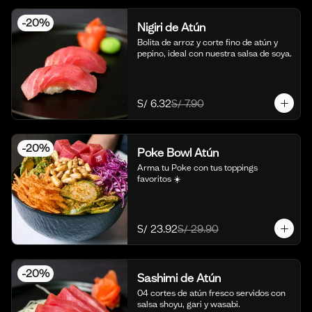
-
20
%
Nigiri de Atún
Bolita de arroz y corte fino de atún y 
pepino, ideal con nuestra salsa de soya.
S/ 6.32
S/ 7.90
-
20
%
Poke Bowl Atún
Arma tu Poke con tus toppings 
favoritos ☀️
S/ 23.92
S/ 29.90
-
20
%
Sashimi de Atún
04 cortes de atún fresco servidos con 
salsa shoyu, gari y wasabi.