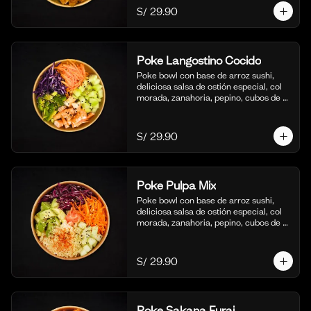
S/ 29.90
Poke Langostino Cocido
Poke bowl con base de arroz sushi, 
deliciosa salsa de ostión especial, col 
morada, zanahoria, pepino, cubos de 
palta y cortes de langostinos 
blanqueados.
S/ 29.90
Poke Pulpa Mix
Poke bowl con base de arroz sushi, 
deliciosa salsa de ostión especial, col 
morada, zanahoria, pepino, cubos de 
palta y crema de cangrejo con 
mayonesa y aceite de sesamo.
S/ 29.90
Poke Sakana Furai