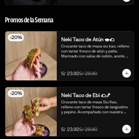
Promos de la Semana
-
20
%
Neki Taco de Atún 🍣🌮
Crocante taco de masa siu kao, relleno 
con tartar fresco de atún y palta. 
Marinado con salsa de ostión, aceite de 
sésamo, cebolla china fresca y un 
toque de limón. 🍣🌮 (4 piezas)
S/ 23.92
S/ 29.90
-
20
%
Neki Taco de Ebi 🌮🍤
Crocante taco de masa Siu Kao, 
relleno con tartar fresco de langostino 
y pepino. Acompañado con nuestra 
salsa original de la casa y toques de 
aceite de ajonjolí. 🌮🍤 (4 piezas)
S/ 23.92
S/ 29.90