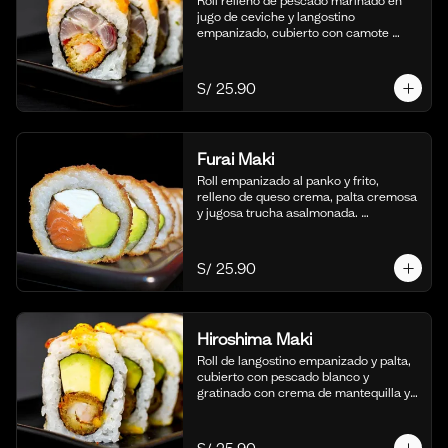
Roll relleno de pescado marinado en 
jugo de ceviche y langostino 
empanizado, cubierto con camote 
glaseado y bañado en nuestra salsa de 
ceviche. (10 cortes).
S/ 25.90
Furai Maki
Roll empanizado al panko y frito, 
relleno de queso crema, palta cremosa 
y jugosa trucha asalmonada. 
Acompañado de nuestra salsa taré. (10 
cortes)
S/ 25.90
Hiroshima Maki
Roll de langostino empanizado y palta, 
cubierto con pescado blanco y 
gratinado con crema de mantequilla y 
parmesano, realzado con gotas de 
limón. Acompañado de nuestra salsa 
shoyu. (10 cortes).