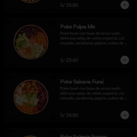
S/ 29.90
Poke Pulpa Mix
Poke bowl con base de arroz sushi, 
deliciosa salsa de ostión especial, col 
morada, zanahoria, pepino, cubos de 
palta y crema de cangrejo con 
mayonesa y aceite de sesamo.
S/ 29.90
Poke Sakana Furai
Poke bowl con base de arroz sushi, 
deliciosa salsa de ostión especial, col 
morada, zanahoria, pepino, cubos de 
palta y bastones de pescado frito al 
panko.
S/ 29.90
Poke Salmón Fresco