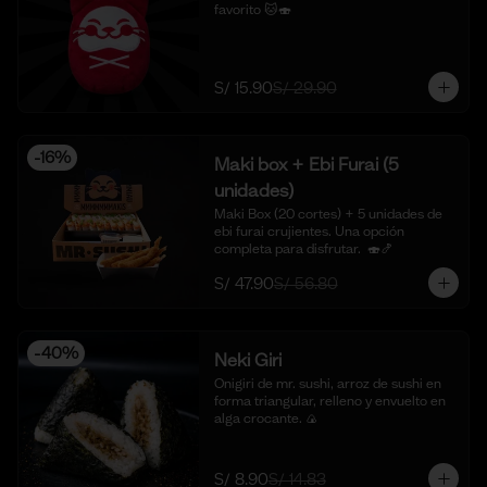
favorito 🐱🍣
S/ 15.90
S/ 29.90
-
16
%
Maki box + Ebi Furai (5
unidades)
Maki Box (20 cortes) + 5 unidades de 
ebi furai crujientes. Una opción 
completa para disfrutar.  🍣🍤
S/ 47.90
S/ 56.80
-
40
%
Neki Giri
Onigiri de mr. sushi, arroz de sushi en 
forma triangular, relleno y envuelto en 
alga crocante. 🍙
S/ 8.90
S/ 14.83