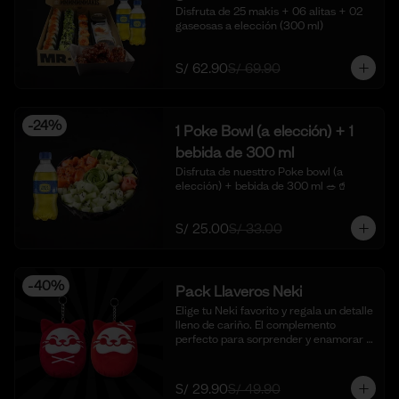
Disfruta de 25 makis + 06 alitas + 02 
gaseosas a elección (300 ml)
S/ 62.90
S/ 69.90
-
24
%
1 Poke Bowl (a elección) + 1
bebida de 300 ml
Disfruta de nuesttro Poke bowl (a 
elección) + bebida de 300 ml 🥗🥤
S/ 25.00
S/ 33.00
-
40
%
Pack Llaveros Neki
Elige tu Neki favorito y regala un detalle 
lleno de cariño. El complemento 
perfecto para sorprender y enamorar 
en este mes del amor. 🍣✨

*Foto Referencial
S/ 29.90
S/ 49.90