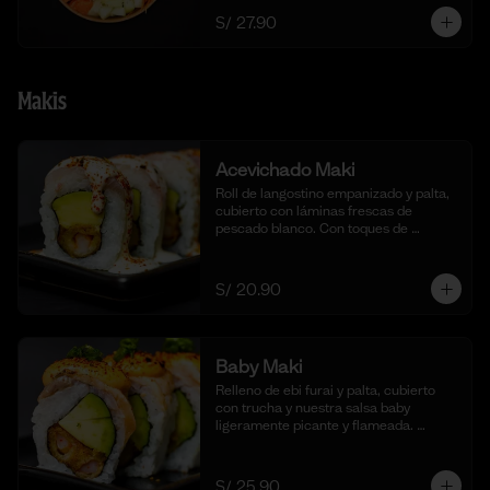
S/ 27.90
Makis
Acevichado Maki
Roll de langostino empanizado y palta, 
cubierto con láminas frescas de 
pescado blanco. Con toques de 
shichimi togarashi para un toque 
picante. Acompañado de nuestra salsa 
acevichada. (10 cortes).
S/ 20.90
Baby Maki
Relleno de ebi furai y palta, cubierto 
con trucha y nuestra salsa baby 
ligeramente picante y flameada. 
acompañado de taré de la casa, 10 
cortes.
S/ 25.90