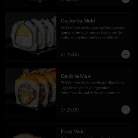
California Maki
Roll relleno de langostino blanqueado, 
queso crema y frescos bastones de 
palta, completamente envuelto en 
ajonjolí negro para una textura 
crujiente. Acompañado de nuestra 
salsa shoyu. (10 cortes).
S/ 25.90
Ceviche Maki
Roll relleno de pescado marinado en 
jugo de ceviche y langostino 
empanizado, cubierto con camote 
glaseado y bañado en nuestra salsa de 
ceviche. (10 cortes).
S/ 25.90
Furai Maki