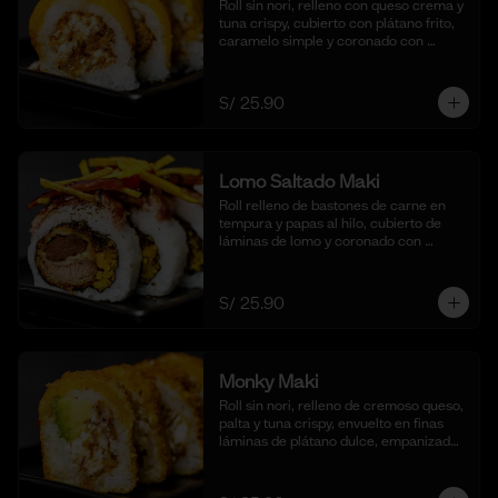
Roll sin nori, relleno con queso crema y 
tuna crispy, cubierto con plátano frito, 
caramelo simple y coronado con 
pecanas. Acompañado de coulis, (10 
cortes).
S/ 25.90
Lomo Saltado Maki
Roll relleno de bastones de carne en 
tempura y papas al hilo, cubierto de 
láminas de lomo y coronado con 
salteado de cebolla, tomate y culantro 
en reducción de salsa de lomo. 
Acompañado de nuestra salsa shoyu. 
S/ 25.90
(10 cortes)
Monky Maki
Roll sin nori, relleno de cremoso queso, 
palta y tuna crispy, envuelto en finas 
láminas de plátano dulce, empanizado 
al panko y frito para un bocado dulce y 
crujiente. Acompañado de salsa de 
maracuyá y quinua crocante. (10 