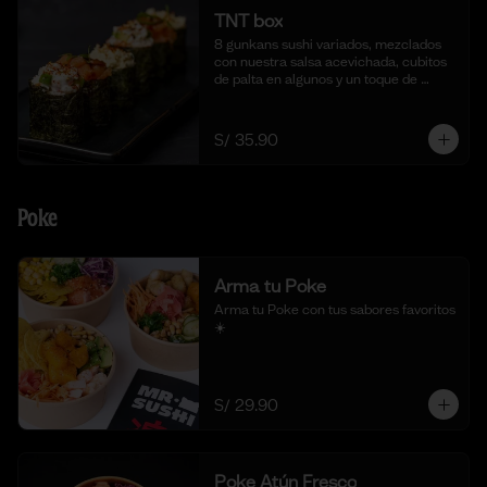
TNT box
8 gunkans sushi variados, mezclados 
con nuestra salsa acevichada, cubitos 
de palta en algunos y un toque de 
togarashi.
S/ 35.90
Poke
Arma tu Poke
Arma tu Poke con tus sabores favoritos  
☀️
S/ 29.90
Poke Atún Fresco