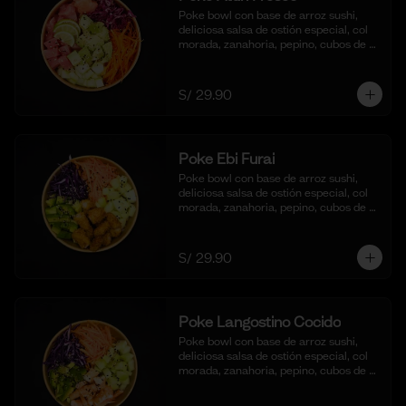
Poke bowl con base de arroz sushi, 
deliciosa salsa de ostión especial, col 
morada, zanahoria, pepino, cubos de 
palta y dados de Atún fresco.
S/ 29.90
Poke Ebi Furai
Poke bowl con base de arroz sushi, 
deliciosa salsa de ostión especial, col 
morada, zanahoria, pepino, cubos de 
palta,  langostinos empanizados y frito 
al panko.
S/ 29.90
Poke Langostino Cocido
Poke bowl con base de arroz sushi, 
deliciosa salsa de ostión especial, col 
morada, zanahoria, pepino, cubos de 
palta y cortes de langostinos 
blanqueados.