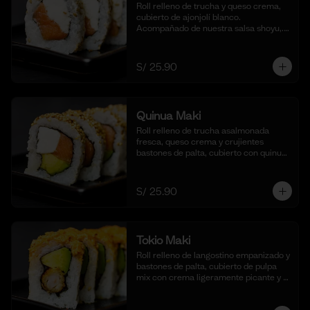
Roll relleno de trucha y queso crema, 
cubierto de ajonjolí blanco. 
Acompañado de nuestra salsa shoyu,. 
(10 cortes).
S/ 25.90
Quinua Maki
Roll relleno de trucha asalmonada 
fresca, queso crema y crujientes 
bastones de palta, cubierto con quinua 
crocante. Acompañado de nuestra 
salsa taré. (10 cortes).
S/ 25.90
Tokio Maki
Roll relleno de langostino empanizado y 
bastones de palta, cubierto de pulpa 
mix con crema ligeramente picante y 
flameada. Acompañado de nuestra 
salsa shoyu. (10 cortes).