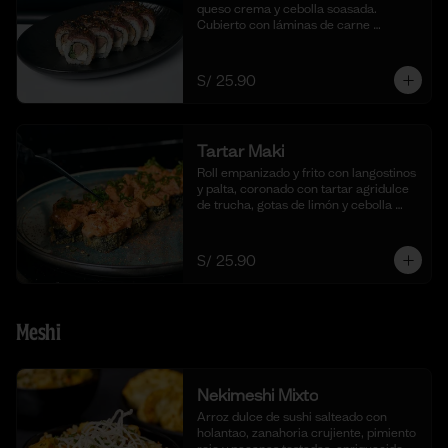
queso crema y cebolla soasada. 
Cubierto con láminas de carne 
flameada en chimichurri y cebolla 
china fresca. (10 cortes)
S/ 25.90
Tartar Maki
Roll empanizado y frito con langostinos 
y palta, coronado con tartar agridulce 
de trucha, gotas de limón y cebolla 
china fresca. (10 cortes)
S/ 25.90
Meshi
Nekimeshi Mixto
Arroz dulce de sushi salteado con 
holantao, zanahoria crujiente, pimiento 