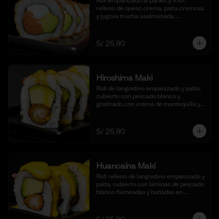
Roll empanizado al panko y frito, 
relleno de queso crema, palta cremosa 
y jugosa trucha asalmonada. 
Acompañado de nuestra salsa taré. (10 
cortes)
S/ 25.90
Hiroshima Maki
Roll de langostino empanizado y palta, 
cubierto con pescado blanco y 
gratinado con crema de mantequilla y 
parmesano, realzado con gotas de 
limón. Acompañado de nuestra salsa 
shoyu. (10 cortes).
S/ 25.90
Huancaína Maki
Roll relleno de langostino empanizado y 
palta, cubierto con láminas de pescado 
blanco flameadas y bañadas en 
nuestra salsa huancaína casera, 
espolvoreado con shichimi togarashi.
(10 cortes)