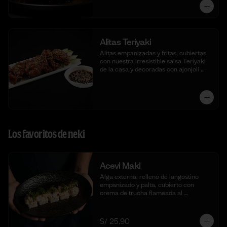
Alitas Teriyaki
Alitas empanizadas y fritas, cubiertas 
con nuestra irresistible salsa Teriyaki 
de la casa y decoradas con ajonjolí 
blanco.
Los favoritos de neki
Acevi Maki
Alga externa, relleno de langostino 
empanizado y palta, cubierto con 
crema de trucha flameada al 
momento, togarashi y salsa taré. (10 
cortes)
S/ 25.90