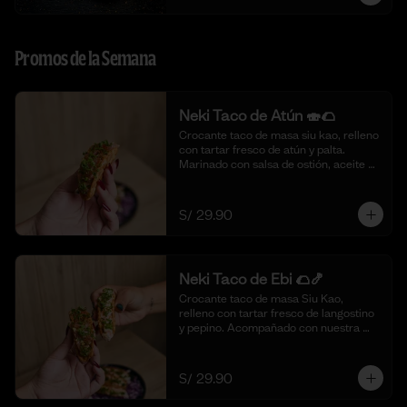
Promos de la Semana
Neki Taco de Atún 🍣🌮
Crocante taco de masa siu kao, relleno 
con tartar fresco de atún y palta. 
Marinado con salsa de ostión, aceite de 
sésamo, cebolla china fresca y un 
toque de limón. 🍣🌮 (4 piezas)
S/ 29.90
Neki Taco de Ebi 🌮🍤
Crocante taco de masa Siu Kao, 
relleno con tartar fresco de langostino 
y pepino. Acompañado con nuestra 
salsa original de la casa y toques de 
aceite de ajonjolí. 🌮🍤 (4 piezas)
S/ 29.90