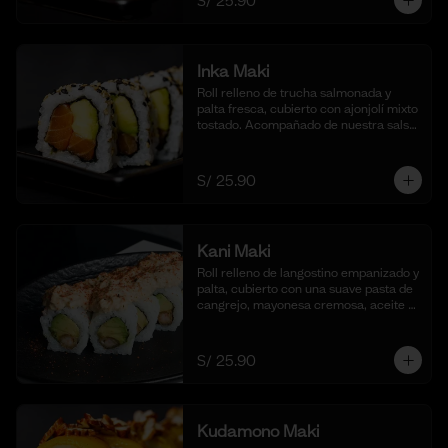
S/ 25.90
Inka Maki
Roll relleno de trucha salmonada y 
palta fresca, cubierto con ajonjolí mixto 
tostado. Acompañado de nuestra salsa 
shoyu. (10 cortes).
S/ 25.90
Kani Maki
Roll relleno de langostino empanizado y 
palta, cubierto con una suave pasta de 
cangrejo, mayonesa cremosa, aceite 
de ajonjolí y shichimi togarashi. 
Acompañado de nuestra shoyu. (10 
cortes).
S/ 25.90
Kudamono Maki