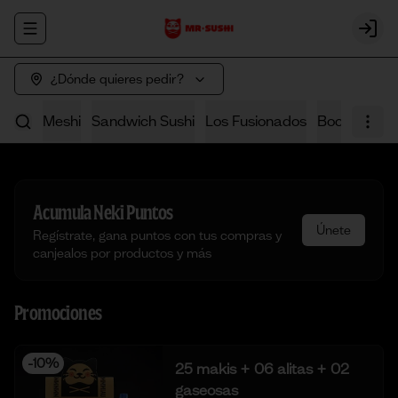
Abrir menu de navegación
Login
¿Dónde quieres pedir?
e neki
Meshi
Sandwich Sushi
Los Fusionados
Bocaditos (
Acumula
Neki Puntos
Únete
Regístrate, gana puntos con tus compras y
canjealos por productos y más
Promociones
-
10
%
25 makis + 06 alitas + 02
gaseosas