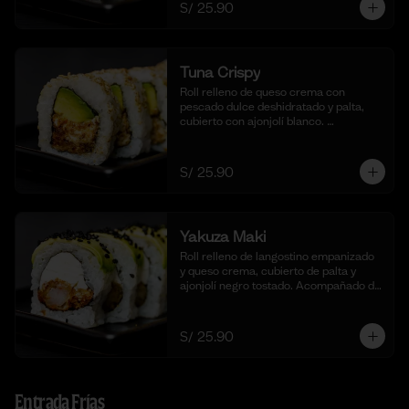
S/ 25.90
Tuna Crispy
Roll relleno de queso crema con 
pescado dulce deshidratado y palta, 
cubierto con ajonjolí blanco. 
Acompañado de nuestra salsa taré. (10 
cortes).
S/ 25.90
Yakuza Maki
Roll relleno de langostino empanizado  
y queso crema, cubierto de palta y 
ajonjolí negro tostado. Acompañado de 
nuestra salsa taré. (10 cortes).
S/ 25.90
Entrada Frías