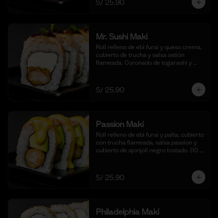
S/ 25.90
cortes).
Mr. Sushi Maki
Roll relleno de ebi furai y queso crema, 
cubierto de trucha y salsa ostión 
flameada. Coronado de togarashi y 
negi. Acompañado de nuestra shoyu. 
(10 cortes).
S/ 25.90
Passion Maki
Roll relleno de ebi furai y palta, cubierto 
con trucha flameada, salsa passion y 
cubierto de ajonjolí negro tostado. (10 
cortes).
S/ 25.90
Philadelphia Maki