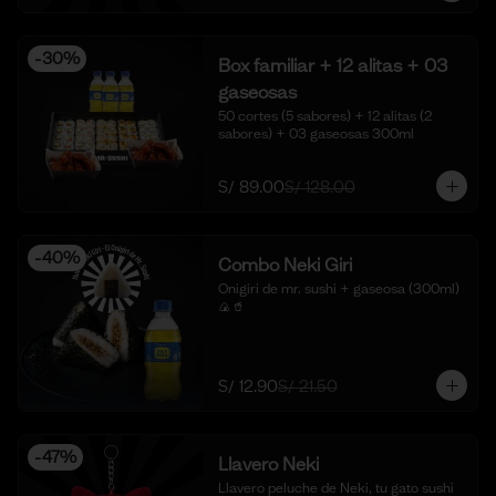
-
30
%
Box familiar + 12 alitas + 03
gaseosas
50 cortes (5 sabores) + 12 alitas (2 
sabores) + 03 gaseosas 300ml
S/ 89.00
S/ 128.00
-
40
%
Combo Neki Giri
Onigiri de mr. sushi + gaseosa (300ml) 
🍙🥤
S/ 12.90
S/ 21.50
-
47
%
Llavero Neki
Llavero peluche de Neki, tu gato sushi 