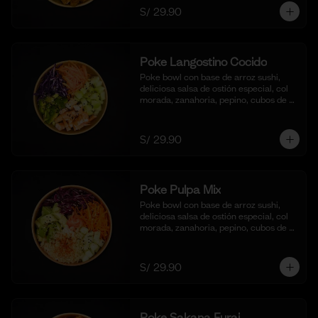
S/ 29.90
Poke Langostino Cocido
Poke bowl con base de arroz sushi, 
deliciosa salsa de ostión especial, col 
morada, zanahoria, pepino, cubos de 
palta y cortes de langostinos 
blanqueados.
S/ 29.90
Poke Pulpa Mix
Poke bowl con base de arroz sushi, 
deliciosa salsa de ostión especial, col 
morada, zanahoria, pepino, cubos de 
palta y crema de cangrejo con 
mayonesa y aceite de sesamo.
S/ 29.90
Poke Sakana Furai