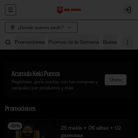
Abrir menu de navegación
Login
¿Dónde quieres pedir?
Promociones
Promos de la Semana
Boxes
Poke
Acumula
Neki Puntos
Únete
Regístrate, gana puntos con tus compras y
canjealos por productos y más
Promociones
-
10
%
25 makis + 06 alitas + 02
gaseosas