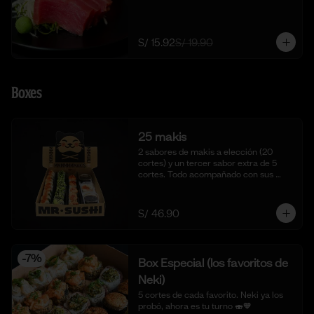
S/ 15.92
S/ 19.90
Boxes
25 makis
2 sabores de makis a elección (20 
cortes) y un tercer sabor extra de 5 
cortes. Todo acompañado con sus 
salsas aparte respectivas.
S/ 46.90
-
7
%
Box Especial (los favoritos de
Neki)
5 cortes de cada favorito. Neki ya los 
probó, ahora es tu turno 🍣🧡