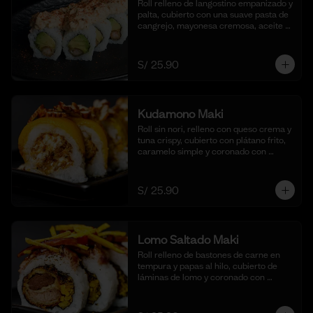
Roll relleno de langostino empanizado y 
palta, cubierto con una suave pasta de 
cangrejo, mayonesa cremosa, aceite 
de ajonjolí y shichimi togarashi. 
Acompañado de nuestra shoyu. (10 
cortes).
S/ 25.90
Kudamono Maki
Roll sin nori, relleno con queso crema y 
tuna crispy, cubierto con plátano frito, 
caramelo simple y coronado con 
pecanas. Acompañado de coulis, (10 
cortes).
S/ 25.90
Lomo Saltado Maki
Roll relleno de bastones de carne en 
tempura y papas al hilo, cubierto de 
láminas de lomo y coronado con 
salteado de cebolla, tomate y culantro 
en reducción de salsa de lomo. 
Acompañado de nuestra salsa shoyu. 