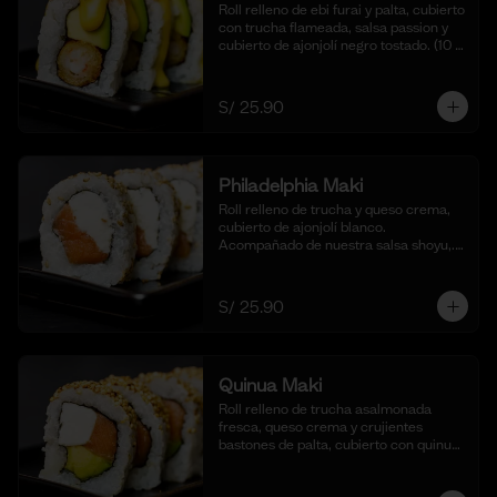
Roll relleno de ebi furai y palta, cubierto 
con trucha flameada, salsa passion y 
cubierto de ajonjolí negro tostado. (10 
cortes).
S/ 25.90
Philadelphia Maki
Roll relleno de trucha y queso crema, 
cubierto de ajonjolí blanco. 
Acompañado de nuestra salsa shoyu,. 
(10 cortes).
S/ 25.90
Quinua Maki
Roll relleno de trucha asalmonada 
fresca, queso crema y crujientes 
bastones de palta, cubierto con quinua 
crocante. Acompañado de nuestra 
salsa taré. (10 cortes).