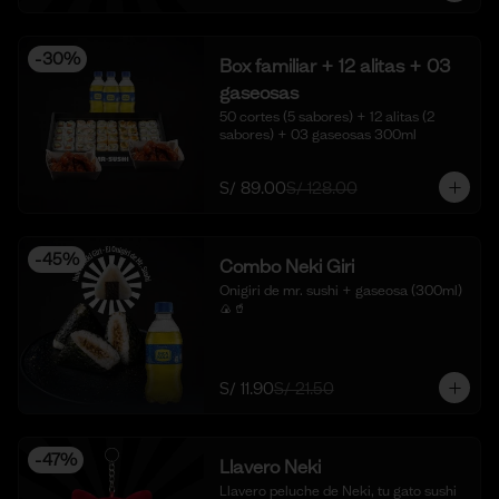
-
30
%
Box familiar + 12 alitas + 03
gaseosas
50 cortes (5 sabores) + 12 alitas (2 
sabores) + 03 gaseosas 300ml
S/ 89.00
S/ 128.00
-
45
%
Combo Neki Giri
Onigiri de mr. sushi + gaseosa (300ml) 
🍙🥤
S/ 11.90
S/ 21.50
-
47
%
Llavero Neki
Llavero peluche de Neki, tu gato sushi 