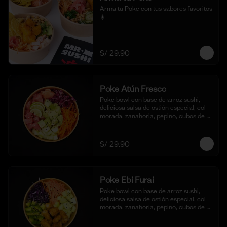
Arma tu Poke con tus sabores favoritos  
☀️
S/ 29.90
Poke Atún Fresco
Poke bowl con base de arroz sushi, 
deliciosa salsa de ostión especial, col 
morada, zanahoria, pepino, cubos de 
palta y dados de Atún fresco.
S/ 29.90
Poke Ebi Furai
Poke bowl con base de arroz sushi, 
deliciosa salsa de ostión especial, col 
morada, zanahoria, pepino, cubos de 
palta,  langostinos empanizados y frito 
al panko.