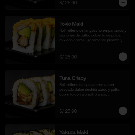
S/ 25.90
Tokio Maki
Roll relleno de langostino empanizado y 
bastones de palta, cubierto de pulpa 
mix con crema ligeramente picante y 
flameada. Acompañado de nuestra 
salsa shoyu. (10 cortes).
S/ 25.90
Tuna Crispy
Roll relleno de queso crema con 
pescado dulce deshidratado y palta, 
cubierto con ajonjolí blanco. 
Acompañado de nuestra salsa taré. (10 
cortes).
S/ 25.90
Yakuza Maki