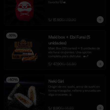
favorito 🐱🍣
S/ 15.90
S/ 29.90
-
16
%
Maki box + Ebi Furai (5
unidades)
Maki Box (20 cortes) + 5 unidades de 
ebi furai crujientes. Una opción 
completa para disfrutar.  🍣🍤
S/ 47.90
S/ 56.80
-
40
%
Neki Giri
Onigiri de mr. sushi, arroz de sushi en 
forma triangular, relleno y envuelto en 
alga crocante. 🍙
S/ 8.90
S/ 14.83