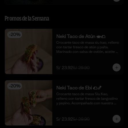
Promos de la Semana
-
20
%
Neki Taco de Atún 🍣🌮
Crocante taco de masa siu kao, relleno 
con tartar fresco de atún y palta. 
Marinado con salsa de ostión, aceite de 
sésamo, cebolla china fresca y un 
toque de limón. 🍣🌮 (4 piezas)
S/ 23.92
S/ 29.90
-
20
%
Neki Taco de Ebi 🌮🍤
Crocante taco de masa Siu Kao, 
relleno con tartar fresco de langostino 
y pepino. Acompañado con nuestra 
salsa original de la casa y toques de 
aceite de ajonjolí. 🌮🍤 (4 piezas)
S/ 23.92
S/ 29.90