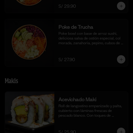
S/ 29.90
Poke de Trucha
Poke bowl con base de arroz sushi, 
deliciosa salsa de ostión especial, col 
morada, zanahoria, pepino, cubos de 
palta y dados de trucha fresca.
S/ 27.90
Makis
Acevichado Maki
Roll de langostino empanizado y palta, 
cubierto con láminas frescas de 
pescado blanco. Con toques de 
shichimi togarashi para un toque 
picante. Acompañado de nuestra salsa 
acevichada. (10 cortes).
S/ 25.90