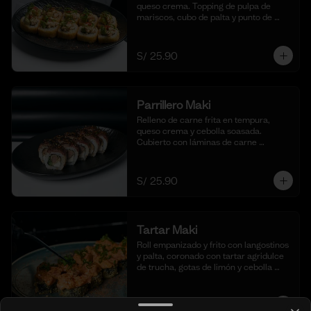
queso crema. Topping de pulpa de 
mariscos, cubo de palta y punto de 
sriracha. (10 cortes)
S/ 25.90
Parrillero Maki
Relleno de carne frita en tempura, 
queso crema y cebolla soasada. 
Cubierto con láminas de carne 
flameada en chimichurri y cebolla 
china fresca. (10 cortes)
S/ 25.90
Tartar Maki
Roll empanizado y frito con langostinos 
y palta, coronado con tartar agridulce 
de trucha, gotas de limón y cebolla 
china fresca. (10 cortes)
S/ 25.90