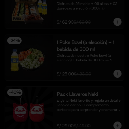
Disfruta de 25 makis + 06 alitas + 02 
gaseosas a elección (300 ml)
S/ 62.90
S/ 69.90
-
24
%
1 Poke Bowl (a elección) + 1
bebida de 300 ml
Disfruta de nuesttro Poke bowl (a 
elección) + bebida de 300 ml 🥗🥤
S/ 25.00
S/ 33.00
-
40
%
Pack Llaveros Neki
Elige tu Neki favorito y regala un detalle 
lleno de cariño. El complemento 
perfecto para sorprender y enamorar 
en este mes del amor. 🍣✨

*Foto Referencial
S/ 29.90
S/ 49.90