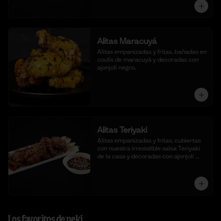
Alitas Maracuyá
Alitas empanizadas y fritas, bañadas en 
coulis de maracuyá y decoradas con 
ajonjolí negro.
Alitas Teriyaki
Alitas empanizadas y fritas, cubiertas 
con nuestra irresistible salsa Teriyaki 
de la casa y decoradas con ajonjolí 
blanco.
Los favoritos de neki