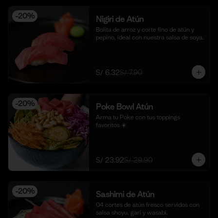
-
20
%
Nigiri de Atún
Bolita de arroz y corte fino de atún y 
pepino, ideal con nuestra salsa de soya.
S/ 6.32
S/ 7.90
-
20
%
Poke Bowl Atún
Arma tu Poke con tus toppings 
favoritos ☀️
S/ 23.92
S/ 29.90
-
20
%
Sashimi de Atún
04 cortes de atún fresco servidos con 
salsa shoyu, gari y wasabi.