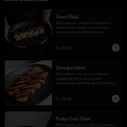
Acevi Maki
Alga externa, relleno de langostino 
empanizado y palta, cubierto con 
crema de trucha flameada al 
momento, togarashi y salsa taré. (10 
cortes)
S/ 25.90
Doragon Maki
Roll cubierto con quinua tostada, 
topping de ebi furai con salsa 
acevichada, aceite de ajonjolí, ostión y 
togarashi. (10 cortes)
S/ 25.90
Palta Crab Maki
Roll empanizado con ebi furai, palta y 