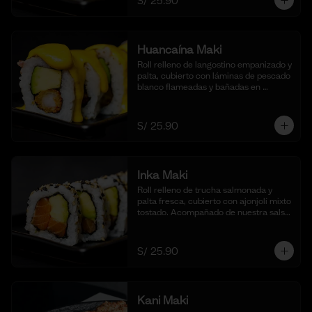
S/ 25.90
Huancaína Maki
Roll relleno de langostino empanizado y 
palta, cubierto con láminas de pescado 
blanco flameadas y bañadas en 
nuestra salsa huancaína casera, 
espolvoreado con shichimi togarashi.
(10 cortes)
S/ 25.90
Inka Maki
Roll relleno de trucha salmonada y 
palta fresca, cubierto con ajonjolí mixto 
tostado. Acompañado de nuestra salsa 
shoyu. (10 cortes).
S/ 25.90
Kani Maki