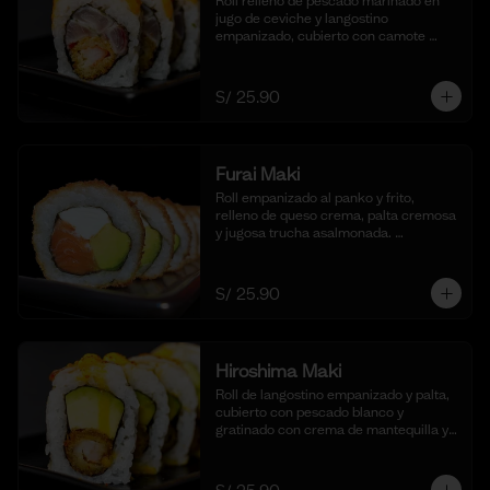
Roll relleno de pescado marinado en 
jugo de ceviche y langostino 
empanizado, cubierto con camote 
glaseado y bañado en nuestra salsa de 
ceviche. (10 cortes).
S/ 25.90
Furai Maki
Roll empanizado al panko y frito, 
relleno de queso crema, palta cremosa 
y jugosa trucha asalmonada. 
Acompañado de nuestra salsa taré. (10 
cortes)
S/ 25.90
Hiroshima Maki
Roll de langostino empanizado y palta, 
cubierto con pescado blanco y 
gratinado con crema de mantequilla y 
parmesano, realzado con gotas de 
limón. Acompañado de nuestra salsa 
shoyu. (10 cortes).