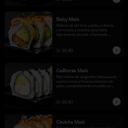
Baby Maki
Relleno de ebi furai y palta, cubierto 
con trucha y nuestra salsa baby 
ligeramente picante y flameada. 
acompañado de taré de la casa, 10 
cortes.
S/ 25.90
California Maki
Roll relleno de langostino blanqueado, 
queso crema y frescos bastones de 
palta, completamente envuelto en 
ajonjolí negro para una textura 
crujiente. Acompañado de nuestra 
salsa shoyu. (10 cortes).
S/ 25.90
Ceviche Maki