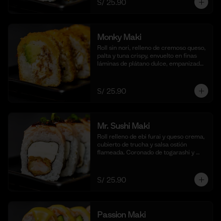
S/ 25.90
(10 cortes)
Monky Maki
Roll sin nori, relleno de cremoso queso, 
palta y tuna crispy, envuelto en finas 
láminas de plátano dulce, empanizado 
al panko y frito para un bocado dulce y 
crujiente. Acompañado de salsa de 
maracuyá y quinua crocante. (10 
S/ 25.90
cortes).
Mr. Sushi Maki
Roll relleno de ebi furai y queso crema, 
cubierto de trucha y salsa ostión 
flameada. Coronado de togarashi y 
negi. Acompañado de nuestra shoyu. 
(10 cortes).
S/ 25.90
Passion Maki