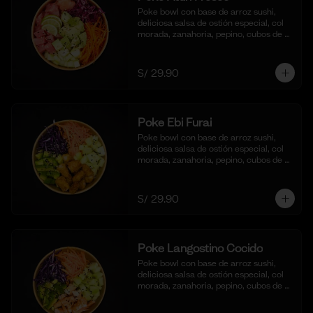
Poke bowl con base de arroz sushi, 
deliciosa salsa de ostión especial, col 
morada, zanahoria, pepino, cubos de 
palta y dados de Atún fresco.
S/ 29.90
Poke Ebi Furai
Poke bowl con base de arroz sushi, 
deliciosa salsa de ostión especial, col 
morada, zanahoria, pepino, cubos de 
palta,  langostinos empanizados y frito 
al panko.
S/ 29.90
Poke Langostino Cocido
Poke bowl con base de arroz sushi, 
deliciosa salsa de ostión especial, col 
morada, zanahoria, pepino, cubos de 
palta y cortes de langostinos 
blanqueados.