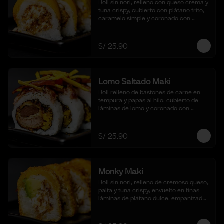
Roll sin nori, relleno con queso crema y 
tuna crispy, cubierto con plátano frito, 
caramelo simple y coronado con 
pecanas. Acompañado de coulis, (10 
cortes).
S/ 25.90
Lomo Saltado Maki
Roll relleno de bastones de carne en 
tempura y papas al hilo, cubierto de 
láminas de lomo y coronado con 
salteado de cebolla, tomate y culantro 
en reducción de salsa de lomo. 
Acompañado de nuestra salsa shoyu. 
S/ 25.90
(10 cortes)
Monky Maki
Roll sin nori, relleno de cremoso queso, 
palta y tuna crispy, envuelto en finas 
láminas de plátano dulce, empanizado 
al panko y frito para un bocado dulce y 
crujiente. Acompañado de salsa de 
maracuyá y quinua crocante. (10 