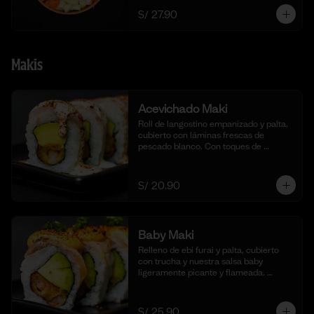
S/ 27.90
Makis
Acevichado Maki
Roll de langostino empanizado y palta, 
cubierto con láminas frescas de 
pescado blanco. Con toques de 
shichimi togarashi para un toque 
picante. Acompañado de nuestra salsa 
acevichada. (10 cortes).
S/ 20.90
Baby Maki
Relleno de ebi furai y palta, cubierto 
con trucha y nuestra salsa baby 
ligeramente picante y flameada. 
acompañado de taré de la casa, 10 
cortes.
S/ 25.90