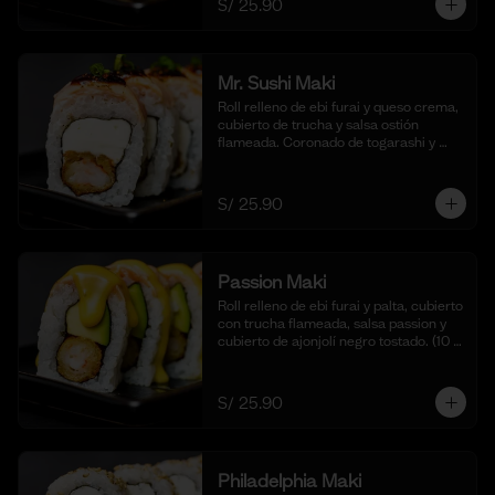
S/ 25.90
cortes).
Mr. Sushi Maki
Roll relleno de ebi furai y queso crema, 
cubierto de trucha y salsa ostión 
flameada. Coronado de togarashi y 
negi. Acompañado de nuestra shoyu. 
(10 cortes).
S/ 25.90
Passion Maki
Roll relleno de ebi furai y palta, cubierto 
con trucha flameada, salsa passion y 
cubierto de ajonjolí negro tostado. (10 
cortes).
S/ 25.90
Philadelphia Maki