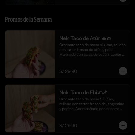
Promos de la Semana
Neki Taco de Atún 🍣🌮
Crocante taco de masa siu kao, relleno 
con tartar fresco de atún y palta. 
Marinado con salsa de ostión, aceite de 
sésamo, cebolla china fresca y un 
toque de limón. 🍣🌮 (4 piezas)
S/ 29.90
Neki Taco de Ebi 🌮🍤
Crocante taco de masa Siu Kao, 
relleno con tartar fresco de langostino 
y pepino. Acompañado con nuestra 
salsa original de la casa y toques de 
aceite de ajonjolí. 🌮🍤 (4 piezas)
S/ 29.90