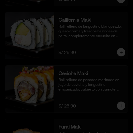
California Maki
Roll relleno de langostino blanqueado, 
queso crema y frescos bastones de 
palta, completamente envuelto en 
ajonjolí negro para una textura 
crujiente. Acompañado de nuestra 
salsa shoyu. (10 cortes).
S/ 25.90
Ceviche Maki
Roll relleno de pescado marinado en 
jugo de ceviche y langostino 
empanizado, cubierto con camote 
glaseado y bañado en nuestra salsa de 
ceviche. (10 cortes).
S/ 25.90
Furai Maki