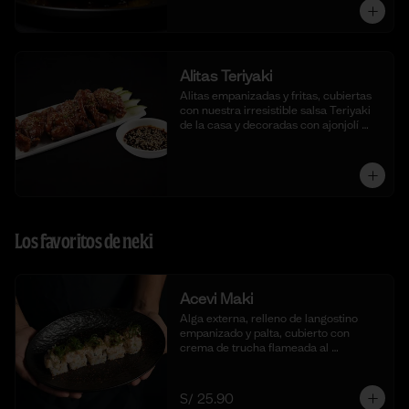
Alitas Teriyaki
Alitas empanizadas y fritas, cubiertas 
con nuestra irresistible salsa Teriyaki 
de la casa y decoradas con ajonjolí 
blanco.
Los favoritos de neki
Acevi Maki
Alga externa, relleno de langostino 
empanizado y palta, cubierto con 
crema de trucha flameada al 
momento, togarashi y salsa taré. (10 
cortes)
S/ 25.90