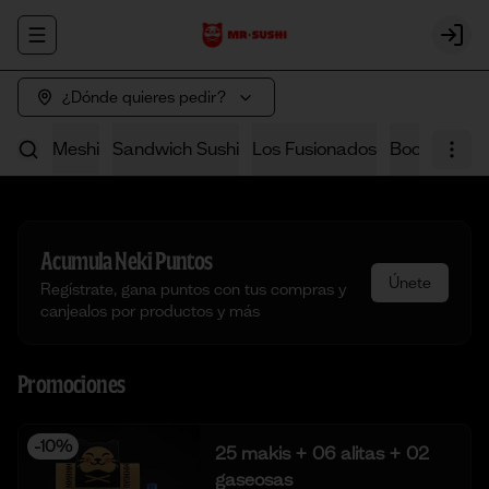
Abrir menu de navegación
Login
¿Dónde quieres pedir?
e neki
Meshi
Sandwich Sushi
Los Fusionados
Bocaditos (
Acumula
Neki Puntos
Únete
Regístrate, gana puntos con tus compras y
canjealos por productos y más
Promociones
-
10
%
25 makis + 06 alitas + 02
gaseosas