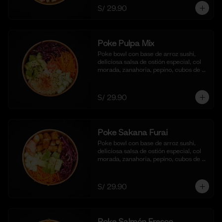
S/ 29.90
Poke Pulpa Mix
Poke bowl con base de arroz sushi, 
deliciosa salsa de ostión especial, col 
morada, zanahoria, pepino, cubos de 
palta y crema de cangrejo con 
mayonesa y aceite de sesamo.
S/ 29.90
Poke Sakana Furai
Poke bowl con base de arroz sushi, 
deliciosa salsa de ostión especial, col 
morada, zanahoria, pepino, cubos de 
palta y bastones de pescado frito al 
panko.
S/ 29.90
Poke Salmón Fresco