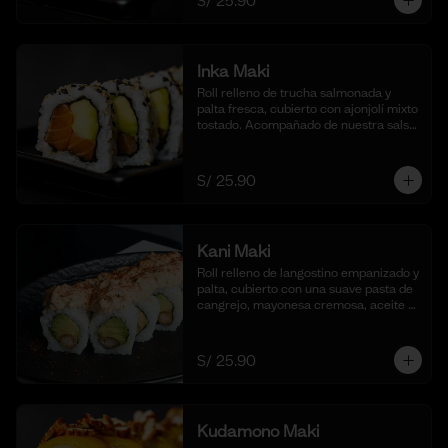
S/ 25.90
Inka Maki
Roll relleno de trucha salmonada y 
palta fresca, cubierto con ajonjolí mixto 
tostado. Acompañado de nuestra salsa 
shoyu. (10 cortes).
S/ 25.90
Kani Maki
Roll relleno de langostino empanizado y 
palta, cubierto con una suave pasta de 
cangrejo, mayonesa cremosa, aceite 
de ajonjolí y shichimi togarashi. 
Acompañado de nuestra shoyu. (10 
cortes).
S/ 25.90
Kudamono Maki