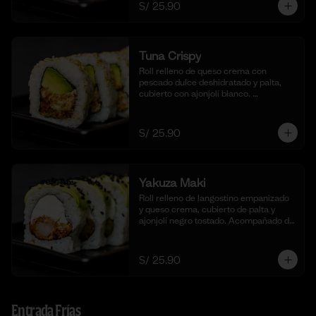
S/ 25.90
Tuna Crispy
Roll relleno de queso crema con 
pescado dulce deshidratado y palta, 
cubierto con ajonjolí blanco. 
Acompañado de nuestra salsa taré. (10 
cortes).
S/ 25.90
Yakuza Maki
Roll relleno de langostino empanizado  
y queso crema, cubierto de palta y 
ajonjolí negro tostado. Acompañado de 
nuestra salsa taré. (10 cortes).
S/ 25.90
Entrada Frías