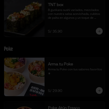
TNT box
8 gunkans sushi variados, mezclados 
con nuestra salsa acevichada, cubitos 
de palta en algunos y un toque de 
togarashi.
S/ 35.90
Poke
Arma tu Poke
Arma tu Poke con tus sabores favoritos  
☀️
S/ 29.90
Poke Atún Fresco