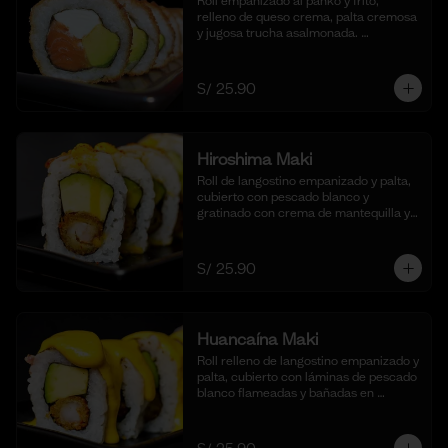
Roll empanizado al panko y frito, 
relleno de queso crema, palta cremosa 
y jugosa trucha asalmonada. 
Acompañado de nuestra salsa taré. (10 
cortes)
S/ 25.90
Hiroshima Maki
Roll de langostino empanizado y palta, 
cubierto con pescado blanco y 
gratinado con crema de mantequilla y 
parmesano, realzado con gotas de 
limón. Acompañado de nuestra salsa 
shoyu. (10 cortes).
S/ 25.90
Huancaína Maki
Roll relleno de langostino empanizado y 
palta, cubierto con láminas de pescado 
blanco flameadas y bañadas en 
nuestra salsa huancaína casera, 
espolvoreado con shichimi togarashi.
(10 cortes)