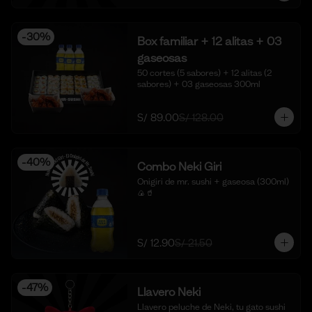
-
30
%
Box familiar + 12 alitas + 03
gaseosas
50 cortes (5 sabores) + 12 alitas (2 
sabores) + 03 gaseosas 300ml
S/ 89.00
S/ 128.00
-
40
%
Combo Neki Giri
Onigiri de mr. sushi + gaseosa (300ml) 
🍙🥤
S/ 12.90
S/ 21.50
-
47
%
Llavero Neki
Llavero peluche de Neki, tu gato sushi 