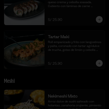
queso crema y cebolla soasada. 
Cubierto con láminas de carne 
flameada en chimichurri y cebolla 
china fresca. (10 cortes)
S/ 25.90
Tartar Maki
Roll empanizado y frito con langostinos 
y palta, coronado con tartar agridulce 
de trucha, gotas de limón y cebolla 
china fresca. (10 cortes)
S/ 25.90
Meshi
Nekimeshi Mixto
Arroz dulce de sushi salteado con 
holantao, zanahoria crujiente, pimiento 