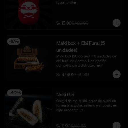
favorito 🐱🍣
S/ 15.90
S/ 29.90
-
16
%
Maki box + Ebi Furai (5
unidades)
Maki Box (20 cortes) + 5 unidades de 
ebi furai crujientes. Una opción 
completa para disfrutar.  🍣🍤
S/ 47.90
S/ 56.80
-
40
%
Neki Giri
Onigiri de mr. sushi, arroz de sushi en 
forma triangular, relleno y envuelto en 
alga crocante. 🍙
S/ 8.90
S/ 14.83