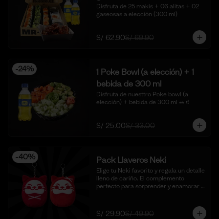
Disfruta de 25 makis + 06 alitas + 02 
gaseosas a elección (300 ml)
S/ 62.90
S/ 69.90
-
24
%
1 Poke Bowl (a elección) + 1
bebida de 300 ml
Disfruta de nuesttro Poke bowl (a 
elección) + bebida de 300 ml 🥗🥤
S/ 25.00
S/ 33.00
-
40
%
Pack Llaveros Neki
Elige tu Neki favorito y regala un detalle 
lleno de cariño. El complemento 
perfecto para sorprender y enamorar 
en este mes del amor. 🍣✨

*Foto Referencial
S/ 29.90
S/ 49.90