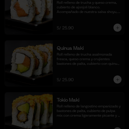
Roll relleno de trucha y queso crema, 
cubierto de ajonjolí blanco. 
Acompañado de nuestra salsa shoyu,. 
(10 cortes).
S/ 25.90
Quinua Maki
Roll relleno de trucha asalmonada 
fresca, queso crema y crujientes 
bastones de palta, cubierto con quinua 
crocante. Acompañado de nuestra 
salsa taré. (10 cortes).
S/ 25.90
Tokio Maki
Roll relleno de langostino empanizado y 
bastones de palta, cubierto de pulpa 
mix con crema ligeramente picante y 
flameada. Acompañado de nuestra 
salsa shoyu. (10 cortes).