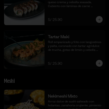
queso crema y cebolla soasada. 
Cubierto con láminas de carne 
flameada en chimichurri y cebolla 
china fresca. (10 cortes)
S/ 25.90
Tartar Maki
Roll empanizado y frito con langostinos 
y palta, coronado con tartar agridulce 
de trucha, gotas de limón y cebolla 
china fresca. (10 cortes)
S/ 25.90
Meshi
Nekimeshi Mixto
Arroz dulce de sushi salteado con 
holantao, zanahoria crujiente, pimiento 