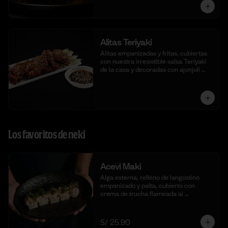
Alitas Teriyaki
Alitas empanizadas y fritas, cubiertas 
con nuestra irresistible salsa Teriyaki 
de la casa y decoradas con ajonjolí 
blanco.
Los favoritos de neki
Acevi Maki
Alga externa, relleno de langostino 
empanizado y palta, cubierto con 
crema de trucha flameada al 
momento, togarashi y salsa taré. (10 
cortes)
S/ 25.90