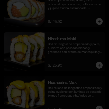
Roll empanizado al panko y frito, 
relleno de queso crema, palta cremosa 
y jugosa trucha asalmonada. 
Acompañado de nuestra salsa taré. (10 
cortes)
S/ 25.90
Hiroshima Maki
Roll de langostino empanizado y palta, 
cubierto con pescado blanco y 
gratinado con crema de mantequilla y 
parmesano, realzado con gotas de 
limón. Acompañado de nuestra salsa 
shoyu. (10 cortes).
S/ 25.90
Huancaína Maki
Roll relleno de langostino empanizado y 
palta, cubierto con láminas de pescado 
blanco flameadas y bañadas en 
nuestra salsa huancaína casera, 
espolvoreado con shichimi togarashi.
(10 cortes)