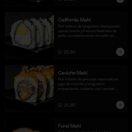
California Maki
Roll relleno de langostino blanqueado, 
queso crema y frescos bastones de 
palta, completamente envuelto en 
ajonjolí negro para una textura 
crujiente. Acompañado de nuestra 
salsa shoyu. (10 cortes).
S/ 25.90
Ceviche Maki
Roll relleno de pescado marinado en 
jugo de ceviche y langostino 
empanizado, cubierto con camote 
glaseado y bañado en nuestra salsa de 
ceviche. (10 cortes).
S/ 25.90
Furai Maki