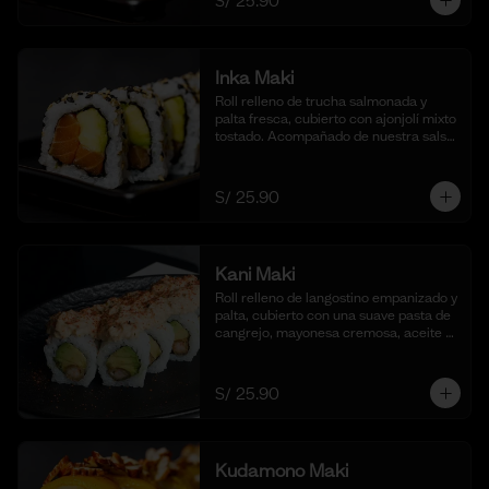
S/ 25.90
Inka Maki
Roll relleno de trucha salmonada y 
palta fresca, cubierto con ajonjolí mixto 
tostado. Acompañado de nuestra salsa 
shoyu. (10 cortes).
S/ 25.90
Kani Maki
Roll relleno de langostino empanizado y 
palta, cubierto con una suave pasta de 
cangrejo, mayonesa cremosa, aceite 
de ajonjolí y shichimi togarashi. 
Acompañado de nuestra shoyu. (10 
cortes).
S/ 25.90
Kudamono Maki