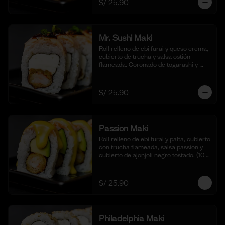
S/ 25.90
cortes).
Mr. Sushi Maki
Roll relleno de ebi furai y queso crema, 
cubierto de trucha y salsa ostión 
flameada. Coronado de togarashi y 
negi. Acompañado de nuestra shoyu. 
(10 cortes).
S/ 25.90
Passion Maki
Roll relleno de ebi furai y palta, cubierto 
con trucha flameada, salsa passion y 
cubierto de ajonjolí negro tostado. (10 
cortes).
S/ 25.90
Philadelphia Maki