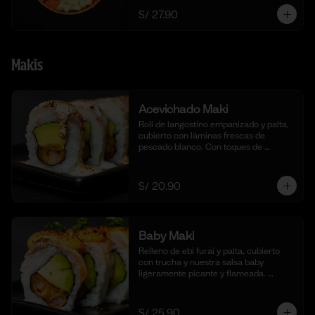
S/ 27.90
Makis
Acevichado Maki
Roll de langostino empanizado y palta, 
cubierto con láminas frescas de 
pescado blanco. Con toques de 
shichimi togarashi para un toque 
picante. Acompañado de nuestra salsa 
acevichada. (10 cortes).
S/ 20.90
Baby Maki
Relleno de ebi furai y palta, cubierto 
con trucha y nuestra salsa baby 
ligeramente picante y flameada. 
acompañado de taré de la casa, 10 
cortes.
S/ 25.90