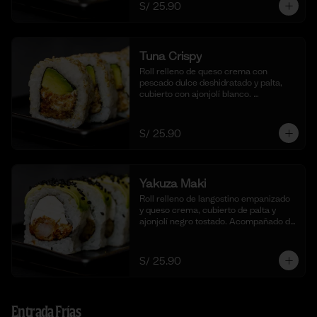
S/ 25.90
Tuna Crispy
Roll relleno de queso crema con 
pescado dulce deshidratado y palta, 
cubierto con ajonjolí blanco. 
Acompañado de nuestra salsa taré. (10 
cortes).
S/ 25.90
Yakuza Maki
Roll relleno de langostino empanizado  
y queso crema, cubierto de palta y 
ajonjolí negro tostado. Acompañado de 
nuestra salsa taré. (10 cortes).
S/ 25.90
Entrada Frías