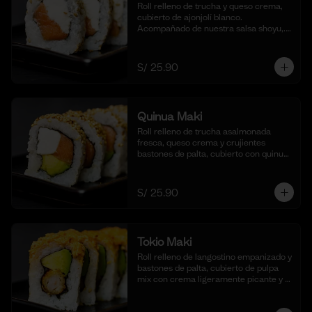
Roll relleno de trucha y queso crema, 
cubierto de ajonjolí blanco. 
Acompañado de nuestra salsa shoyu,. 
(10 cortes).
S/ 25.90
Quinua Maki
Roll relleno de trucha asalmonada 
fresca, queso crema y crujientes 
bastones de palta, cubierto con quinua 
crocante. Acompañado de nuestra 
salsa taré. (10 cortes).
S/ 25.90
Tokio Maki
Roll relleno de langostino empanizado y 
bastones de palta, cubierto de pulpa 
mix con crema ligeramente picante y 
flameada. Acompañado de nuestra 
salsa shoyu. (10 cortes).