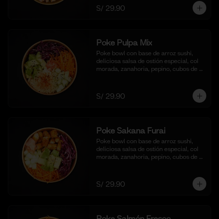
S/ 29.90
Poke Pulpa Mix
Poke bowl con base de arroz sushi, 
deliciosa salsa de ostión especial, col 
morada, zanahoria, pepino, cubos de 
palta y crema de cangrejo con 
mayonesa y aceite de sesamo.
S/ 29.90
Poke Sakana Furai
Poke bowl con base de arroz sushi, 
deliciosa salsa de ostión especial, col 
morada, zanahoria, pepino, cubos de 
palta y bastones de pescado frito al 
panko.
S/ 29.90
Poke Salmón Fresco