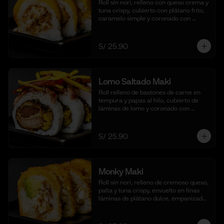
Roll sin nori, relleno con queso crema y 
tuna crispy, cubierto con plátano frito, 
caramelo simple y coronado con 
pecanas. Acompañado de coulis, (10 
cortes).
S/ 25.90
Lomo Saltado Maki
Roll relleno de bastones de carne en 
tempura y papas al hilo, cubierto de 
láminas de lomo y coronado con 
salteado de cebolla, tomate y culantro 
en reducción de salsa de lomo. 
Acompañado de nuestra salsa shoyu. 
S/ 25.90
(10 cortes)
Monky Maki
Roll sin nori, relleno de cremoso queso, 
palta y tuna crispy, envuelto en finas 
láminas de plátano dulce, empanizado 
al panko y frito para un bocado dulce y 
crujiente. Acompañado de salsa de 
maracuyá y quinua crocante. (10 