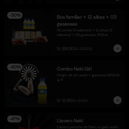
-
30
%
Box familiar + 12 alitas + 03
gaseosas
50 cortes (5 sabores) + 12 alitas (2 
sabores) + 03 gaseosas 300ml
S/ 89.00
S/ 128.00
-
40
%
Combo Neki Giri
Onigiri de mr. sushi + gaseosa (300ml) 
🍙🥤
S/ 12.90
S/ 21.50
-
47
%
Llavero Neki
Llavero peluche de Neki, tu gato sushi 