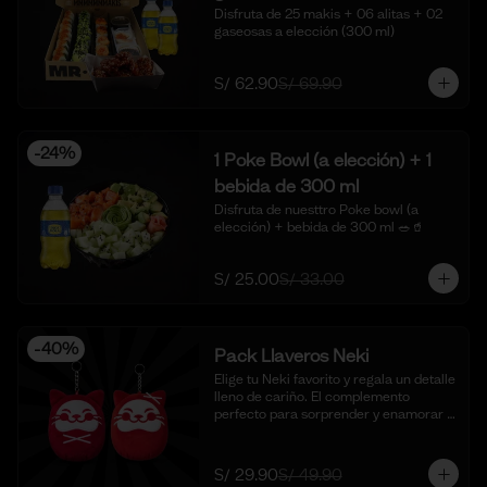
Disfruta de 25 makis + 06 alitas + 02 
gaseosas a elección (300 ml)
S/ 62.90
S/ 69.90
-
24
%
1 Poke Bowl (a elección) + 1
bebida de 300 ml
Disfruta de nuesttro Poke bowl (a 
elección) + bebida de 300 ml 🥗🥤
S/ 25.00
S/ 33.00
-
40
%
Pack Llaveros Neki
Elige tu Neki favorito y regala un detalle 
lleno de cariño. El complemento 
perfecto para sorprender y enamorar 
en este mes del amor. 🍣✨

*Foto Referencial
S/ 29.90
S/ 49.90