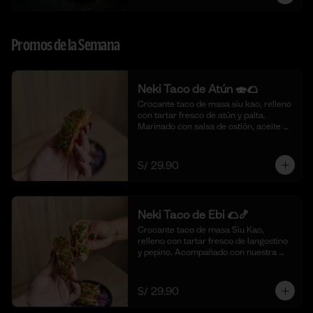
Promos de la Semana
Neki Taco de Atún 🍣🌮
Crocante taco de masa siu kao, relleno 
con tartar fresco de atún y palta. 
Marinado con salsa de ostión, aceite de 
sésamo, cebolla china fresca y un 
toque de limón. 🍣🌮 (4 piezas)
S/ 29.90
Neki Taco de Ebi 🌮🍤
Crocante taco de masa Siu Kao, 
relleno con tartar fresco de langostino 
y pepino. Acompañado con nuestra 
salsa original de la casa y toques de 
aceite de ajonjolí. 🌮🍤 (4 piezas)
S/ 29.90