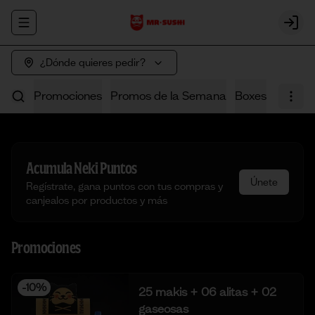
Abrir menu de navegación
Login
¿Dónde quieres pedir?
Promociones
Promos de la Semana
Boxes
Poke
Acumula
Neki Puntos
Únete
Regístrate, gana puntos con tus compras y
canjealos por productos y más
Promociones
-
10
%
25 makis + 06 alitas + 02
gaseosas