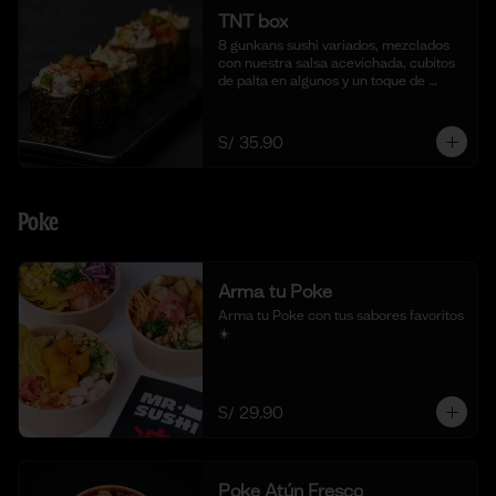
TNT box
8 gunkans sushi variados, mezclados 
con nuestra salsa acevichada, cubitos 
de palta en algunos y un toque de 
togarashi.
S/ 35.90
Poke
Arma tu Poke
Arma tu Poke con tus sabores favoritos  
☀️
S/ 29.90
Poke Atún Fresco