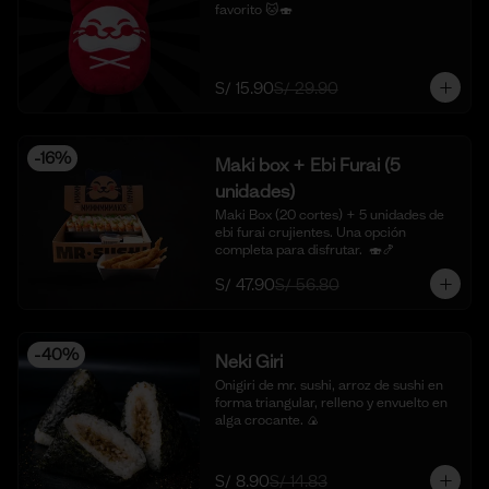
favorito 🐱🍣
S/ 15.90
S/ 29.90
-
16
%
Maki box + Ebi Furai (5
unidades)
Maki Box (20 cortes) + 5 unidades de 
ebi furai crujientes. Una opción 
completa para disfrutar.  🍣🍤
S/ 47.90
S/ 56.80
-
40
%
Neki Giri
Onigiri de mr. sushi, arroz de sushi en 
forma triangular, relleno y envuelto en 
alga crocante. 🍙
S/ 8.90
S/ 14.83