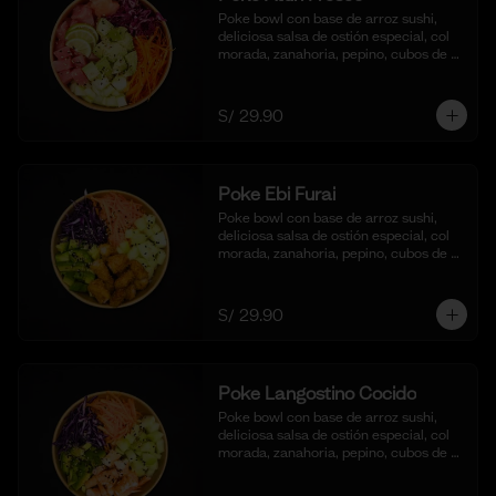
Poke bowl con base de arroz sushi, 
deliciosa salsa de ostión especial, col 
morada, zanahoria, pepino, cubos de 
palta y dados de Atún fresco.
S/ 29.90
Poke Ebi Furai
Poke bowl con base de arroz sushi, 
deliciosa salsa de ostión especial, col 
morada, zanahoria, pepino, cubos de 
palta,  langostinos empanizados y frito 
al panko.
S/ 29.90
Poke Langostino Cocido
Poke bowl con base de arroz sushi, 
deliciosa salsa de ostión especial, col 
morada, zanahoria, pepino, cubos de 
palta y cortes de langostinos 
blanqueados.