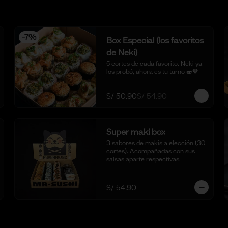
-
7
%
Box Especial (los favoritos
de Neki)
5 cortes de cada favorito. Neki ya 
los probó, ahora es tu turno 🍣🧡
S/ 50.90
S/ 54.90
Super maki box
3 sabores de makis a elección (30 
cortes). Acompañadas con sus 
salsas aparte respectivas.
S/ 54.90