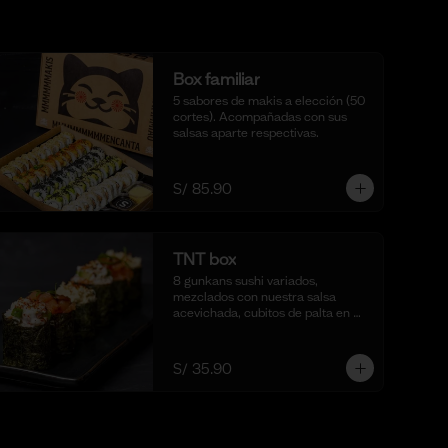
Box familiar
5 sabores de makis a elección (50 
cortes). Acompañadas con sus 
salsas aparte respectivas.
S/ 85.90
TNT box
8 gunkans sushi variados, 
mezclados con nuestra salsa 
acevichada, cubitos de palta en 
algunos y un toque de togarashi.
S/ 35.90