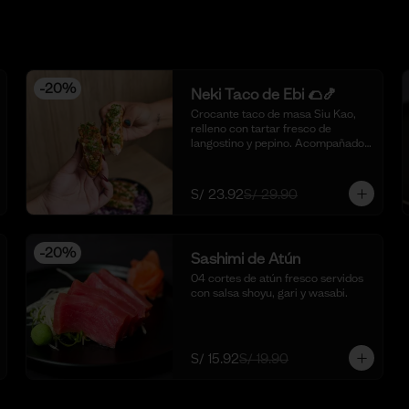
-
20
%
Neki Taco de Ebi 🌮🍤
Crocante taco de masa Siu Kao, 
relleno con tartar fresco de 
langostino y pepino. Acompañado 
con nuestra salsa original de la 
casa y toques de aceite de ajonjolí. 
🌮🍤 (4 piezas)
S/ 23.92
S/ 29.90
-
20
%
Sashimi de Atún
04 cortes de atún fresco servidos 
con salsa shoyu, gari y wasabi.
S/ 15.92
S/ 19.90