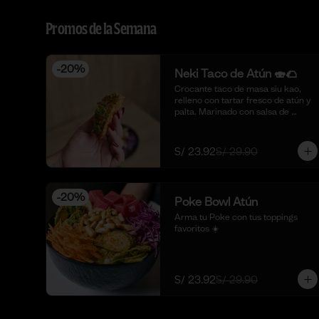
Promos de la Semana
-
20
%
Neki Taco de Atún 🍣🌮
Crocante taco de masa siu kao, 
relleno con tartar fresco de atún y 
palta. Marinado con salsa de 
ostión, aceite de sésamo, cebolla 
china fresca y un toque de limón. 
🍣🌮 (4 piezas)
S/ 23.92
S/ 29.90
-
20
%
Poke Bowl Atún
Arma tu Poke con tus toppings 
favoritos ☀️
S/ 23.92
S/ 29.90