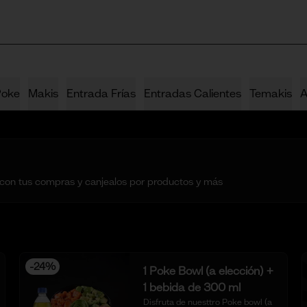
Poke
Makis
Entrada Frías
Entradas Calientes
Temakis
A
 con tus compras y canjealos por productos y más
-
24
%
1 Poke Bowl (a elección) +
1 bebida de 300 ml
Disfruta de nuesttro Poke bowl (a 