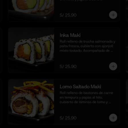
asalmonada. Acompañado de 
nuestra salsa taré. (10 cortes)
S/ 25.90
Inka Maki
Roll relleno de trucha salmonada y 
palta fresca, cubierto con ajonjolí 
mixto tostado. Acompañado de 
nuestra salsa shoyu. (10 cortes).
S/ 25.90
Lomo Saltado Maki
Roll relleno de bastones de carne 
en tempura y papas al hilo, 
cubierto de láminas de lomo y 
coronado con salteado de cebolla, 
tomate y culantro en reducción de 
salsa de lomo. Acompañado de 
S/ 25.90
nuestra salsa shoyu. (10 cortes)