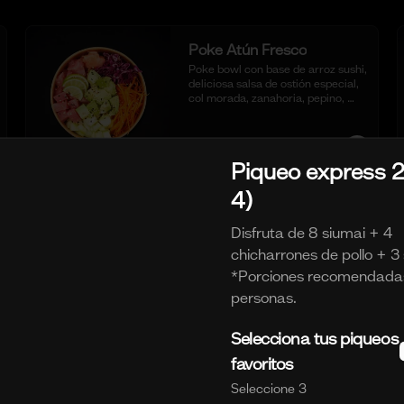
Poke Atún Fresco
Poke bowl con base de arroz sushi, 
deliciosa salsa de ostión especial, 
col morada, zanahoria, pepino, 
cubos de palta y dados de Atún 
fresco.
S/ 29.90
Piqueo express 2
4)
Poke Pulpa Mix
Disfruta de 8 siumai + 4
Poke bowl con base de arroz sushi, 
deliciosa salsa de ostión especial, 
chicharrones de pollo + 3 s
col morada, zanahoria, pepino, 
*Porciones recomendada
cubos de palta y crema de 
cangrejo con mayonesa y aceite 
personas.
de sesamo.
S/ 29.90
Selecciona tus piqueos
favoritos
Poke Tartar de Trucha
Seleccione 3
Poke bowl con base de arroz sushi, 