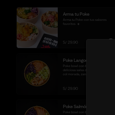
Arma tu Poke
Arma tu Poke con tus sabores 
favoritos  ☀️
S/ 29.90
Poke Langostino Cocido
Poke bowl con base de arroz sushi, 
deliciosa salsa de ostión especial, 
col morada, zanahoria, pepino, 
cubos de palta y cortes de 
langostinos blanqueados.
S/ 29.90
Poke Salmón Fresco
Poke bowl con base de arroz sushi, 