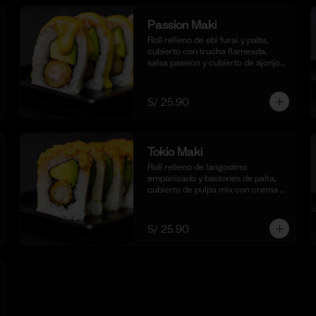
Passion Maki
Roll relleno de ebi furai y palta, 
cubierto con trucha flameada, 
salsa passion y cubierto de ajonjolí 
negro tostado. (10 cortes).
S/ 25.90
Tokio Maki
Roll relleno de langostino 
empanizado y bastones de palta, 
cubierto de pulpa mix con crema 
ligeramente picante y flameada. 
Acompañado de nuestra salsa 
shoyu. (10 cortes).
S/ 25.90