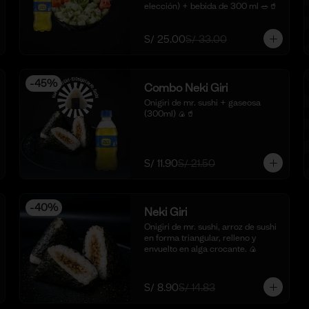
elección) + bebida de 300 ml 🥗🥤
S/ 25.00
S/ 33.00
-
45
%
Combo Neki Giri
Onigiri de mr. sushi + gaseosa 
(300ml) 🍙🥤
S/ 11.90
S/ 21.50
-
40
%
Neki Giri
Onigiri de mr. sushi, arroz de sushi 
en forma triangular, relleno y 
envuelto en alga crocante. 🍙
S/ 8.90
S/ 14.83