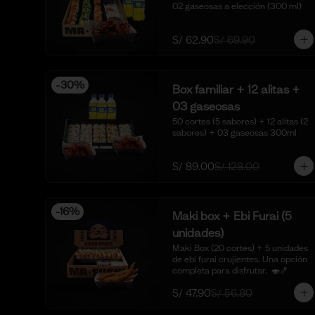
02 gaseosas a elección (300 ml)
S/ 62.90
S/ 69.90
-
30
%
Box familiar + 12 alitas +
03 gaseosas
50 cortes (5 sabores) + 12 alitas (2 
sabores) + 03 gaseosas 300ml
S/ 89.00
S/ 128.00
-
16
%
Maki box + Ebi Furai (5
unidades)
Maki Box (20 cortes) + 5 unidades 
de ebi furai crujientes. Una opción 
completa para disfrutar.  🍣🍤
S/ 47.90
S/ 56.80