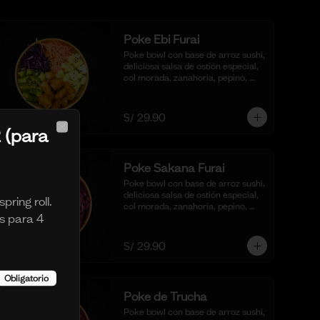
Poke Ebi Furai
Poke bowl con base de arroz sushi, 
deliciosa salsa de ostión especial, 
col morada, zanahoria, pepino, 
cubos de palta,  langostinos 
empanizados y frito al panko.
S/ 29.90
 (para
Close
Poke Sakana Furai
Poke bowl con base de arroz sushi, 
deliciosa salsa de ostión especial, 
pring roll.
col morada, zanahoria, pepino, 
s para 4
cubos de palta y bastones de 
pescado frito al panko.
S/ 29.90
Obligatorio
Poke de Trucha
Poke bowl con base de arroz sushi, 