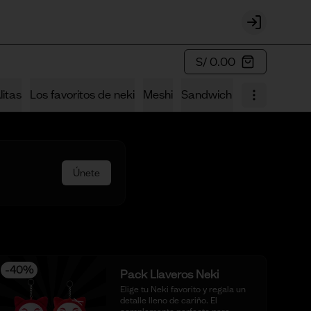
Login
S/ 0.00
litas
Los favoritos de neki
Meshi
Sandwich Sushi
Los Fus
Únete
-
40
%
Pack Llaveros Neki
Elige tu Neki favorito y regala un 
detalle lleno de cariño. El 