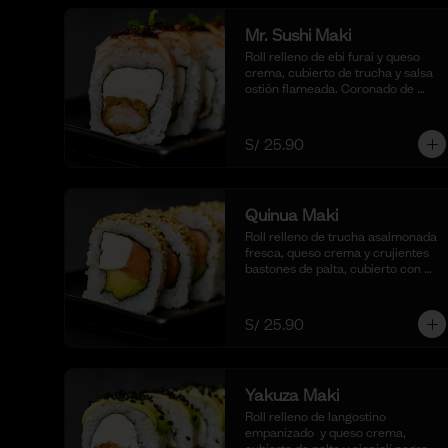
Mr. Sushi Maki
Roll relleno de ebi furai y queso 
crema, cubierto de trucha y salsa 
ostión flameada. Coronado de 
togarashi y negi. Acompañado de 
nuestra shoyu. (10 cortes).
S/ 25.90
Quinua Maki
Roll relleno de trucha asalmonada 
fresca, queso crema y crujientes 
bastones de palta, cubierto con 
quinua crocante. Acompañado de 
nuestra salsa taré. (10 cortes).
S/ 25.90
Yakuza Maki
Roll relleno de langostino 
empanizado  y queso crema, 