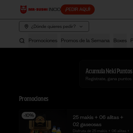
INICIO
¡PEDIR AQUÍ!
¿Dónde quieres pedir?
Promociones
Promos de la Semana
Boxes
Acumula
Neki Puntos
Regístrate, gana puntos
Promociones
-
10
%
25 makis + 06 alitas +
02 gaseosas
Disfruta de 25 makis + 06 alitas + 