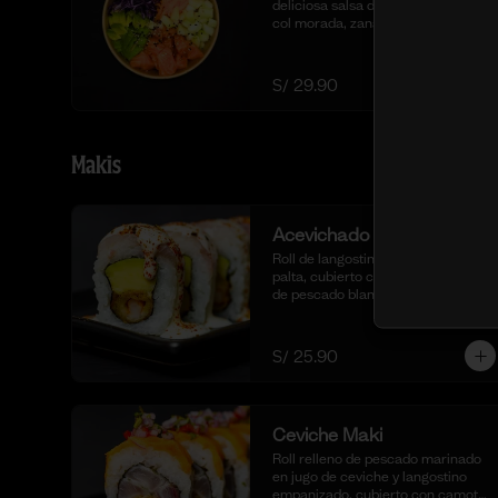
deliciosa salsa de ostión especial, 
col morada, zanahoria, pepino, 
cubos de palta y dados de salmón 
al natural.
S/ 29.90
Makis
Acevichado Maki
Roll de langostino empanizado y 
palta, cubierto con láminas frescas 
de pescado blanco. Con toques de 
shichimi togarashi para un toque 
picante. Acompañado de nuestra 
salsa acevichada. (10 cortes).
S/ 25.90
Ceviche Maki
Roll relleno de pescado marinado 
en jugo de ceviche y langostino 
empanizado, cubierto con camote 