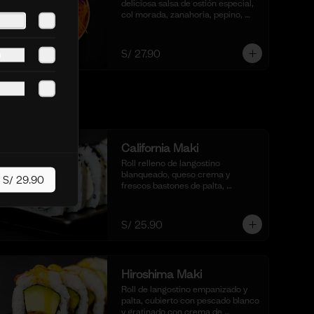
deliciosa salsa de ostión especial, 
col morada, zanahoria, pepino, 
cubos de palta y dados de trucha 
fresca.
S/ 27.90
)
California Maki
Roll relleno de langostino 
blanqueado, queso crema y 
S/ 29.90
frescos bastones de palta, 
completamente envuelto en 
ajonjolí negro para una textura 
crujiente. Acompañado de nuestra 
S/ 25.90
salsa shoyu. (10 cortes).
Hiroshima Maki
Roll de langostino empanizado y 
palta, cubierto con pescado blanco 
y gratinado con crema de 