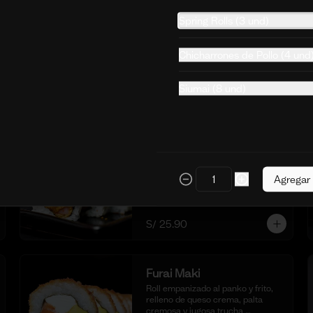
deliciosa salsa de ostión especial, 
col morada, zanahoria, pepino, 
Spring Rolls (3 und)
cubos de palta y tartar de trucha 
con salsita acevichada y toques de 
ajonjoli.
S/ 29.90
Chicharrones de Pollo (4 und
Siumai (8 und)
Baby Maki
Relleno de ebi furai y palta, 
cubierto con trucha y nuestra salsa 
Agregar
baby ligeramente picante y 
flameada. acompañado de taré de 
la casa, 10 cortes.
S/ 25.90
Furai Maki
Roll empanizado al panko y frito, 
relleno de queso crema, palta 
cremosa y jugosa trucha 