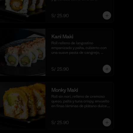
mantequilla y parmesano, realzado 
con gotas de limón. Acompañado 
de nuestra salsa shoyu. (10 cortes).
S/ 25.90
Kani Maki
Roll relleno de langostino 
empanizado y palta, cubierto con 
una suave pasta de cangrejo, 
mayonesa cremosa, aceite de 
ajonjolí y shichimi togarashi. 
Acompañado de nuestra shoyu. (10 
S/ 25.90
cortes).
Monky Maki
Roll sin nori, relleno de cremoso 
queso, palta y tuna crispy, envuelto 
en finas láminas de plátano dulce, 
empanizado al panko y frito para 
un bocado dulce y crujiente. 
Acompañado de salsa de 
S/ 25.90
maracuyá y quinua crocante. (10 
cortes).