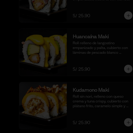
glaseado y bañado en nuestra 
salsa de ceviche. (10 cortes).
S/ 25.90
Huancaína Maki
Roll relleno de langostino 
empanizado y palta, cubierto con 
láminas de pescado blanco 
flameadas y bañadas en nuestra 
salsa huancaína casera, 
espolvoreado con shichimi 
S/ 25.90
togarashi.(10 cortes)
Kudamono Maki
Roll sin nori, relleno con queso 
crema y tuna crispy, cubierto con 
plátano frito, caramelo simple y 
coronado con pecanas. 
Acompañado de coulis, (10 cortes).
S/ 25.90