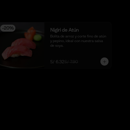
-
20
%
Nigiri de Atún
Bolita de arroz y corte fino de atún 
y pepino, ideal con nuestra salsa 
de soya.
S/ 6.32
S/ 7.90