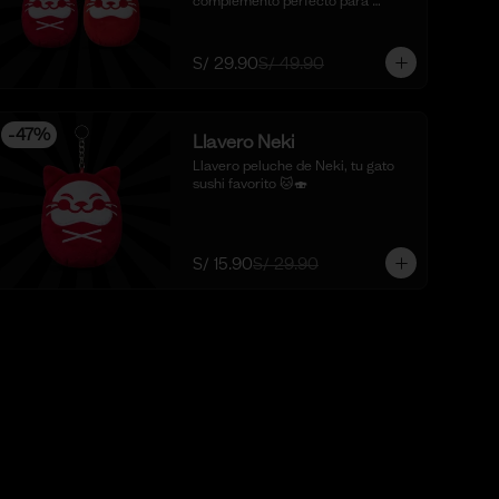
complemento perfecto para 
sorprender y enamorar en este 
mes del amor. 🍣✨

*Foto Referencial
S/ 29.90
S/ 49.90
-
47
%
Llavero Neki
Llavero peluche de Neki, tu gato 
sushi favorito 🐱🍣
S/ 15.90
S/ 29.90