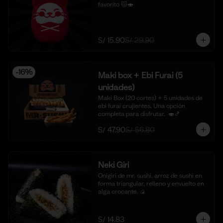
favorito 🐱🍣
S/ 15.90
S/ 29.90
-
16
%
Maki box + Ebi Furai (5
unidades)
Maki Box (20 cortes) + 5 unidades de 
ebi furai crujientes. Una opción 
completa para disfrutar.  🍣🍤
S/ 47.90
S/ 56.80
Neki Giri
Onigiri de mr. sushi, arroz de sushi en 
forma triangular, relleno y envuelto en 
alga crocante. 🍙
S/ 14.83