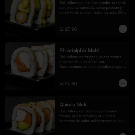
Roll relleno de ebi furai y palta, cubierto 
con trucha flameada, salsa passion y 
cubierto de ajonjolí negro tostado. (10 
cortes).
S/ 25.90
Philadelphia Maki
Roll relleno de trucha y queso crema, 
cubierto de ajonjolí blanco. 
Acompañado de nuestra salsa shoyu,. 
(10 cortes).
S/ 25.90
Quinua Maki
Roll relleno de trucha asalmonada 
fresca, queso crema y crujientes 
bastones de palta, cubierto con quinua 
crocante. Acompañado de nuestra 
salsa taré. (10 cortes).