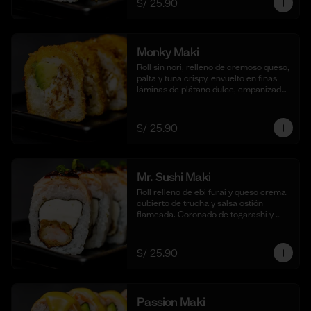
S/ 25.90
(10 cortes)
Monky Maki
Roll sin nori, relleno de cremoso queso, 
palta y tuna crispy, envuelto en finas 
láminas de plátano dulce, empanizado 
al panko y frito para un bocado dulce y 
crujiente. Acompañado de salsa de 
maracuyá y quinua crocante. (10 
S/ 25.90
cortes).
Mr. Sushi Maki
Roll relleno de ebi furai y queso crema, 
cubierto de trucha y salsa ostión 
flameada. Coronado de togarashi y 
negi. Acompañado de nuestra shoyu. 
(10 cortes).
S/ 25.90
Passion Maki