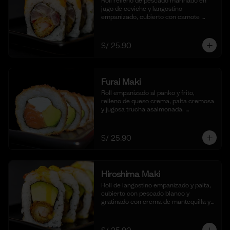
Roll relleno de pescado marinado en 
jugo de ceviche y langostino 
empanizado, cubierto con camote 
glaseado y bañado en nuestra salsa de 
ceviche. (10 cortes).
S/ 25.90
Furai Maki
Roll empanizado al panko y frito, 
relleno de queso crema, palta cremosa 
y jugosa trucha asalmonada. 
Acompañado de nuestra salsa taré. (10 
cortes)
S/ 25.90
Hiroshima Maki
Roll de langostino empanizado y palta, 
cubierto con pescado blanco y 
gratinado con crema de mantequilla y 
parmesano, realzado con gotas de 
limón. Acompañado de nuestra salsa 
shoyu. (10 cortes).