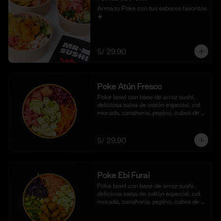
Arma tu Poke con tus sabores favoritos  
☀️
S/ 29.90
Poke Atún Fresco
Poke bowl con base de arroz sushi, 
deliciosa salsa de ostión especial, col 
morada, zanahoria, pepino, cubos de 
palta y dados de Atún fresco.
S/ 29.90
Poke Ebi Furai
Poke bowl con base de arroz sushi, 
deliciosa salsa de ostión especial, col 
morada, zanahoria, pepino, cubos de 
palta,  langostinos empanizados y frito 
al panko.