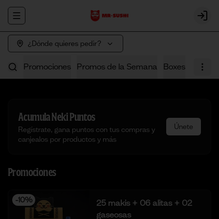
Abrir menu de navegación
Login
¿Dónde quieres pedir?
Promociones
Promos de la Semana
Boxes
Poke
Acumula
Neki Puntos
Únete
Regístrate, gana puntos con tus compras y
canjealos por productos y más
Promociones
-
10
%
25 makis + 06 alitas + 02
gaseosas