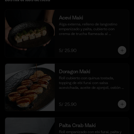
Acevi Maki
Alga externa, relleno de langostino 
empanizado y palta, cubierto con 
crema de trucha flameada al 
momento, togarashi y salsa taré. (10 
cortes)
S/ 25.90
Doragon Maki
Roll cubierto con quinua tostada, 
topping de ebi furai con salsa 
acevichada, aceite de ajonjolí, ostión y 
togarashi. (10 cortes)
S/ 25.90
Palta Crab Maki
Roll empanizado con ebi furai, palta y 