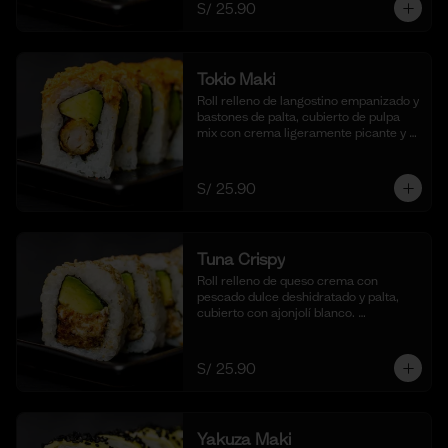
S/ 25.90
Tokio Maki
Roll relleno de langostino empanizado y 
bastones de palta, cubierto de pulpa 
mix con crema ligeramente picante y 
flameada. Acompañado de nuestra 
salsa shoyu. (10 cortes).
S/ 25.90
Tuna Crispy
Roll relleno de queso crema con 
pescado dulce deshidratado y palta, 
cubierto con ajonjolí blanco. 
Acompañado de nuestra salsa taré. (10 
cortes).
S/ 25.90
Yakuza Maki