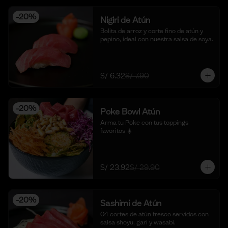
-
20
%
Nigiri de Atún
Bolita de arroz y corte fino de atún y 
pepino, ideal con nuestra salsa de soya.
S/ 6.32
S/ 7.90
-
20
%
Poke Bowl Atún
Arma tu Poke con tus toppings 
favoritos ☀️
S/ 23.92
S/ 29.90
-
20
%
Sashimi de Atún
04 cortes de atún fresco servidos con 
salsa shoyu, gari y wasabi.