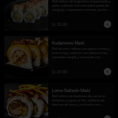
Roll relleno de langostino empanizado y 
palta, cubierto con una suave pasta de 
cangrejo, mayonesa cremosa, aceite 
de ajonjolí y shichimi togarashi. 
Acompañado de nuestra shoyu. (10 
cortes).
S/ 25.90
Kudamono Maki
Roll sin nori, relleno con queso crema y 
tuna crispy, cubierto con plátano frito, 
caramelo simple y coronado con 
pecanas. Acompañado de coulis, (10 
cortes).
S/ 25.90
Lomo Saltado Maki
Roll relleno de bastones de carne en 
tempura y papas al hilo, cubierto de 
láminas de lomo y coronado con 
salteado de cebolla, tomate y culantro 
en reducción de salsa de lomo. 
Acompañado de nuestra salsa shoyu. 