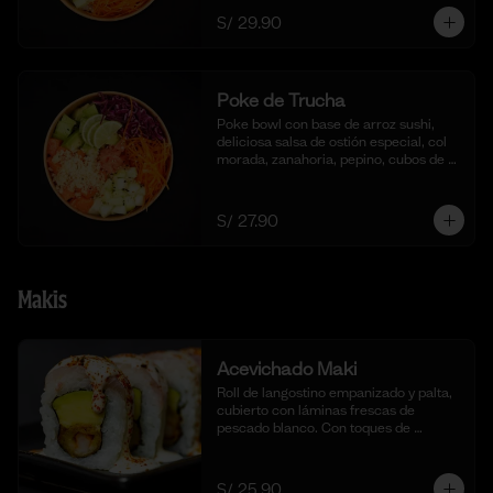
S/ 29.90
Poke de Trucha
Poke bowl con base de arroz sushi, 
deliciosa salsa de ostión especial, col 
morada, zanahoria, pepino, cubos de 
palta y dados de trucha fresca.
S/ 27.90
Makis
Acevichado Maki
Roll de langostino empanizado y palta, 
cubierto con láminas frescas de 
pescado blanco. Con toques de 
shichimi togarashi para un toque 
picante. Acompañado de nuestra salsa 
acevichada. (10 cortes).
S/ 25.90