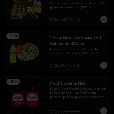
Disfruta de 25 makis + 06 alitas + 02 
gaseosas a elección (300 ml)
S/ 62.90
S/ 69.90
-
24
%
1 Poke Bowl (a elección) + 1
bebida de 300 ml
Disfruta de nuesttro Poke bowl (a 
elección) + bebida de 300 ml 🥗🥤
S/ 25.00
S/ 33.00
-
40
%
Pack Llaveros Neki
Elige tu Neki favorito y regala un detalle 
lleno de cariño. El complemento 
perfecto para sorprender y enamorar 
en este mes del amor. 🍣✨

*Foto Referencial
S/ 29.90
S/ 49.90