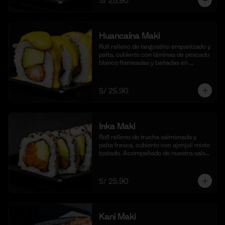
S/ 25.90
Huancaína Maki
Roll relleno de langostino empanizado y 
palta, cubierto con láminas de pescado 
blanco flameadas y bañadas en 
nuestra salsa huancaína casera, 
espolvoreado con shichimi togarashi.
(10 cortes)
S/ 25.90
Inka Maki
Roll relleno de trucha salmonada y 
palta fresca, cubierto con ajonjolí mixto 
tostado. Acompañado de nuestra salsa 
shoyu. (10 cortes).
S/ 25.90
Kani Maki