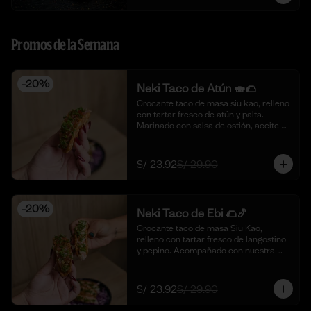
Promos de la Semana
-
20
%
Neki Taco de Atún 🍣🌮
Crocante taco de masa siu kao, relleno 
con tartar fresco de atún y palta. 
Marinado con salsa de ostión, aceite de 
sésamo, cebolla china fresca y un 
toque de limón. 🍣🌮 (4 piezas)
S/ 23.92
S/ 29.90
-
20
%
Neki Taco de Ebi 🌮🍤
Crocante taco de masa Siu Kao, 
relleno con tartar fresco de langostino 
y pepino. Acompañado con nuestra 
salsa original de la casa y toques de 
aceite de ajonjolí. 🌮🍤 (4 piezas)
S/ 23.92
S/ 29.90