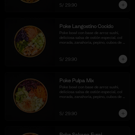
S/ 29.90
Poke Langostino Cocido
Poke bowl con base de arroz sushi, 
deliciosa salsa de ostión especial, col 
morada, zanahoria, pepino, cubos de 
palta y cortes de langostinos 
blanqueados.
S/ 29.90
Poke Pulpa Mix
Poke bowl con base de arroz sushi, 
deliciosa salsa de ostión especial, col 
morada, zanahoria, pepino, cubos de 
palta y crema de cangrejo con 
mayonesa y aceite de sesamo.
S/ 29.90
Poke Sakana Furai