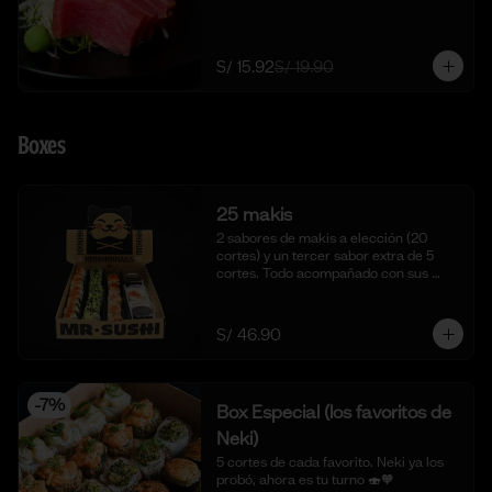
S/ 15.92
S/ 19.90
Boxes
25 makis
2 sabores de makis a elección (20 
cortes) y un tercer sabor extra de 5 
cortes. Todo acompañado con sus 
salsas aparte respectivas.
S/ 46.90
-
7
%
Box Especial (los favoritos de
Neki)
5 cortes de cada favorito. Neki ya los 
probó, ahora es tu turno 🍣🧡