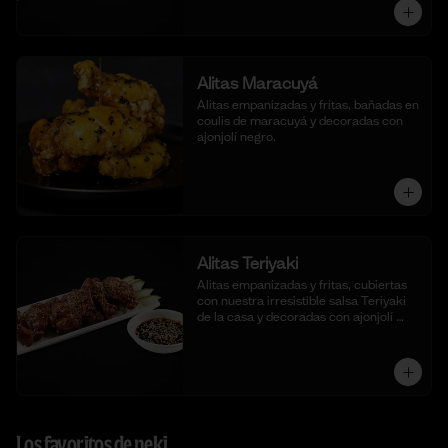
Alitas Maracuyá
Alitas empanizadas y fritas, bañadas en 
coulis de maracuyá y decoradas con 
ajonjolí negro.
Alitas Teriyaki
Alitas empanizadas y fritas, cubiertas 
con nuestra irresistible salsa Teriyaki 
de la casa y decoradas con ajonjolí 
blanco.
Los favoritos de neki