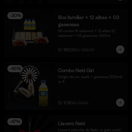
-
30
%
Box familiar + 12 alitas + 03
gaseosas
50 cortes (5 sabores) + 12 alitas (2 
sabores) + 03 gaseosas 300ml
S/ 89.00
S/ 128.00
-
45
%
Combo Neki Giri
Onigiri de mr. sushi + gaseosa (300ml) 
🍙🥤
S/ 11.90
S/ 21.50
-
47
%
Llavero Neki
Llavero peluche de Neki, tu gato sushi 