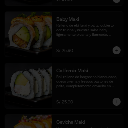
Baby Maki
Relleno de ebi furai y palta, cubierto 
con trucha y nuestra salsa baby 
ligeramente picante y flameada. 
acompañado de taré de la casa, 10 
cortes.
S/ 25.90
California Maki
Roll relleno de langostino blanqueado, 
queso crema y frescos bastones de 
palta, completamente envuelto en 
ajonjolí negro para una textura 
crujiente. Acompañado de nuestra 
salsa shoyu. (10 cortes).
S/ 25.90
Ceviche Maki