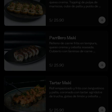
queso crema. Topping de pulpa de 
mariscos, cubo de palta y punto de 
sriracha. (10 cortes)
S/ 25.90
Parrillero Maki
Relleno de carne frita en tempura, 
queso crema y cebolla soasada. 
Cubierto con láminas de carne 
flameada en chimichurri y cebolla 
china fresca. (10 cortes)
S/ 25.90
Tartar Maki
Roll empanizado y frito con langostinos 
y palta, coronado con tartar agridulce 
de trucha, gotas de limón y cebolla 
china fresca. (10 cortes)
S/ 25.90