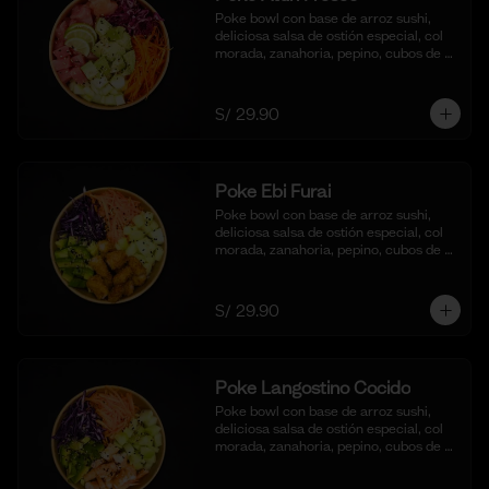
Poke bowl con base de arroz sushi, 
deliciosa salsa de ostión especial, col 
morada, zanahoria, pepino, cubos de 
palta y dados de Atún fresco.
S/ 29.90
Poke Ebi Furai
Poke bowl con base de arroz sushi, 
deliciosa salsa de ostión especial, col 
morada, zanahoria, pepino, cubos de 
palta,  langostinos empanizados y frito 
al panko.
S/ 29.90
Poke Langostino Cocido
Poke bowl con base de arroz sushi, 
deliciosa salsa de ostión especial, col 
morada, zanahoria, pepino, cubos de 
palta y cortes de langostinos 
blanqueados.