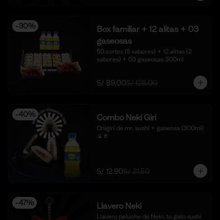
-
30
%
Box familiar + 12 alitas + 03
gaseosas
50 cortes (5 sabores) + 12 alitas (2 
sabores) + 03 gaseosas 300ml
S/ 89.00
S/ 128.00
-
40
%
Combo Neki Giri
Onigiri de mr. sushi + gaseosa (300ml) 
🍙🥤
S/ 12.90
S/ 21.50
-
47
%
Llavero Neki
Llavero peluche de Neki, tu gato sushi 