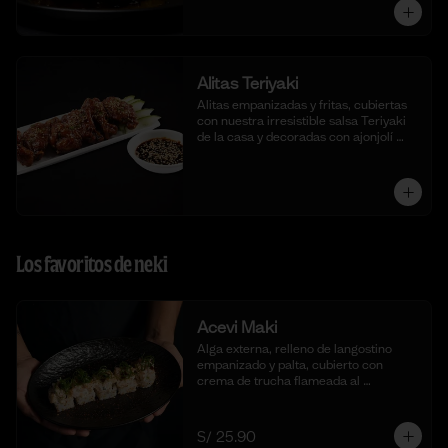
Alitas Teriyaki
Alitas empanizadas y fritas, cubiertas 
con nuestra irresistible salsa Teriyaki 
de la casa y decoradas con ajonjolí 
blanco.
Los favoritos de neki
Acevi Maki
Alga externa, relleno de langostino 
empanizado y palta, cubierto con 
crema de trucha flameada al 
momento, togarashi y salsa taré. (10 
cortes)
S/ 25.90