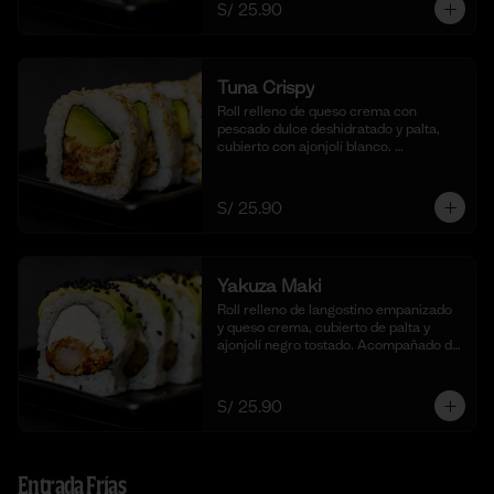
S/ 25.90
Tuna Crispy
Roll relleno de queso crema con 
pescado dulce deshidratado y palta, 
cubierto con ajonjolí blanco. 
Acompañado de nuestra salsa taré. (10 
cortes).
S/ 25.90
Yakuza Maki
Roll relleno de langostino empanizado  
y queso crema, cubierto de palta y 
ajonjolí negro tostado. Acompañado de 
nuestra salsa taré. (10 cortes).
S/ 25.90
Entrada Frías