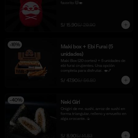
favorito 🐱🍣
S/ 15.90
S/ 29.90
-
16
%
Maki box + Ebi Furai (5
unidades)
Maki Box (20 cortes) + 5 unidades de 
ebi furai crujientes. Una opción 
completa para disfrutar.  🍣🍤
S/ 47.90
S/ 56.80
-
40
%
Neki Giri
Onigiri de mr. sushi, arroz de sushi en 
forma triangular, relleno y envuelto en 
alga crocante. 🍙
S/ 8.90
S/ 14.83