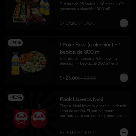
Disfruta de 25 makis + 06 alitas + 02 
gaseosas a elección (300 ml)
S/ 62.90
S/ 69.90
-
24
%
1 Poke Bowl (a elección) + 1
bebida de 300 ml
Disfruta de nuesttro Poke bowl (a 
elección) + bebida de 300 ml 🥗🥤
S/ 25.00
S/ 33.00
-
40
%
Pack Llaveros Neki
Elige tu Neki favorito y regala un detalle 
lleno de cariño. El complemento 
perfecto para sorprender y enamorar 
en este mes del amor. 🍣✨

*Foto Referencial
S/ 29.90
S/ 49.90