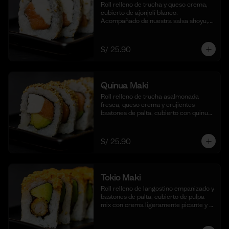
Roll relleno de trucha y queso crema, 
cubierto de ajonjolí blanco. 
Acompañado de nuestra salsa shoyu,. 
(10 cortes).
S/ 25.90
Quinua Maki
Roll relleno de trucha asalmonada 
fresca, queso crema y crujientes 
bastones de palta, cubierto con quinua 
crocante. Acompañado de nuestra 
salsa taré. (10 cortes).
S/ 25.90
Tokio Maki
Roll relleno de langostino empanizado y 
bastones de palta, cubierto de pulpa 
mix con crema ligeramente picante y 
flameada. Acompañado de nuestra 
salsa shoyu. (10 cortes).