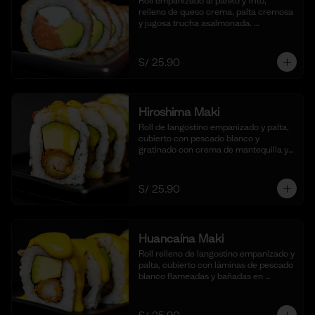
Roll empanizado al panko y frito, 
relleno de queso crema, palta cremosa 
y jugosa trucha asalmonada. 
Acompañado de nuestra salsa taré. (10 
cortes)
S/ 25.90
Hiroshima Maki
Roll de langostino empanizado y palta, 
cubierto con pescado blanco y 
gratinado con crema de mantequilla y 
parmesano, realzado con gotas de 
limón. Acompañado de nuestra salsa 
shoyu. (10 cortes).
S/ 25.90
Huancaína Maki
Roll relleno de langostino empanizado y 
palta, cubierto con láminas de pescado 
blanco flameadas y bañadas en 
nuestra salsa huancaína casera, 
espolvoreado con shichimi togarashi.
(10 cortes)