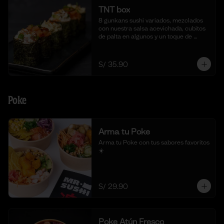
TNT box
8 gunkans sushi variados, mezclados 
con nuestra salsa acevichada, cubitos 
de palta en algunos y un toque de 
togarashi.
S/ 35.90
Poke
Arma tu Poke
Arma tu Poke con tus sabores favoritos  
☀️
S/ 29.90
Poke Atún Fresco