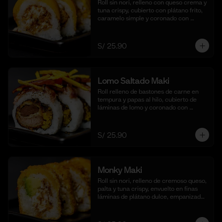
Roll sin nori, relleno con queso crema y 
tuna crispy, cubierto con plátano frito, 
caramelo simple y coronado con 
pecanas. Acompañado de coulis, (10 
cortes).
S/ 25.90
Lomo Saltado Maki
Roll relleno de bastones de carne en 
tempura y papas al hilo, cubierto de 
láminas de lomo y coronado con 
salteado de cebolla, tomate y culantro 
en reducción de salsa de lomo. 
Acompañado de nuestra salsa shoyu. 
S/ 25.90
(10 cortes)
Monky Maki
Roll sin nori, relleno de cremoso queso, 
palta y tuna crispy, envuelto en finas 
láminas de plátano dulce, empanizado 
al panko y frito para un bocado dulce y 
crujiente. Acompañado de salsa de 
maracuyá y quinua crocante. (10 