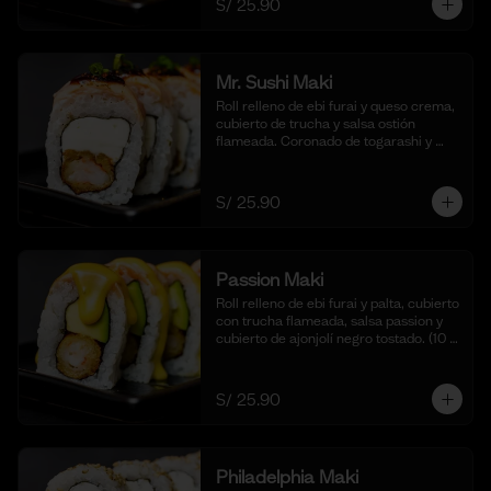
S/ 25.90
cortes).
Mr. Sushi Maki
Roll relleno de ebi furai y queso crema, 
cubierto de trucha y salsa ostión 
flameada. Coronado de togarashi y 
negi. Acompañado de nuestra shoyu. 
(10 cortes).
S/ 25.90
Passion Maki
Roll relleno de ebi furai y palta, cubierto 
con trucha flameada, salsa passion y 
cubierto de ajonjolí negro tostado. (10 
cortes).
S/ 25.90
Philadelphia Maki