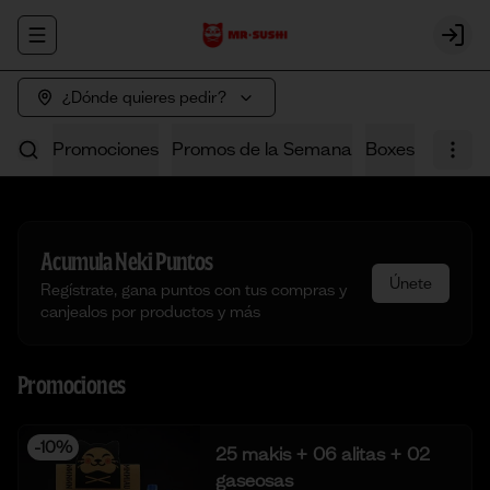
Abrir menu de navegación
Login
¿Dónde quieres pedir?
Promociones
Promos de la Semana
Boxes
Poke
Acumula
Neki Puntos
Únete
Regístrate, gana puntos con tus compras y
canjealos por productos y más
Promociones
-
10
%
25 makis + 06 alitas + 02
gaseosas