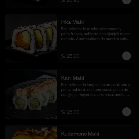
S/ 25.90
Inka Maki
Roll relleno de trucha salmonada y 
palta fresca, cubierto con ajonjolí mixto 
tostado. Acompañado de nuestra salsa 
shoyu. (10 cortes).
S/ 25.90
Kani Maki
Roll relleno de langostino empanizado y 
palta, cubierto con una suave pasta de 
cangrejo, mayonesa cremosa, aceite 
de ajonjolí y shichimi togarashi. 
Acompañado de nuestra shoyu. (10 
cortes).
S/ 25.90
Kudamono Maki