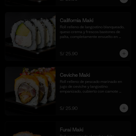
California Maki
Roll relleno de langostino blanqueado, 
queso crema y frescos bastones de 
palta, completamente envuelto en 
ajonjolí negro para una textura 
crujiente. Acompañado de nuestra 
salsa shoyu. (10 cortes).
S/ 25.90
Ceviche Maki
Roll relleno de pescado marinado en 
jugo de ceviche y langostino 
empanizado, cubierto con camote 
glaseado y bañado en nuestra salsa de 
ceviche. (10 cortes).
S/ 25.90
Furai Maki