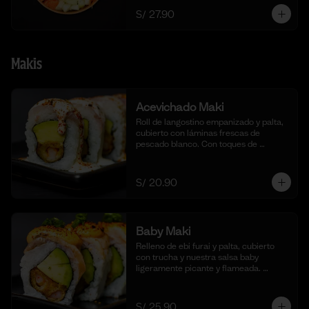
S/ 27.90
Makis
Acevichado Maki
Roll de langostino empanizado y palta, 
cubierto con láminas frescas de 
pescado blanco. Con toques de 
shichimi togarashi para un toque 
picante. Acompañado de nuestra salsa 
acevichada. (10 cortes).
S/ 20.90
Baby Maki
Relleno de ebi furai y palta, cubierto 
con trucha y nuestra salsa baby 
ligeramente picante y flameada. 
acompañado de taré de la casa, 10 
cortes.
S/ 25.90