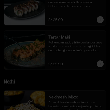
queso crema y cebolla soasada. 
Cubierto con láminas de carne 
flameada en chimichurri y cebolla 
china fresca. (10 cortes)
S/ 25.90
Tartar Maki
Roll empanizado y frito con langostinos 
y palta, coronado con tartar agridulce 
de trucha, gotas de limón y cebolla 
china fresca. (10 cortes)
S/ 25.90
Meshi
Nekimeshi Mixto
Arroz dulce de sushi salteado con 
holantao, zanahoria crujiente, pimiento 