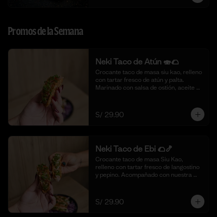
Promos de la Semana
Neki Taco de Atún 🍣🌮
Crocante taco de masa siu kao, relleno 
con tartar fresco de atún y palta. 
Marinado con salsa de ostión, aceite de 
sésamo, cebolla china fresca y un 
toque de limón. 🍣🌮 (4 piezas)
S/ 29.90
Neki Taco de Ebi 🌮🍤
Crocante taco de masa Siu Kao, 
relleno con tartar fresco de langostino 
y pepino. Acompañado con nuestra 
salsa original de la casa y toques de 
aceite de ajonjolí. 🌮🍤 (4 piezas)
S/ 29.90