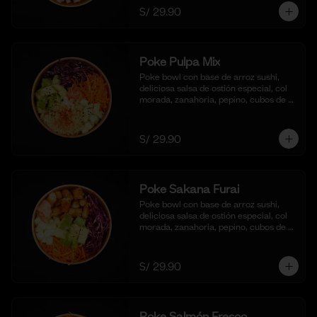
S/ 29.90
Poke Pulpa Mix
Poke bowl con base de arroz sushi, 
deliciosa salsa de ostión especial, col 
morada, zanahoria, pepino, cubos de 
palta y crema de cangrejo con 
mayonesa y aceite de sesamo.
S/ 29.90
Poke Sakana Furai
Poke bowl con base de arroz sushi, 
deliciosa salsa de ostión especial, col 
morada, zanahoria, pepino, cubos de 
palta y bastones de pescado frito al 
panko.
S/ 29.90
Poke Salmón Fresco