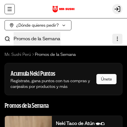
Abrir menu de navegación
Login
¿Dónde quieres pedir?
Promos de la Semana
Mr. Sushi Perú
Promos de la Semana
Acumula
Neki Puntos
Únete
Regístrate, gana puntos con tus compras y
canjealos por productos y más
Promos de la Semana
Neki Taco de Atún 🍣🌮