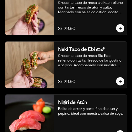
Crocante taco de masa siu kao, relleno 
con tartar fresco de atún y palta. 
Marinado con salsa de ostión, aceite de 
sésamo, cebolla china fresca y un 
toque de limón. 🍣🌮 (4 piezas)
S/ 29.90
Neki Taco de Ebi 🌮🍤
Crocante taco de masa Siu Kao, 
relleno con tartar fresco de langostino 
y pepino. Acompañado con nuestra 
salsa original de la casa y toques de 
aceite de ajonjolí. 🌮🍤 (4 piezas)
S/ 29.90
Nigiri de Atún
Bolita de arroz y corte fino de atún y 
pepino, ideal con nuestra salsa de soya.