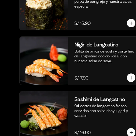
pulpa de cangrejo y nuestra salsa 
especial.
S/ 15.90
Nigiri de Langostino
Bolita de arroz de sushi y corte fino 
de langostino cocido, ideal con 
nuestra salsa de soya.
S/ 7.90
Sashimi de Langostino
04 cortes de langostino fresco 
servidos con salsa shoyu, gari y 
wasabi.
S/ 16.90