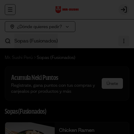
Abrir menu de navegación
Login
¿Dónde quieres pedir?
Sopas (Fusionados)
Mr. Sushi Perú
Sopas (Fusionados)
Acumula
Neki Puntos
Únete
Regístrate, gana puntos con tus compras y
canjealos por productos y más
Sopas (Fusionados)
Chicken Ramen