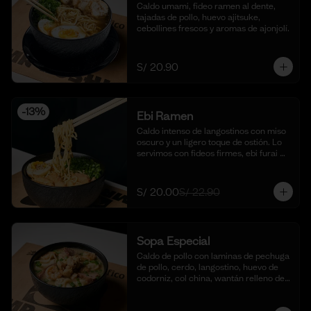
Caldo umami, fideo ramen al dente, 
tajadas de pollo, huevo ajitsuke, 
cebollines frescos y aromas de ajonjolí.
S/ 20.90
-
13
%
Ebi Ramen
Caldo intenso de langostinos con miso 
oscuro y un ligero toque de ostión. Lo 
servimos con fideos firmes, ebi furai 
crocante, huevo marinado, cebolla 
china fresca y un toque de aceite de 
ajonjolí.
S/ 20.00
S/ 22.90
Sopa Especial
Caldo de pollo con laminas de pechuga 
de pollo, cerdo, langostino, huevo de 
codorniz, col china, wantán relleno de 
cerdo y fideo chino (900ml).