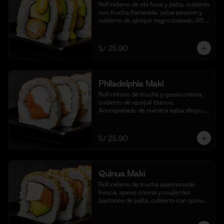
Roll relleno de ebi furai y palta, cubierto 
con trucha flameada, salsa passion y 
cubierto de ajonjolí negro tostado. (10 
cortes).
S/ 25.90
Philadelphia Maki
Roll relleno de trucha y queso crema, 
cubierto de ajonjolí blanco. 
Acompañado de nuestra salsa shoyu,. 
(10 cortes).
S/ 25.90
Quinua Maki
Roll relleno de trucha asalmonada 
fresca, queso crema y crujientes 
bastones de palta, cubierto con quinua 
crocante. Acompañado de nuestra 
salsa taré. (10 cortes).