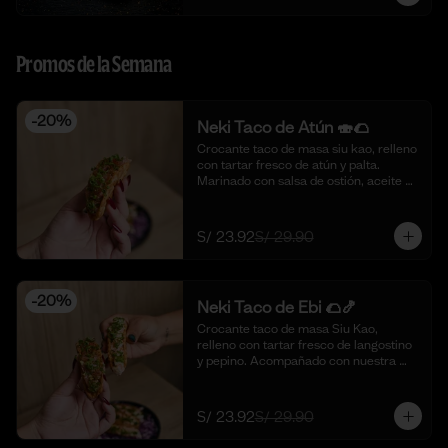
Promos de la Semana
-
20
%
Neki Taco de Atún 🍣🌮
Crocante taco de masa siu kao, relleno 
con tartar fresco de atún y palta. 
Marinado con salsa de ostión, aceite de 
sésamo, cebolla china fresca y un 
toque de limón. 🍣🌮 (4 piezas)
S/ 23.92
S/ 29.90
-
20
%
Neki Taco de Ebi 🌮🍤
Crocante taco de masa Siu Kao, 
relleno con tartar fresco de langostino 
y pepino. Acompañado con nuestra 
salsa original de la casa y toques de 
aceite de ajonjolí. 🌮🍤 (4 piezas)
S/ 23.92
S/ 29.90