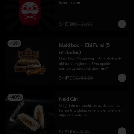
favorito 🐱🍣
S/ 15.90
S/ 29.90
-
16
%
Maki box + Ebi Furai (5
unidades)
Maki Box (20 cortes) + 5 unidades de 
ebi furai crujientes. Una opción 
completa para disfrutar.  🍣🍤
S/ 47.90
S/ 56.80
-
40
%
Neki Giri
Onigiri de mr. sushi, arroz de sushi en 
forma triangular, relleno y envuelto en 
alga crocante. 🍙
S/ 8.90
S/ 14.83