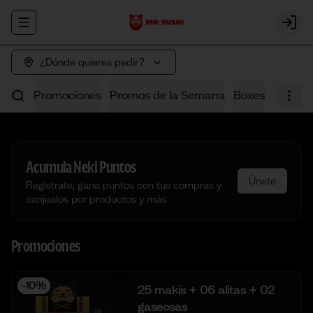
Abrir menu de navegación
Login
¿Dónde quieres pedir?
Promociones
Promos de la Semana
Boxes
Poke
Acumula
Neki Puntos
Únete
Regístrate, gana puntos con tus compras y
canjealos por productos y más
Promociones
-
10
%
25 makis + 06 alitas + 02
gaseosas