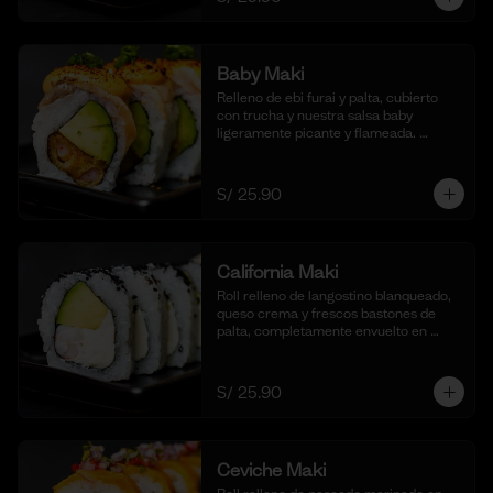
Baby Maki
Relleno de ebi furai y palta, cubierto 
con trucha y nuestra salsa baby 
ligeramente picante y flameada. 
acompañado de taré de la casa, 10 
cortes.
S/ 25.90
California Maki
Roll relleno de langostino blanqueado, 
queso crema y frescos bastones de 
palta, completamente envuelto en 
ajonjolí negro para una textura 
crujiente. Acompañado de nuestra 
salsa shoyu. (10 cortes).
S/ 25.90
Ceviche Maki