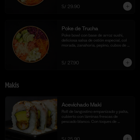
S/ 29.90
Poke de Trucha
Poke bowl con base de arroz sushi, 
deliciosa salsa de ostión especial, col 
morada, zanahoria, pepino, cubos de 
palta y dados de trucha fresca.
S/ 27.90
Makis
Acevichado Maki
Roll de langostino empanizado y palta, 
cubierto con láminas frescas de 
pescado blanco. Con toques de 
shichimi togarashi para un toque 
picante. Acompañado de nuestra salsa 
acevichada. (10 cortes).
S/ 25.90