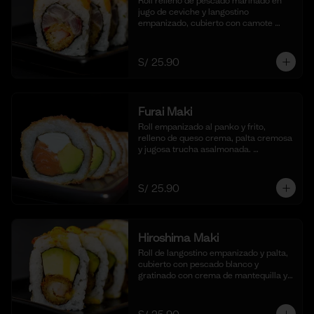
Roll relleno de pescado marinado en 
jugo de ceviche y langostino 
empanizado, cubierto con camote 
glaseado y bañado en nuestra salsa de 
ceviche. (10 cortes).
S/ 25.90
Furai Maki
Roll empanizado al panko y frito, 
relleno de queso crema, palta cremosa 
y jugosa trucha asalmonada. 
Acompañado de nuestra salsa taré. (10 
cortes)
S/ 25.90
Hiroshima Maki
Roll de langostino empanizado y palta, 
cubierto con pescado blanco y 
gratinado con crema de mantequilla y 
parmesano, realzado con gotas de 
limón. Acompañado de nuestra salsa 
shoyu. (10 cortes).