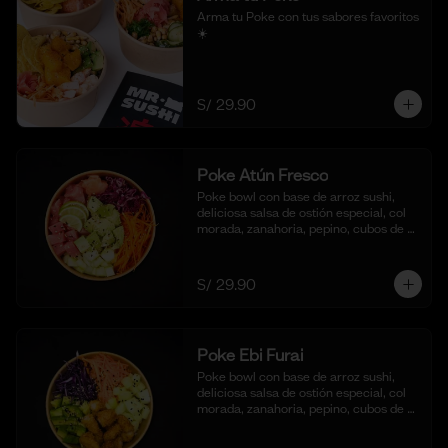
Arma tu Poke con tus sabores favoritos  
☀️
S/ 29.90
Poke Atún Fresco
Poke bowl con base de arroz sushi, 
deliciosa salsa de ostión especial, col 
morada, zanahoria, pepino, cubos de 
palta y dados de Atún fresco.
S/ 29.90
Poke Ebi Furai
Poke bowl con base de arroz sushi, 
deliciosa salsa de ostión especial, col 
morada, zanahoria, pepino, cubos de 
palta,  langostinos empanizados y frito 
al panko.