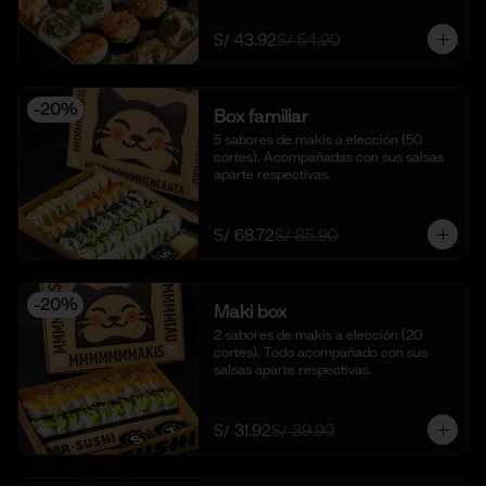
S/ 43.92
S/ 54.90
-
20
%
Box familiar
5 sabores de makis a elección (50 
cortes). Acompañadas con sus salsas 
aparte respectivas.
S/ 68.72
S/ 85.90
-
20
%
Maki box
2 sabores de makis a elección (20 
cortes). Todo acompañado con sus 
salsas aparte respectivas.
S/ 31.92
S/ 39.90