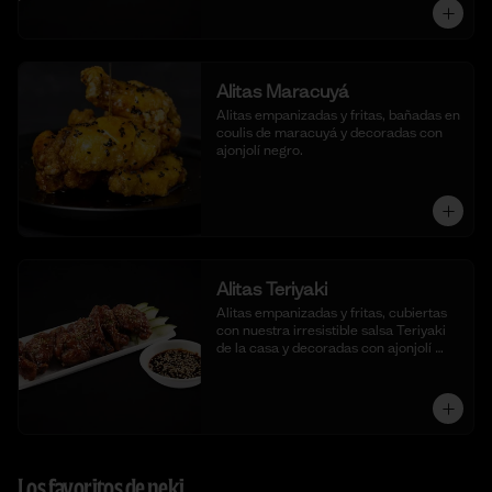
Alitas Maracuyá
Alitas empanizadas y fritas, bañadas en 
coulis de maracuyá y decoradas con 
ajonjolí negro.
Alitas Teriyaki
Alitas empanizadas y fritas, cubiertas 
con nuestra irresistible salsa Teriyaki 
de la casa y decoradas con ajonjolí 
blanco.
Los favoritos de neki