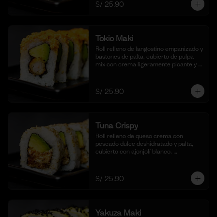
S/ 25.90
Tokio Maki
Roll relleno de langostino empanizado y 
bastones de palta, cubierto de pulpa 
mix con crema ligeramente picante y 
flameada. Acompañado de nuestra 
salsa shoyu. (10 cortes).
S/ 25.90
Tuna Crispy
Roll relleno de queso crema con 
pescado dulce deshidratado y palta, 
cubierto con ajonjolí blanco. 
Acompañado de nuestra salsa taré. (10 
cortes).
S/ 25.90
Yakuza Maki