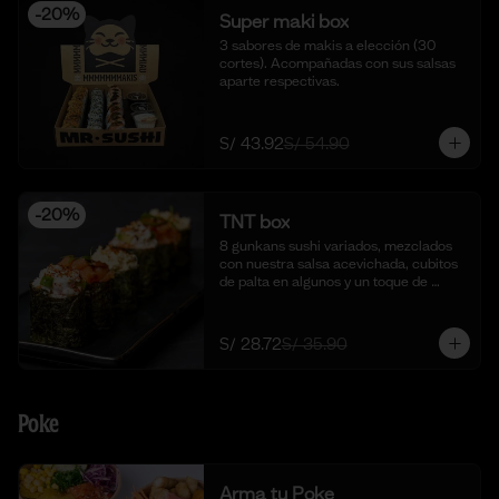
-
20
%
Super maki box
3 sabores de makis a elección (30 
cortes). Acompañadas con sus salsas 
aparte respectivas.
S/ 43.92
S/ 54.90
-
20
%
TNT box
8 gunkans sushi variados, mezclados 
con nuestra salsa acevichada, cubitos 
de palta en algunos y un toque de 
togarashi.
S/ 28.72
S/ 35.90
Poke
Arma tu Poke