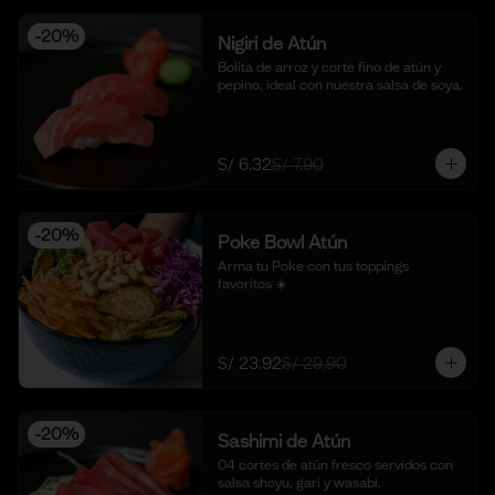
-
20
%
Nigiri de Atún
Bolita de arroz y corte fino de atún y 
pepino, ideal con nuestra salsa de soya.
S/ 6.32
S/ 7.90
-
20
%
Poke Bowl Atún
Arma tu Poke con tus toppings 
favoritos ☀️
S/ 23.92
S/ 29.90
-
20
%
Sashimi de Atún
04 cortes de atún fresco servidos con 
salsa shoyu, gari y wasabi.