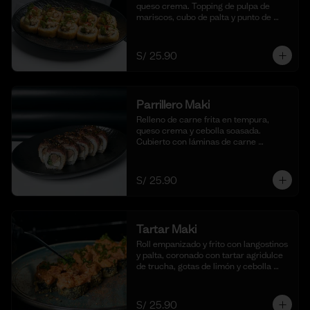
queso crema. Topping de pulpa de 
mariscos, cubo de palta y punto de 
sriracha. (10 cortes)
S/ 25.90
Parrillero Maki
Relleno de carne frita en tempura, 
queso crema y cebolla soasada. 
Cubierto con láminas de carne 
flameada en chimichurri y cebolla 
china fresca. (10 cortes)
S/ 25.90
Tartar Maki
Roll empanizado y frito con langostinos 
y palta, coronado con tartar agridulce 
de trucha, gotas de limón y cebolla 
china fresca. (10 cortes)
S/ 25.90