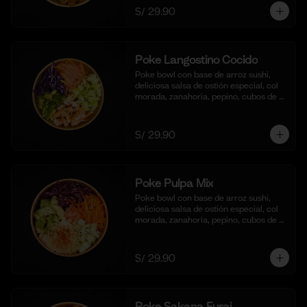
S/ 29.90
Poke Langostino Cocido
Poke bowl con base de arroz sushi, 
deliciosa salsa de ostión especial, col 
morada, zanahoria, pepino, cubos de 
palta y cortes de langostinos 
blanqueados.
S/ 29.90
Poke Pulpa Mix
Poke bowl con base de arroz sushi, 
deliciosa salsa de ostión especial, col 
morada, zanahoria, pepino, cubos de 
palta y crema de cangrejo con 
mayonesa y aceite de sesamo.
S/ 29.90
Poke Sakana Furai