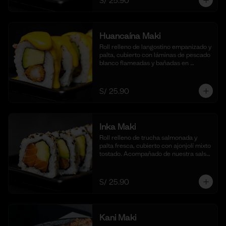
S/ 25.90
Huancaína Maki
Roll relleno de langostino empanizado y 
palta, cubierto con láminas de pescado 
blanco flameadas y bañadas en 
nuestra salsa huancaína casera, 
espolvoreado con shichimi togarashi.
(10 cortes)
S/ 25.90
Inka Maki
Roll relleno de trucha salmonada y 
palta fresca, cubierto con ajonjolí mixto 
tostado. Acompañado de nuestra salsa 
shoyu. (10 cortes).
S/ 25.90
Kani Maki