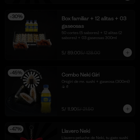
-
30
%
Box familiar + 12 alitas + 03
gaseosas
50 cortes (5 sabores) + 12 alitas (2 
sabores) + 03 gaseosas 300ml
S/ 89.00
S/ 128.00
-
45
%
Combo Neki Giri
Onigiri de mr. sushi + gaseosa (300ml) 
🍙🥤
S/ 11.90
S/ 21.50
-
47
%
Llavero Neki
Llavero peluche de Neki, tu gato sushi 