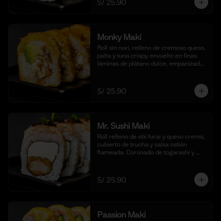
S/ 25.90
(10 cortes)
Monky Maki
Roll sin nori, relleno de cremoso queso, 
palta y tuna crispy, envuelto en finas 
láminas de plátano dulce, empanizado 
al panko y frito para un bocado dulce y 
crujiente. Acompañado de salsa de 
maracuyá y quinua crocante. (10 
S/ 25.90
cortes).
Mr. Sushi Maki
Roll relleno de ebi furai y queso crema, 
cubierto de trucha y salsa ostión 
flameada. Coronado de togarashi y 
negi. Acompañado de nuestra shoyu. 
(10 cortes).
S/ 25.90
Passion Maki