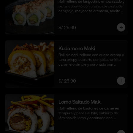
Roll relleno de langostino empanizado y 
palta, cubierto con una suave pasta de 
cangrejo, mayonesa cremosa, aceite 
de ajonjolí y shichimi togarashi. 
Acompañado de nuestra shoyu. (10 
cortes).
S/ 25.90
Kudamono Maki
Roll sin nori, relleno con queso crema y 
tuna crispy, cubierto con plátano frito, 
caramelo simple y coronado con 
pecanas. Acompañado de coulis, (10 
cortes).
S/ 25.90
Lomo Saltado Maki
Roll relleno de bastones de carne en 
tempura y papas al hilo, cubierto de 
láminas de lomo y coronado con 
salteado de cebolla, tomate y culantro 
en reducción de salsa de lomo. 
Acompañado de nuestra salsa shoyu. 