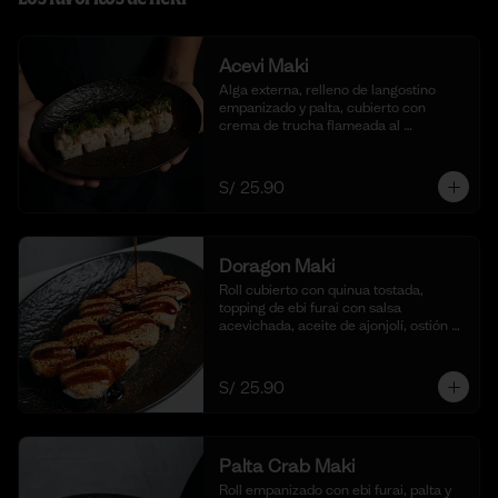
Acevi Maki
Alga externa, relleno de langostino 
empanizado y palta, cubierto con 
crema de trucha flameada al 
momento, togarashi y salsa taré. (10 
cortes)
S/ 25.90
Doragon Maki
Roll cubierto con quinua tostada, 
topping de ebi furai con salsa 
acevichada, aceite de ajonjolí, ostión y 
togarashi. (10 cortes)
S/ 25.90
Palta Crab Maki
Roll empanizado con ebi furai, palta y 