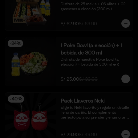
Disfruta de 25 makis + 06 alitas + 02 
gaseosas a elección (300 ml)
S/ 62.90
S/ 69.90
-
24
%
1 Poke Bowl (a elección) + 1
bebida de 300 ml
Disfruta de nuesttro Poke bowl (a 
elección) + bebida de 300 ml 🥗🥤
S/ 25.00
S/ 33.00
-
40
%
Pack Llaveros Neki
Elige tu Neki favorito y regala un detalle 
lleno de cariño. El complemento 
perfecto para sorprender y enamorar 
en este mes del amor. 🍣✨

*Foto Referencial
S/ 29.90
S/ 49.90