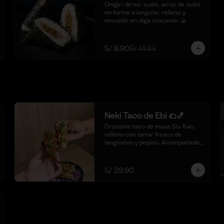
Onigiri de mr. sushi, arroz de sushi 
en forma triangular, relleno y 
envuelto en alga crocante. 🍙
S/ 8.90
S/ 14.83
Neki Taco de Ebi 🌮🍤
Crocante taco de masa Siu Kao, 
relleno con tartar fresco de 
langostino y pepino. Acompañado 
con nuestra salsa original de la 
casa y toques de aceite de ajonjolí. 
🌮🍤 (4 piezas)
S/ 29.90