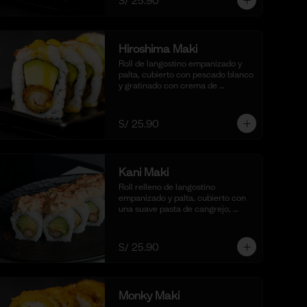
S/ 25.90
salsa shoyu. (10 cortes).
Hiroshima Maki
Roll de langostino empanizado y 
palta, cubierto con pescado blanco 
y gratinado con crema de 
mantequilla y parmesano, realzado 
con gotas de limón. Acompañado 
de nuestra salsa shoyu. (10 cortes).
S/ 25.90
Kani Maki
Roll relleno de langostino 
empanizado y palta, cubierto con 
una suave pasta de cangrejo, 
mayonesa cremosa, aceite de 
ajonjolí y shichimi togarashi. 
Acompañado de nuestra shoyu. (10 
S/ 25.90
cortes).
Monky Maki