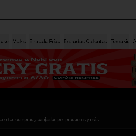
Poke
Makis
Entrada Frías
Entradas Calientes
Temakis
A
 con tus compras y canjealos por productos y más