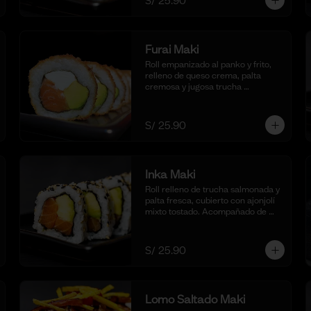
S/ 25.90
Furai Maki
Roll empanizado al panko y frito, 
relleno de queso crema, palta 
cremosa y jugosa trucha 
asalmonada. Acompañado de 
nuestra salsa taré. (10 cortes)
S/ 25.90
Inka Maki
Roll relleno de trucha salmonada y 
palta fresca, cubierto con ajonjolí 
mixto tostado. Acompañado de 
nuestra salsa shoyu. (10 cortes).
S/ 25.90
Lomo Saltado Maki