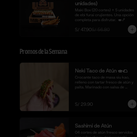
unidades)
Maki Box (20 cortes) + 5 unidades 
de ebi furai crujientes. Una opción 
completa para disfrutar.  🍣🍤
S/ 47.90
S/ 56.80
Promos de la Semana
Neki Taco de Atún 🍣🌮
Crocante taco de masa siu kao, 
relleno con tartar fresco de atún y 
palta. Marinado con salsa de 
ostión, aceite de sésamo, cebolla 
china fresca y un toque de limón. 
🍣🌮 (4 piezas)
S/ 29.90
Sashimi de Atún
04 cortes de atún fresco servidos 