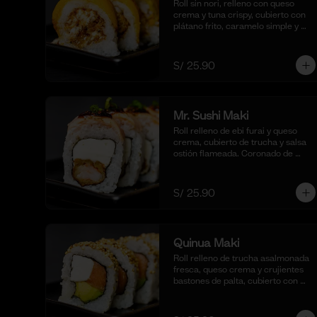
Roll sin nori, relleno con queso 
crema y tuna crispy, cubierto con 
plátano frito, caramelo simple y 
coronado con pecanas. 
Acompañado de coulis, (10 cortes).
S/ 25.90
Mr. Sushi Maki
Roll relleno de ebi furai y queso 
crema, cubierto de trucha y salsa 
ostión flameada. Coronado de 
togarashi y negi. Acompañado de 
nuestra shoyu. (10 cortes).
S/ 25.90
Quinua Maki
Roll relleno de trucha asalmonada 
fresca, queso crema y crujientes 
bastones de palta, cubierto con 
quinua crocante. Acompañado de 
nuestra salsa taré. (10 cortes).