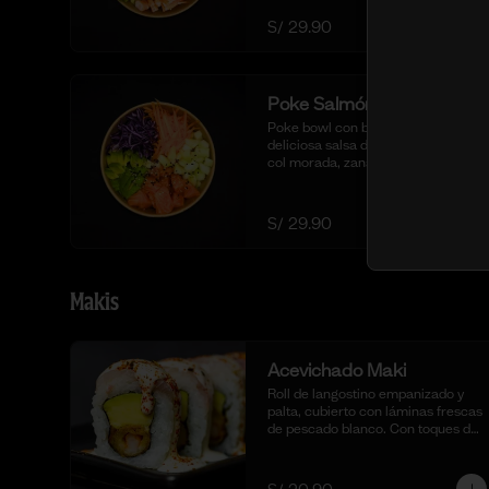
langostinos blanqueados.
S/ 29.90
Poke Salmón Fresco
Poke bowl con base de arroz sushi, 
deliciosa salsa de ostión especial, 
col morada, zanahoria, pepino, 
cubos de palta y dados de salmón 
al natural.
S/ 29.90
Makis
Acevichado Maki
Roll de langostino empanizado y 
palta, cubierto con láminas frescas 
de pescado blanco. Con toques de 
shichimi togarashi para un toque 
picante. Acompañado de nuestra 
salsa acevichada. (10 cortes).