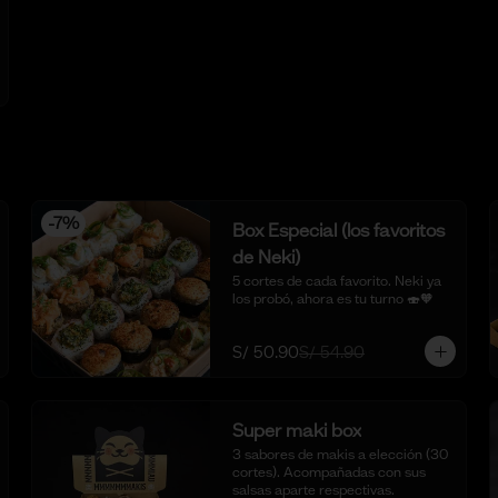
-
7
%
Box Especial (los favoritos
de Neki)
5 cortes de cada favorito. Neki ya 
los probó, ahora es tu turno 🍣🧡
S/ 50.90
S/ 54.90
Super maki box
3 sabores de makis a elección (30 
cortes). Acompañadas con sus 
salsas aparte respectivas.