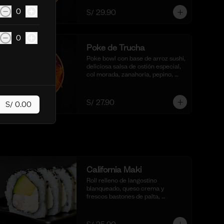
pescado frito al panko.
0
S/ 29.90
0
Poke de Trucha
Poke bowl con base de arroz sushi, 
deliciosa salsa de ostión especial, 
col morada, zanahoria, pepino, 
cubos de palta y dados de trucha 
fresca.
S/ 27.90
S/ 0.00
California Maki
Roll relleno de langostino 
blanqueado, queso crema y 
frescos bastones de palta, 
completamente envuelto en 
ajonjolí negro para una textura 
crujiente. Acompañado de nuestra 