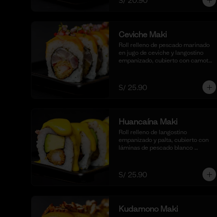
S/ 20.90
Ceviche Maki
Roll relleno de pescado marinado 
en jugo de ceviche y langostino 
empanizado, cubierto con camote 
glaseado y bañado en nuestra 
salsa de ceviche. (10 cortes).
S/ 25.90
Huancaína Maki
Roll relleno de langostino 
empanizado y palta, cubierto con 
láminas de pescado blanco 
flameadas y bañadas en nuestra 
salsa huancaína casera, 
espolvoreado con shichimi 
S/ 25.90
togarashi.(10 cortes)
Kudamono Maki