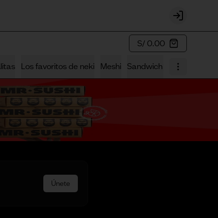
Login
S/ 0.00
litas
Los favoritos de neki
Meshi
Sandwich Sushi
Los Fus
Únete