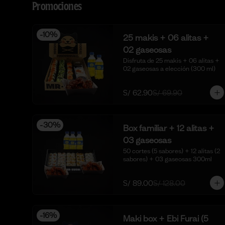
Promociones
-
10
%
25 makis + 06 alitas +
02 gaseosas
Disfruta de 25 makis + 06 alitas + 
02 gaseosas a elección (300 ml)
S/ 62.90
S/ 69.90
-
30
%
Box familiar + 12 alitas +
03 gaseosas
50 cortes (5 sabores) + 12 alitas (2 
sabores) + 03 gaseosas 300ml
S/ 89.00
S/ 128.00
-
16
%
Maki box + Ebi Furai (5