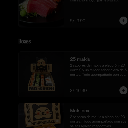
con salsa shoyu, gari y wasabi.
S/ 19.90
Boxes
25 makis
2 sabores de makis a elección (20 
cortes) y un tercer sabor extra de 5 
cortes. Todo acompañado con sus 
salsas aparte respectivas.
S/ 46.90
Maki box
2 sabores de makis a elección (20 
cortes). Todo acompañado con sus 
salsas aparte respectivas.