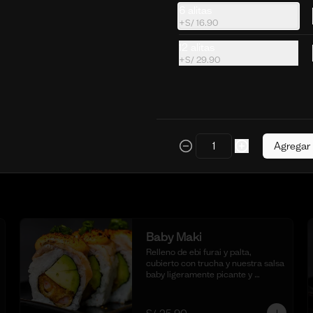
cangrejo con mayonesa y aceite 
6 alitas
de sesamo.
S/ 29.90
+
S/ 16.90
12 alitas
+
S/ 29.90
Poke Tartar de Trucha
Poke bowl con base de arroz sushi, 
deliciosa salsa de ostión especial, 
col morada, zanahoria, pepino, 
cubos de palta y tartar de trucha 
con salsita acevichada y toques de 
ajonjoli.
S/ 29.90
Agregar
Baby Maki
Relleno de ebi furai y palta, 
cubierto con trucha y nuestra salsa 
baby ligeramente picante y 
flameada. acompañado de taré de 
la casa, 10 cortes.