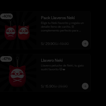
-
40
%
Pack Llaveros Neki
Elige tu Neki favorito y regala un 
detalle lleno de cariño. El 
complemento perfecto para 
sorprender y enamorar en este 
mes del amor. 🍣✨

*Foto Referencial
S/ 29.90
S/ 49.90
-
47
%
Llavero Neki
Llavero peluche de Neki, tu gato 
sushi favorito 🐱🍣
S/ 15.90
S/ 29.90