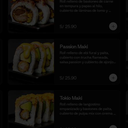
Roll relleno de bastones de carne 
en tempura y papas al hilo, 
cubierto de láminas de lomo y 
coronado con salteado de cebolla, 
tomate y culantro en reducción de 
salsa de lomo. Acompañado de 
S/ 25.90
nuestra salsa shoyu. (10 cortes)
Passion Maki
Roll relleno de ebi furai y palta, 
cubierto con trucha flameada, 
salsa passion y cubierto de ajonjolí 
negro tostado. (10 cortes).
S/ 25.90
Tokio Maki
Roll relleno de langostino 
empanizado y bastones de palta, 
cubierto de pulpa mix con crema 
ligeramente picante y flameada. 
Acompañado de nuestra salsa 
shoyu. (10 cortes).