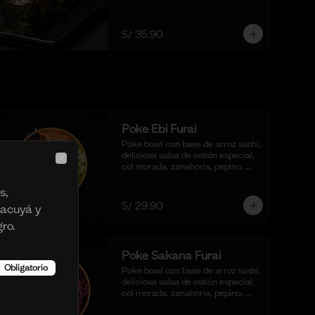
algunos y un toque de togarashi.
S/ 35.90
Poke Ebi Furai
Poke bowl con base de arroz sushi, 
deliciosa salsa de ostión especial, 
col morada, zanahoria, pepino, 
Close
cubos de palta,  langostinos 
empanizados y frito al panko.
s,
S/ 29.90
racuyá y
ro.
Poke Sakana Furai
Obligatorio
Poke bowl con base de arroz sushi, 
deliciosa salsa de ostión especial, 
col morada, zanahoria, pepino, 
cubos de palta y bastones de 