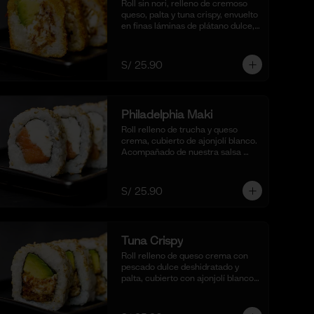
Roll sin nori, relleno de cremoso 
queso, palta y tuna crispy, envuelto 
en finas láminas de plátano dulce, 
empanizado al panko y frito para 
un bocado dulce y crujiente. 
Acompañado de salsa de 
S/ 25.90
maracuyá y quinua crocante. (10 
cortes).
Philadelphia Maki
Roll relleno de trucha y queso 
crema, cubierto de ajonjolí blanco. 
Acompañado de nuestra salsa 
shoyu,. (10 cortes).
S/ 25.90
Tuna Crispy
Roll relleno de queso crema con 
pescado dulce deshidratado y 
palta, cubierto con ajonjolí blanco. 
Acompañado de nuestra salsa 
taré. (10 cortes).