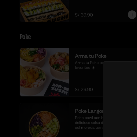
S/ 39.90
Poke
Arma tu Poke
Arma tu Poke con tus sabores 
favoritos  ☀️
S/ 29.90
Poke Langostino Cocido
Poke bowl con base de arroz sushi, 
deliciosa salsa de ostión especial, 
col morada, zanahoria, pepino, 
cubos de palta y cortes de 