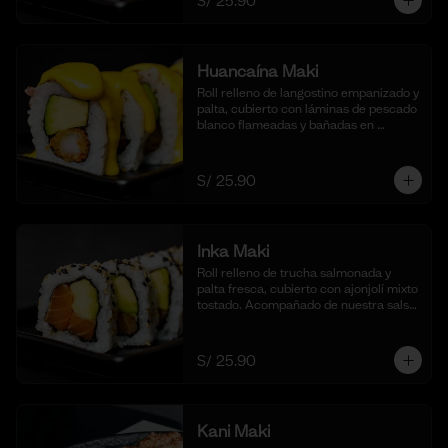
S/ 25.90
Huancaína Maki
Roll relleno de langostino empanizado y 
palta, cubierto con láminas de pescado 
blanco flameadas y bañadas en 
nuestra salsa huancaína casera, 
espolvoreado con shichimi togarashi.
(10 cortes)
S/ 25.90
Inka Maki
Roll relleno de trucha salmonada y 
palta fresca, cubierto con ajonjolí mixto 
tostado. Acompañado de nuestra salsa 
shoyu. (10 cortes).
S/ 25.90
Kani Maki