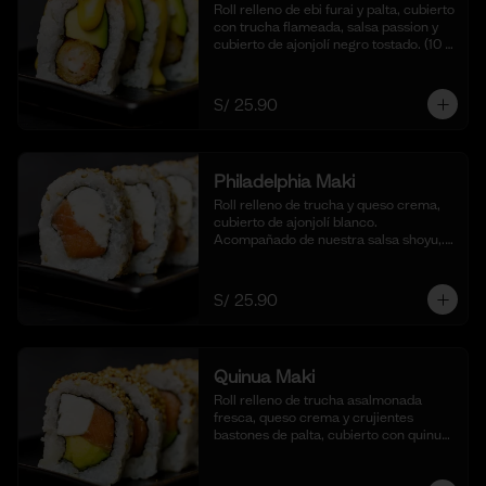
Roll relleno de ebi furai y palta, cubierto 
con trucha flameada, salsa passion y 
cubierto de ajonjolí negro tostado. (10 
cortes).
S/ 25.90
Philadelphia Maki
Roll relleno de trucha y queso crema, 
cubierto de ajonjolí blanco. 
Acompañado de nuestra salsa shoyu,. 
(10 cortes).
S/ 25.90
Quinua Maki
Roll relleno de trucha asalmonada 
fresca, queso crema y crujientes 
bastones de palta, cubierto con quinua 
crocante. Acompañado de nuestra 
salsa taré. (10 cortes).