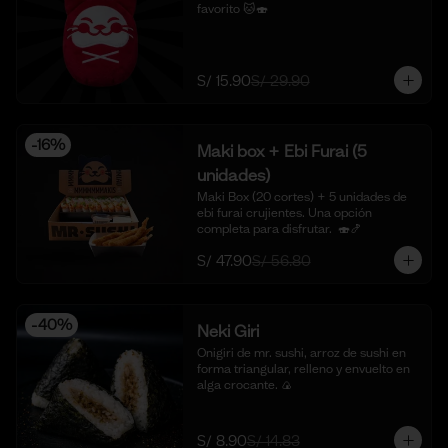
favorito 🐱🍣
S/ 15.90
S/ 29.90
-
16
%
Maki box + Ebi Furai (5
unidades)
Maki Box (20 cortes) + 5 unidades de 
ebi furai crujientes. Una opción 
completa para disfrutar.  🍣🍤
S/ 47.90
S/ 56.80
-
40
%
Neki Giri
Onigiri de mr. sushi, arroz de sushi en 
forma triangular, relleno y envuelto en 
alga crocante. 🍙
S/ 8.90
S/ 14.83