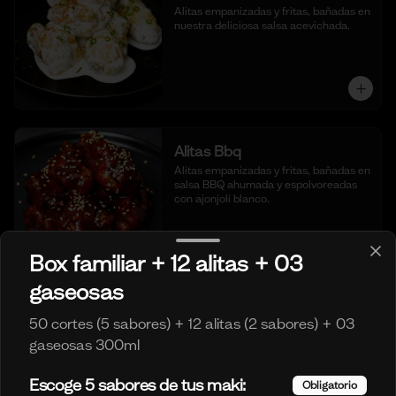
Alitas empanizadas y fritas, bañadas en 
nuestra deliciosa salsa acevichada.
Alitas Bbq
Alitas empanizadas y fritas, bañadas en 
salsa BBQ ahumada y espolvoreadas 
con ajonjolí blanco.
Box familiar + 12 alitas + 03
gaseosas
Alitas Buffalo
50 cortes (5 sabores) + 12 alitas (2 sabores) + 03
Alitas empanizadas y fritas, bañadas en 
gaseosas 300ml
una picante salsa buffalo, 
espolvoreadas con ajonjolí blanco.
Escoge 5 sabores de tus maki:
Obligatorio