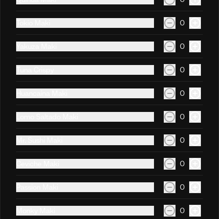
Tokio Maki
0
Acevi Maki
Alga externa, relleno de langostino 
Yakuza Maki
0
empanizado y palta, cubierto con 
crema de trucha flameada al 
momento, togarashi y salsa taré. (10 
Tuna Crispy
0
cortes)
S/ 25.90
Huancaína Maki
0
Doragon Maki
Lomo Saltado Maki
0
Roll cubierto con quinua tostada, 
topping de ebi furai con salsa 
Mr. Sushi Maki
0
acevichada, aceite de ajonjolí, ostión y 
togarashi. (10 cortes)
Ceviche Maki
0
S/ 25.90
Passion Maki
0
Palta Crab Maki
Monky Maki
0
Roll empanizado con ebi furai, palta y 