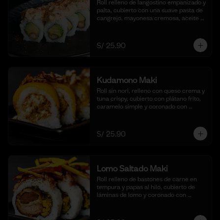
Roll relleno de langostino empanizado y 
palta, cubierto con una suave pasta de 
cangrejo, mayonesa cremosa, aceite 
de ajonjolí y shichimi togarashi. 
Acompañado de nuestra shoyu. (10 
cortes).
S/ 25.90
Kudamono Maki
Roll sin nori, relleno con queso crema y 
tuna crispy, cubierto con plátano frito, 
caramelo simple y coronado con 
pecanas. Acompañado de coulis, (10 
cortes).
S/ 25.90
Lomo Saltado Maki
Roll relleno de bastones de carne en 
tempura y papas al hilo, cubierto de 
láminas de lomo y coronado con 
salteado de cebolla, tomate y culantro 
en reducción de salsa de lomo. 
Acompañado de nuestra salsa shoyu. 