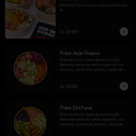
Arma tu Poke con tus sabores favoritos  
☀️
S/ 29.90
Poke Atún Fresco
Poke bowl con base de arroz sushi, 
deliciosa salsa de ostión especial, col 
morada, zanahoria, pepino, cubos de 
palta y dados de Atún fresco.
S/ 29.90
Poke Ebi Furai
Poke bowl con base de arroz sushi, 
deliciosa salsa de ostión especial, col 
morada, zanahoria, pepino, cubos de 
palta,  langostinos empanizados y frito 
al panko.