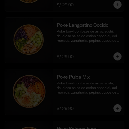
S/ 29.90
Poke Langostino Cocido
Poke bowl con base de arroz sushi, 
deliciosa salsa de ostión especial, col 
morada, zanahoria, pepino, cubos de 
palta y cortes de langostinos 
blanqueados.
S/ 29.90
Poke Pulpa Mix
Poke bowl con base de arroz sushi, 
deliciosa salsa de ostión especial, col 
morada, zanahoria, pepino, cubos de 
palta y crema de cangrejo con 
mayonesa y aceite de sesamo.
S/ 29.90
Poke Sakana Furai