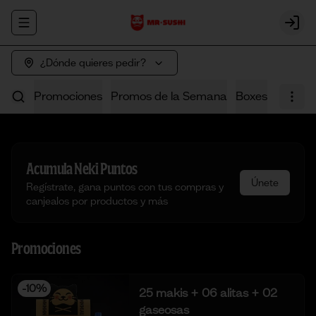
Abrir menu de navegación
Login
¿Dónde quieres pedir?
Promociones
Promos de la Semana
Boxes
Poke
Acumula
Neki Puntos
Únete
Regístrate, gana puntos con tus compras y
canjealos por productos y más
Promociones
-
10
%
25 makis + 06 alitas + 02
gaseosas