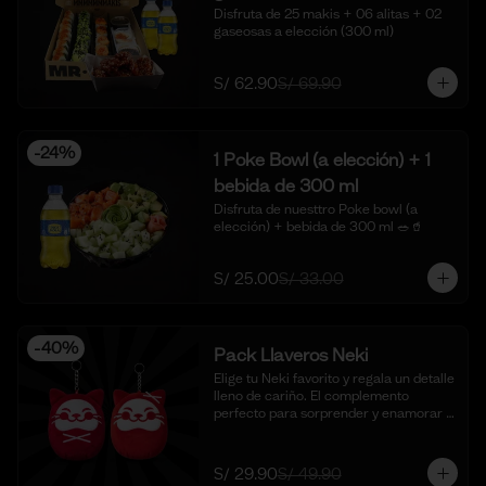
Disfruta de 25 makis + 06 alitas + 02 
gaseosas a elección (300 ml)
S/ 62.90
S/ 69.90
-
24
%
1 Poke Bowl (a elección) + 1
bebida de 300 ml
Disfruta de nuesttro Poke bowl (a 
elección) + bebida de 300 ml 🥗🥤
S/ 25.00
S/ 33.00
-
40
%
Pack Llaveros Neki
Elige tu Neki favorito y regala un detalle 
lleno de cariño. El complemento 
perfecto para sorprender y enamorar 
en este mes del amor. 🍣✨

*Foto Referencial
S/ 29.90
S/ 49.90