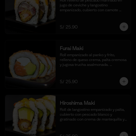
Roll relleno de pescado marinado en 
jugo de ceviche y langostino 
empanizado, cubierto con camote 
glaseado y bañado en nuestra salsa de 
ceviche. (10 cortes).
S/ 25.90
Furai Maki
Roll empanizado al panko y frito, 
relleno de queso crema, palta cremosa 
y jugosa trucha asalmonada. 
Acompañado de nuestra salsa taré. (10 
cortes)
S/ 25.90
Hiroshima Maki
Roll de langostino empanizado y palta, 
cubierto con pescado blanco y 
gratinado con crema de mantequilla y 
parmesano, realzado con gotas de 
limón. Acompañado de nuestra salsa 
shoyu. (10 cortes).