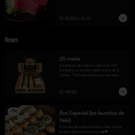
S/ 15.92
S/ 19.90
Boxes
25 makis
2 sabores de makis a elección (20 
cortes) y un tercer sabor extra de 5 
cortes. Todo acompañado con sus 
salsas aparte respectivas.
S/ 46.90
-
7
%
Box Especial (los favoritos de
Neki)
5 cortes de cada favorito. Neki ya los 
probó, ahora es tu turno 🍣🧡