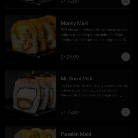
S/ 25.90
(10 cortes)
Monky Maki
Roll sin nori, relleno de cremoso queso, 
palta y tuna crispy, envuelto en finas 
láminas de plátano dulce, empanizado 
al panko y frito para un bocado dulce y 
crujiente. Acompañado de salsa de 
maracuyá y quinua crocante. (10 
S/ 25.90
cortes).
Mr. Sushi Maki
Roll relleno de ebi furai y queso crema, 
cubierto de trucha y salsa ostión 
flameada. Coronado de togarashi y 
negi. Acompañado de nuestra shoyu. 
(10 cortes).
S/ 25.90
Passion Maki