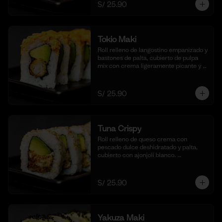
S/ 25.90
Tokio Maki
Roll relleno de langostino empanizado y 
bastones de palta, cubierto de pulpa 
mix con crema ligeramente picante y 
flameada. Acompañado de nuestra 
salsa shoyu. (10 cortes).
S/ 25.90
Tuna Crispy
Roll relleno de queso crema con 
pescado dulce deshidratado y palta, 
cubierto con ajonjolí blanco. 
Acompañado de nuestra salsa taré. (10 
cortes).
S/ 25.90
Yakuza Maki