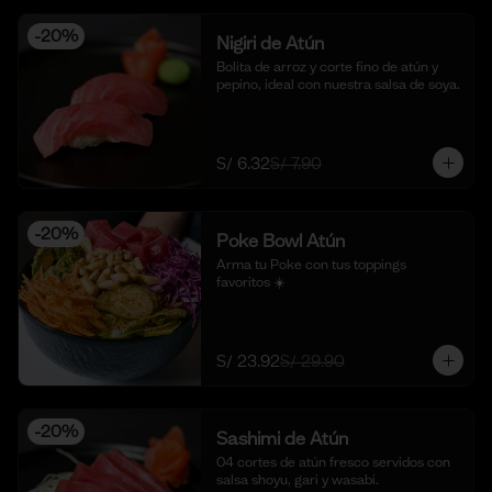
-
20
%
Nigiri de Atún
Bolita de arroz y corte fino de atún y 
pepino, ideal con nuestra salsa de soya.
S/ 6.32
S/ 7.90
-
20
%
Poke Bowl Atún
Arma tu Poke con tus toppings 
favoritos ☀️
S/ 23.92
S/ 29.90
-
20
%
Sashimi de Atún
04 cortes de atún fresco servidos con 
salsa shoyu, gari y wasabi.