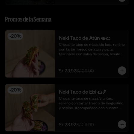
Promos de la Semana
-
20
%
Neki Taco de Atún 🍣🌮
Crocante taco de masa siu kao, relleno 
con tartar fresco de atún y palta. 
Marinado con salsa de ostión, aceite de 
sésamo, cebolla china fresca y un 
toque de limón. 🍣🌮 (4 piezas)
S/ 23.92
S/ 29.90
-
20
%
Neki Taco de Ebi 🌮🍤
Crocante taco de masa Siu Kao, 
relleno con tartar fresco de langostino 
y pepino. Acompañado con nuestra 
salsa original de la casa y toques de 
aceite de ajonjolí. 🌮🍤 (4 piezas)
S/ 23.92
S/ 29.90