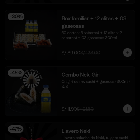
-
30
%
Box familiar + 12 alitas + 03
gaseosas
50 cortes (5 sabores) + 12 alitas (2 
sabores) + 03 gaseosas 300ml
S/ 89.00
S/ 128.00
-
45
%
Combo Neki Giri
Onigiri de mr. sushi + gaseosa (300ml) 
🍙🥤
S/ 11.90
S/ 21.50
-
47
%
Llavero Neki
Llavero peluche de Neki, tu gato sushi 