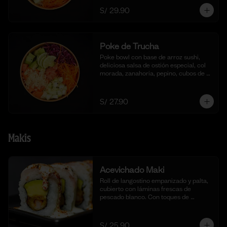
S/ 29.90
Poke de Trucha
Poke bowl con base de arroz sushi, 
deliciosa salsa de ostión especial, col 
morada, zanahoria, pepino, cubos de 
palta y dados de trucha fresca.
S/ 27.90
Makis
Acevichado Maki
Roll de langostino empanizado y palta, 
cubierto con láminas frescas de 
pescado blanco. Con toques de 
shichimi togarashi para un toque 
picante. Acompañado de nuestra salsa 
acevichada. (10 cortes).
S/ 25.90