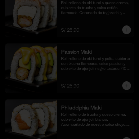
Roll relleno de ebi furai y queso crema, 
cubierto de trucha y salsa ostión 
flameada. Coronado de togarashi y 
negi. Acompañado de nuestra shoyu. 
(10 cortes).
S/ 25.90
Passion Maki
Roll relleno de ebi furai y palta, cubierto 
con trucha flameada, salsa passion y 
cubierto de ajonjolí negro tostado. (10 
cortes).
S/ 25.90
Philadelphia Maki
Roll relleno de trucha y queso crema, 
cubierto de ajonjolí blanco. 
Acompañado de nuestra salsa shoyu,. 
(10 cortes).