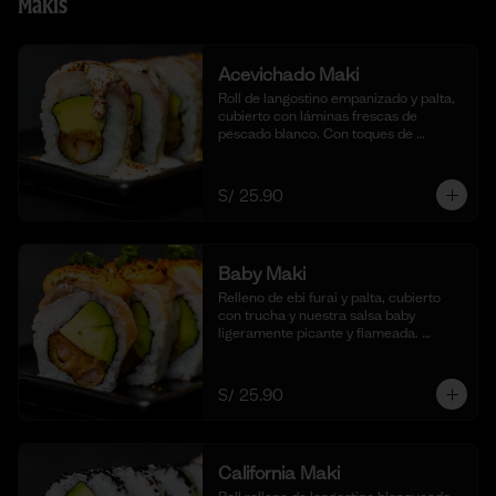
Makis
Acevichado Maki
Roll de langostino empanizado y palta, 
cubierto con láminas frescas de 
pescado blanco. Con toques de 
shichimi togarashi para un toque 
picante. Acompañado de nuestra salsa 
acevichada. (10 cortes).
S/ 25.90
Baby Maki
Relleno de ebi furai y palta, cubierto 
con trucha y nuestra salsa baby 
ligeramente picante y flameada. 
acompañado de taré de la casa, 10 
cortes.
S/ 25.90
California Maki