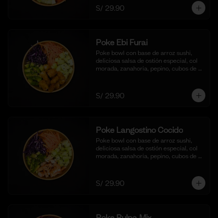
S/ 29.90
Poke Ebi Furai
Poke bowl con base de arroz sushi, 
deliciosa salsa de ostión especial, col 
morada, zanahoria, pepino, cubos de 
palta,  langostinos empanizados y frito 
al panko.
S/ 29.90
Poke Langostino Cocido
Poke bowl con base de arroz sushi, 
deliciosa salsa de ostión especial, col 
morada, zanahoria, pepino, cubos de 
palta y cortes de langostinos 
blanqueados.
S/ 29.90
Poke Pulpa Mix