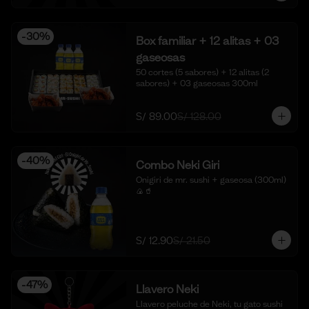
-
30
%
Box familiar + 12 alitas + 03
gaseosas
50 cortes (5 sabores) + 12 alitas (2 
sabores) + 03 gaseosas 300ml
S/ 89.00
S/ 128.00
-
40
%
Combo Neki Giri
Onigiri de mr. sushi + gaseosa (300ml) 
🍙🥤
S/ 12.90
S/ 21.50
-
47
%
Llavero Neki
Llavero peluche de Neki, tu gato sushi 