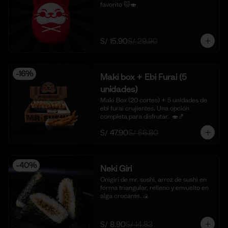
favorito 🐱🍣
S/ 15.90
S/ 29.90
-
16
%
Maki box + Ebi Furai (5
unidades)
Maki Box (20 cortes) + 5 unidades de 
ebi furai crujientes. Una opción 
completa para disfrutar.  🍣🍤
S/ 47.90
S/ 56.80
-
40
%
Neki Giri
Onigiri de mr. sushi, arroz de sushi en 
forma triangular, relleno y envuelto en 
alga crocante. 🍙
S/ 8.90
S/ 14.83