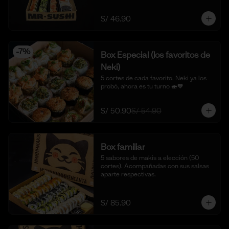
S/ 46.90
-
7
%
Box Especial (los favoritos de
Neki)
5 cortes de cada favorito. Neki ya los 
probó, ahora es tu turno 🍣🧡
S/ 50.90
S/ 54.90
Box familiar
5 sabores de makis a elección (50 
cortes). Acompañadas con sus salsas 
aparte respectivas.
S/ 85.90