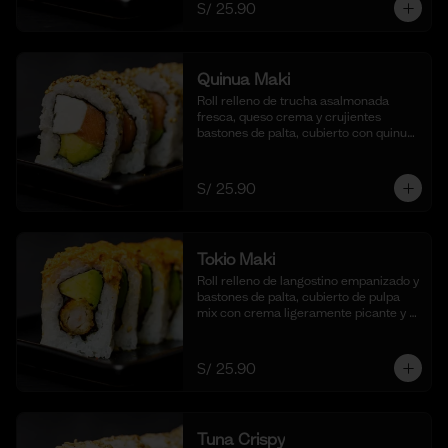
S/ 25.90
Quinua Maki
Roll relleno de trucha asalmonada 
fresca, queso crema y crujientes 
bastones de palta, cubierto con quinua 
crocante. Acompañado de nuestra 
salsa taré. (10 cortes).
S/ 25.90
Tokio Maki
Roll relleno de langostino empanizado y 
bastones de palta, cubierto de pulpa 
mix con crema ligeramente picante y 
flameada. Acompañado de nuestra 
salsa shoyu. (10 cortes).
S/ 25.90
Tuna Crispy