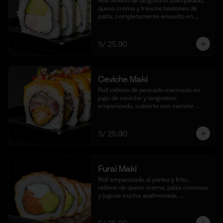
Roll relleno de langostino blanqueado, 
queso crema y frescos bastones de 
palta, completamente envuelto en 
ajonjolí negro para una textura 
crujiente. Acompañado de nuestra 
salsa shoyu. (10 cortes).
S/ 25.90
Ceviche Maki
Roll relleno de pescado marinado en 
jugo de ceviche y langostino 
empanizado, cubierto con camote 
glaseado y bañado en nuestra salsa de 
ceviche. (10 cortes).
S/ 25.90
Furai Maki
Roll empanizado al panko y frito, 
relleno de queso crema, palta cremosa 
y jugosa trucha asalmonada. 
Acompañado de nuestra salsa taré. (10 
cortes)