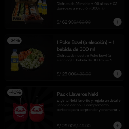
Disfruta de 25 makis + 06 alitas + 02 
gaseosas a elección (300 ml)
S/ 62.90
S/ 69.90
-
24
%
1 Poke Bowl (a elección) + 1
bebida de 300 ml
Disfruta de nuesttro Poke bowl (a 
elección) + bebida de 300 ml 🥗🥤
S/ 25.00
S/ 33.00
-
40
%
Pack Llaveros Neki
Elige tu Neki favorito y regala un detalle 
lleno de cariño. El complemento 
perfecto para sorprender y enamorar 
en este mes del amor. 🍣✨

*Foto Referencial
S/ 29.90
S/ 49.90