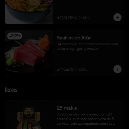
S/ 23.92
S/ 29.90
-
20
%
Sashimi de Atún
04 cortes de atún fresco servidos con 
salsa shoyu, gari y wasabi.
S/ 15.92
S/ 19.90
Boxes
25 makis
2 sabores de makis a elección (20 
cortes) y un tercer sabor extra de 5 
cortes. Todo acompañado con sus 
salsas aparte respectivas.