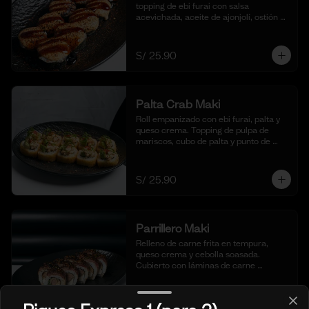
topping de ebi furai con salsa 
acevichada, aceite de ajonjolí, ostión y 
togarashi. (10 cortes)
S/ 25.90
Palta Crab Maki
Roll empanizado con ebi furai, palta y 
queso crema. Topping de pulpa de 
mariscos, cubo de palta y punto de 
sriracha. (10 cortes)
S/ 25.90
Parrillero Maki
Relleno de carne frita en tempura, 
queso crema y cebolla soasada. 
Cubierto con láminas de carne 
flameada en chimichurri y cebolla 
china fresca. (10 cortes)
S/ 25.90