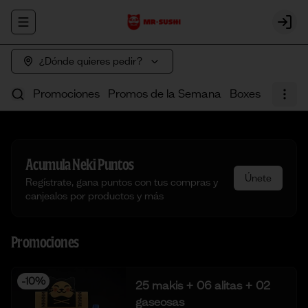
Abrir menu de navegación
Login
¿Dónde quieres pedir?
Promociones
Promos de la Semana
Boxes
Poke
Acumula
Neki Puntos
Únete
Regístrate, gana puntos con tus compras y
canjealos por productos y más
Promociones
-
10
%
25 makis + 06 alitas + 02
gaseosas