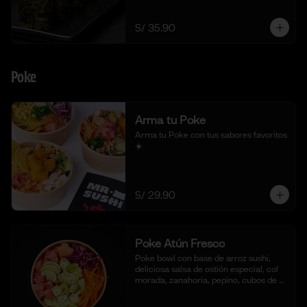
togarashi.
S/ 35.90
Poke
Arma tu Poke
Arma tu Poke con tus sabores favoritos  
☀️
S/ 29.90
Poke Atún Fresco
Poke bowl con base de arroz sushi, 
deliciosa salsa de ostión especial, col 
morada, zanahoria, pepino, cubos de 
palta y dados de Atún fresco.