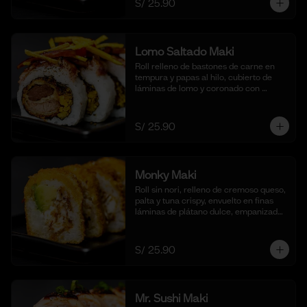
S/ 25.90
Lomo Saltado Maki
Roll relleno de bastones de carne en 
tempura y papas al hilo, cubierto de 
láminas de lomo y coronado con 
salteado de cebolla, tomate y culantro 
en reducción de salsa de lomo. 
Acompañado de nuestra salsa shoyu. 
S/ 25.90
(10 cortes)
Monky Maki
Roll sin nori, relleno de cremoso queso, 
palta y tuna crispy, envuelto en finas 
láminas de plátano dulce, empanizado 
al panko y frito para un bocado dulce y 
crujiente. Acompañado de salsa de 
maracuyá y quinua crocante. (10 
S/ 25.90
cortes).
Mr. Sushi Maki