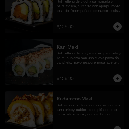
Roll relleno de trucha salmonada y 
palta fresca, cubierto con ajonjolí mixto 
tostado. Acompañado de nuestra salsa 
shoyu. (10 cortes).
S/ 25.90
Kani Maki
Roll relleno de langostino empanizado y 
palta, cubierto con una suave pasta de 
cangrejo, mayonesa cremosa, aceite 
de ajonjolí y shichimi togarashi. 
Acompañado de nuestra shoyu. (10 
cortes).
S/ 25.90
Kudamono Maki
Roll sin nori, relleno con queso crema y 
tuna crispy, cubierto con plátano frito, 
caramelo simple y coronado con 
pecanas. Acompañado de coulis, (10 
cortes).