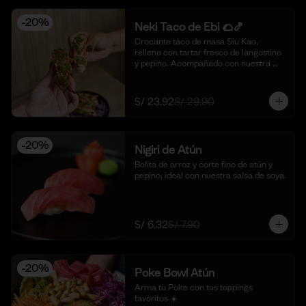
-
20
%
Neki Taco de Ebi 🌮🍤
Crocante taco de masa Siu Kao, 
relleno con tartar fresco de langostino 
y pepino. Acompañado con nuestra 
salsa original de la casa y toques de 
aceite de ajonjolí. 🌮🍤 (4 piezas)
S/ 23.92
S/ 29.90
-
20
%
Nigiri de Atún
Bolita de arroz y corte fino de atún y 
pepino, ideal con nuestra salsa de soya.
S/ 6.32
S/ 7.90
-
20
%
Poke Bowl Atún
Arma tu Poke con tus toppings 
favoritos ☀️