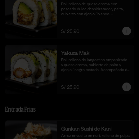
Roll relleno de queso crema con 
pescado dulce deshidratado y palta, 
cubierto con ajonjolí blanco. 
Acompañado de nuestra salsa taré. (10 
cortes).
S/ 25.90
Yakuza Maki
Roll relleno de langostino empanizado  
y queso crema, cubierto de palta y 
ajonjolí negro tostado. Acompañado de 
nuestra salsa taré. (10 cortes).
S/ 25.90
Entrada Frías
Gunkan Sushi de Kani
Arroz envuelto en nori, relleno de pulpa 