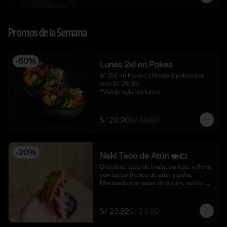
Promos de la Semana
-
50
%
Lunes 2x1 en Pokes
🥢 ¡2x1 en Pokes! Llévate 2 pokes por 
solo S/ 29.90. 

*Válido solo los lunes.
S/ 29.90
S/ 59.80
-
20
%
Neki Taco de Atún 🍣🌮
Crocante taco de masa siu kao, relleno 
con tartar fresco de atún y palta. 
Marinado con salsa de ostión, aceite de 
sésamo, cebolla china fresca y un 
toque de limón. 🍣🌮 (4 piezas)
S/ 23.92
S/ 29.90