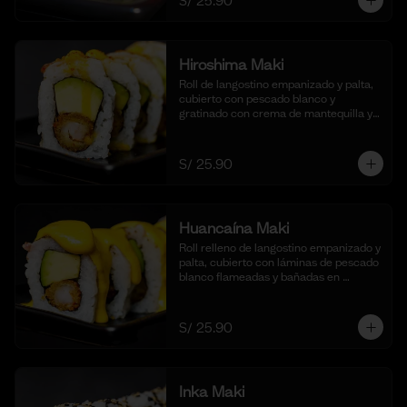
S/ 25.90
Hiroshima Maki
Roll de langostino empanizado y palta, 
cubierto con pescado blanco y 
gratinado con crema de mantequilla y 
parmesano, realzado con gotas de 
limón. Acompañado de nuestra salsa 
shoyu. (10 cortes).
S/ 25.90
Huancaína Maki
Roll relleno de langostino empanizado y 
palta, cubierto con láminas de pescado 
blanco flameadas y bañadas en 
nuestra salsa huancaína casera, 
espolvoreado con shichimi togarashi.
(10 cortes)
S/ 25.90
Inka Maki