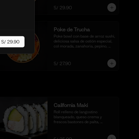
pescado frito al panko.
S/ 29.90
Poke de Trucha
Poke bowl con base de arroz sushi, 
deliciosa salsa de ostión especial, 
S/ 29.90
col morada, zanahoria, pepino, 
cubos de palta y dados de trucha 
fresca.
S/ 27.90
California Maki
Roll relleno de langostino 
blanqueado, queso crema y 
frescos bastones de palta, 
completamente envuelto en 
ajonjolí negro para una textura 
crujiente. Acompañado de nuestra 