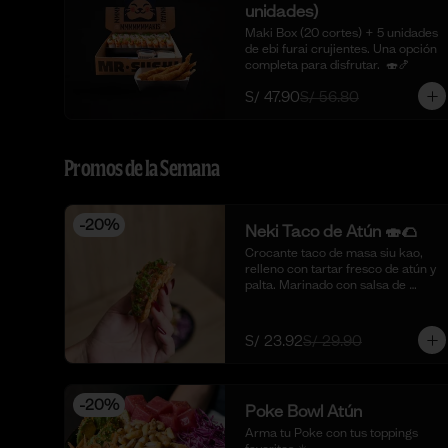
unidades)
Maki Box (20 cortes) + 5 unidades 
de ebi furai crujientes. Una opción 
completa para disfrutar.  🍣🍤
S/ 47.90
S/ 56.80
Promos de la Semana
-
20
%
Neki Taco de Atún 🍣🌮
Crocante taco de masa siu kao, 
relleno con tartar fresco de atún y 
palta. Marinado con salsa de 
ostión, aceite de sésamo, cebolla 
china fresca y un toque de limón. 
🍣🌮 (4 piezas)
S/ 23.92
S/ 29.90
-
20
%
Poke Bowl Atún
Arma tu Poke con tus toppings 