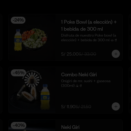
-
24
%
1 Poke Bowl (a elección) +
1 bebida de 300 ml
Disfruta de nuesttro Poke bowl (a 
elección) + bebida de 300 ml 🥗🥤
S/ 25.00
S/ 33.00
-
45
%
Combo Neki Giri
Onigiri de mr. sushi + gaseosa 
(300ml) 🍙🥤
S/ 11.90
S/ 21.50
-
40
%
Neki Giri