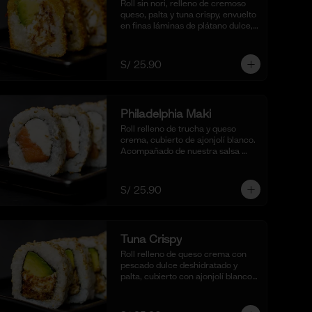
Roll sin nori, relleno de cremoso 
queso, palta y tuna crispy, envuelto 
en finas láminas de plátano dulce, 
empanizado al panko y frito para 
un bocado dulce y crujiente. 
Acompañado de salsa de 
S/ 25.90
maracuyá y quinua crocante. (10 
cortes).
Philadelphia Maki
Roll relleno de trucha y queso 
crema, cubierto de ajonjolí blanco. 
Acompañado de nuestra salsa 
shoyu,. (10 cortes).
S/ 25.90
Tuna Crispy
Roll relleno de queso crema con 
pescado dulce deshidratado y 
palta, cubierto con ajonjolí blanco. 
Acompañado de nuestra salsa 
taré. (10 cortes).