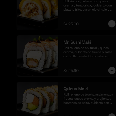
Roll sin nori, relleno con queso 
crema y tuna crispy, cubierto con 
plátano frito, caramelo simple y 
coronado con pecanas. 
Acompañado de coulis, (10 cortes).
S/ 25.90
Mr. Sushi Maki
Roll relleno de ebi furai y queso 
crema, cubierto de trucha y salsa 
ostión flameada. Coronado de 
togarashi y negi. Acompañado de 
nuestra shoyu. (10 cortes).
S/ 25.90
Quinua Maki
Roll relleno de trucha asalmonada 
fresca, queso crema y crujientes 
bastones de palta, cubierto con 
quinua crocante. Acompañado de 
nuestra salsa taré. (10 cortes).