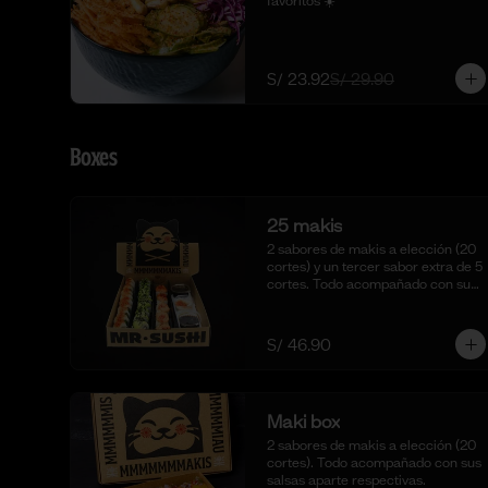
favoritos ☀️
S/ 23.92
S/ 29.90
Boxes
25 makis
2 sabores de makis a elección (20 
cortes) y un tercer sabor extra de 5 
cortes. Todo acompañado con sus 
salsas aparte respectivas.
S/ 46.90
Maki box
2 sabores de makis a elección (20 
cortes). Todo acompañado con sus 
salsas aparte respectivas.