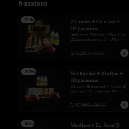
Promociones
-
10
%
25 makis + 06 alitas +
02 gaseosas
Disfruta de 25 makis + 06 alitas + 
02 gaseosas a elección (300 ml)
S/ 62.90
S/ 69.90
-
30
%
Box familiar + 12 alitas +
03 gaseosas
50 cortes (5 sabores) + 12 alitas (2 
sabores) + 03 gaseosas 300ml
S/ 89.00
S/ 128.00
-
16
%
Maki box + Ebi Furai (5