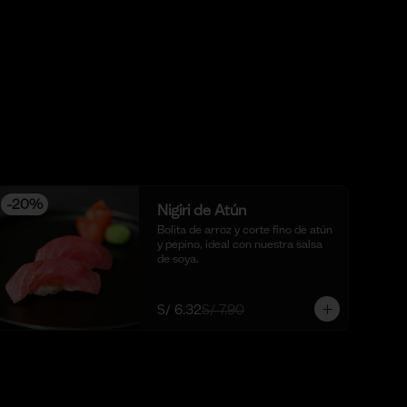
-
20
%
Nigiri de Atún
Bolita de arroz y corte fino de atún 
y pepino, ideal con nuestra salsa 
de soya.
S/ 6.32
S/ 7.90