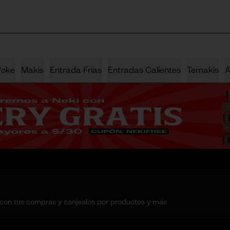
Poke
Makis
Entrada Frías
Entradas Calientes
Temakis
A
 con tus compras y canjealos por productos y más