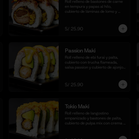
Roll relleno de bastones de carne 
en tempura y papas al hilo, 
cubierto de láminas de lomo y 
coronado con salteado de cebolla, 
tomate y culantro en reducción de 
salsa de lomo. Acompañado de 
S/ 25.90
nuestra salsa shoyu. (10 cortes)
Passion Maki
Roll relleno de ebi furai y palta, 
cubierto con trucha flameada, 
salsa passion y cubierto de ajonjolí 
negro tostado. (10 cortes).
S/ 25.90
Tokio Maki
Roll relleno de langostino 
empanizado y bastones de palta, 
cubierto de pulpa mix con crema 
ligeramente picante y flameada. 
Acompañado de nuestra salsa 
shoyu. (10 cortes).