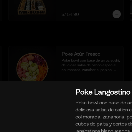
S/ 54.90
Poke Atún Fresco
Poke bowl con base de arroz sushi, 
deliciosa salsa de ostión especial, 
col morada, zanahoria, pepino, 
cubos de palta y dados de Atún 
fresco.
S/ 29.90
Poke Langostino
Poke bowl con base de arr
Poke Pulpa Mix
deliciosa salsa de ostión e
Poke bowl con base de arroz sushi, 
col morada, zanahoria, pe
deliciosa salsa de ostión especial, 
col morada, zanahoria, pepino, 
cubos de palta y cortes d
cubos de palta y crema de 
langostinos blanqueados.