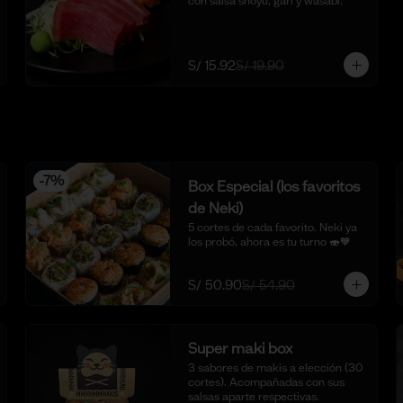
con salsa shoyu, gari y wasabi.
S/ 15.92
S/ 19.90
-
7
%
Box Especial (los favoritos
de Neki)
5 cortes de cada favorito. Neki ya 
los probó, ahora es tu turno 🍣🧡
S/ 50.90
S/ 54.90
Super maki box
3 sabores de makis a elección (30 
cortes). Acompañadas con sus 
salsas aparte respectivas.