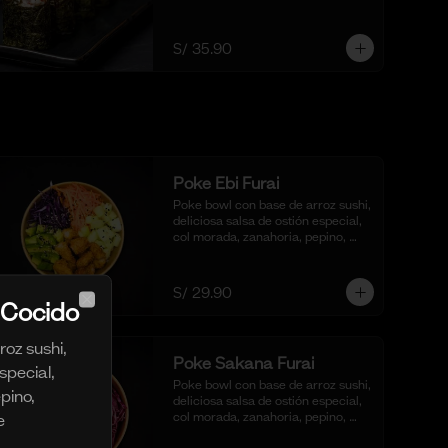
algunos y un toque de togarashi.
S/ 35.90
Poke Ebi Furai
Poke bowl con base de arroz sushi, 
deliciosa salsa de ostión especial, 
col morada, zanahoria, pepino, 
cubos de palta,  langostinos 
empanizados y frito al panko.
S/ 29.90
 Cocido
Close
oz sushi,
Poke Sakana Furai
special,
Poke bowl con base de arroz sushi, 
pino,
deliciosa salsa de ostión especial, 
col morada, zanahoria, pepino, 
e
cubos de palta y bastones de 