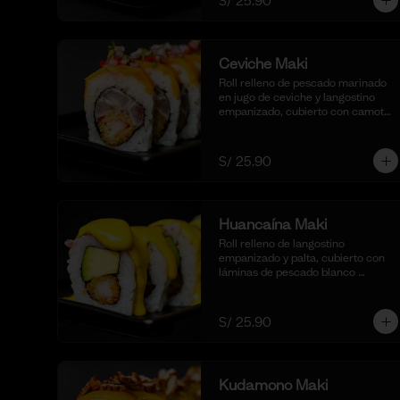
S/ 25.90
Ceviche Maki
Roll relleno de pescado marinado 
en jugo de ceviche y langostino 
empanizado, cubierto con camote 
glaseado y bañado en nuestra 
salsa de ceviche. (10 cortes).
S/ 25.90
Huancaína Maki
Roll relleno de langostino 
empanizado y palta, cubierto con 
láminas de pescado blanco 
flameadas y bañadas en nuestra 
salsa huancaína casera, 
espolvoreado con shichimi 
S/ 25.90
togarashi.(10 cortes)
Kudamono Maki