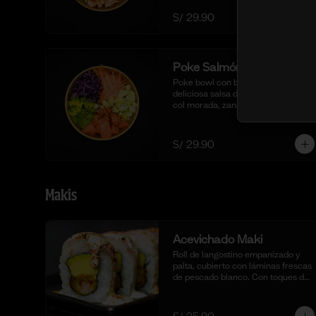
langostinos blanqueados.
S/ 29.90
Poke Salmón Fresco
Poke bowl con base de arroz sushi, 
deliciosa salsa de ostión especial, 
col morada, zanahoria, pepino, 
cubos de palta y dados de salmón 
al natural.
S/ 29.90
Makis
Acevichado Maki
Roll de langostino empanizado y 
palta, cubierto con láminas frescas 
de pescado blanco. Con toques de 
shichimi togarashi para un toque 
picante. Acompañado de nuestra 
salsa acevichada. (10 cortes).