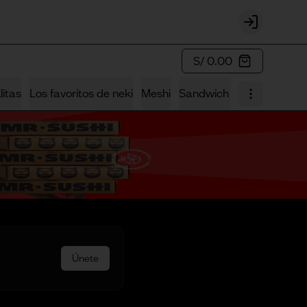
Login
S/ 0.00
litas
Los favoritos de neki
Meshi
Sandwich Sushi
Los Fus
Únete