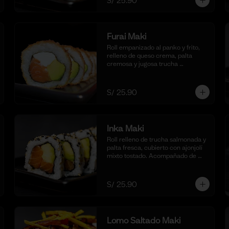
S/ 25.90
Furai Maki
Roll empanizado al panko y frito, 
relleno de queso crema, palta 
cremosa y jugosa trucha 
asalmonada. Acompañado de 
nuestra salsa taré. (10 cortes)
S/ 25.90
Inka Maki
Roll relleno de trucha salmonada y 
palta fresca, cubierto con ajonjolí 
mixto tostado. Acompañado de 
nuestra salsa shoyu. (10 cortes).
S/ 25.90
Lomo Saltado Maki