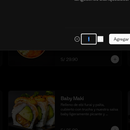
cangrejo con mayonesa y aceite 
de sesamo.
S/ 29.90
Poke Tartar de Trucha
Poke bowl con base de arroz sushi, 
deliciosa salsa de ostión especial, 
Agregar
col morada, zanahoria, pepino, 
cubos de palta y tartar de trucha 
con salsita acevichada y toques de 
ajonjoli.
S/ 29.90
Baby Maki
Relleno de ebi furai y palta, 
cubierto con trucha y nuestra salsa 
baby ligeramente picante y 
flameada. acompañado de taré de 
la casa, 10 cortes.