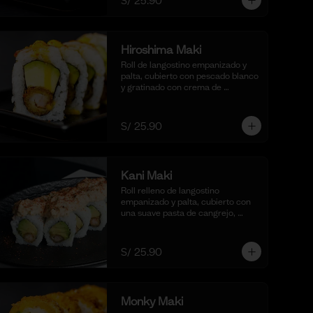
S/ 25.90
salsa shoyu. (10 cortes).
Hiroshima Maki
Roll de langostino empanizado y 
palta, cubierto con pescado blanco 
y gratinado con crema de 
mantequilla y parmesano, realzado 
con gotas de limón. Acompañado 
de nuestra salsa shoyu. (10 cortes).
S/ 25.90
Kani Maki
Roll relleno de langostino 
empanizado y palta, cubierto con 
una suave pasta de cangrejo, 
mayonesa cremosa, aceite de 
ajonjolí y shichimi togarashi. 
Acompañado de nuestra shoyu. (10 
S/ 25.90
cortes).
Monky Maki