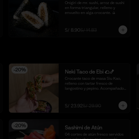
Onigiri de mr. sushi, arroz de sushi 
en forma triangular, relleno y 
envuelto en alga crocante. 🍙
S/ 8.90
S/ 14.83
-
20
%
Neki Taco de Ebi 🌮🍤
Crocante taco de masa Siu Kao, 
relleno con tartar fresco de 
langostino y pepino. Acompañado 
con nuestra salsa original de la 
casa y toques de aceite de ajonjolí. 
🌮🍤 (4 piezas)
S/ 23.92
S/ 29.90
-
20
%
Sashimi de Atún
04 cortes de atún fresco servidos 