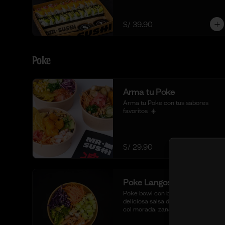
S/ 39.90
Poke
Arma tu Poke
Arma tu Poke con tus sabores 
favoritos  ☀️
S/ 29.90
Poke Langostino Cocido
Poke bowl con base de arroz sushi, 
deliciosa salsa de ostión especial, 
col morada, zanahoria, pepino, 
cubos de palta y cortes de 