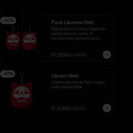
-
40
%
Pack Llaveros Neki
Elige tu Neki favorito y regala un 
detalle lleno de cariño. El 
complemento perfecto para 
sorprender y enamorar en este 
mes del amor. 🍣✨

*Foto Referencial
S/ 29.90
S/ 49.90
-
47
%
Llavero Neki
Llavero peluche de Neki, tu gato 
sushi favorito 🐱🍣
S/ 15.90
S/ 29.90