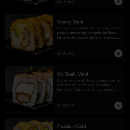
S/ 25.90
(10 cortes)
Monky Maki
Roll sin nori, relleno de cremoso queso, 
palta y tuna crispy, envuelto en finas 
láminas de plátano dulce, empanizado 
al panko y frito para un bocado dulce y 
crujiente. Acompañado de salsa de 
maracuyá y quinua crocante. (10 
S/ 25.90
cortes).
Mr. Sushi Maki
Roll relleno de ebi furai y queso crema, 
cubierto de trucha y salsa ostión 
flameada. Coronado de togarashi y 
negi. Acompañado de nuestra shoyu. 
(10 cortes).
S/ 25.90
Passion Maki