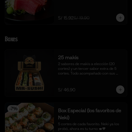
S/ 15.92
S/ 19.90
Boxes
25 makis
2 sabores de makis a elección (20 
cortes) y un tercer sabor extra de 5 
cortes. Todo acompañado con sus 
salsas aparte respectivas.
S/ 46.90
-
7
%
Box Especial (los favoritos de
Neki)
5 cortes de cada favorito. Neki ya los 
probó, ahora es tu turno 🍣🧡