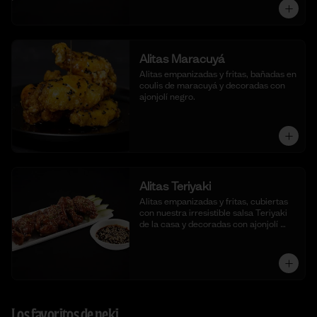
Alitas Maracuyá
Alitas empanizadas y fritas, bañadas en 
coulis de maracuyá y decoradas con 
ajonjolí negro.
Alitas Teriyaki
Alitas empanizadas y fritas, cubiertas 
con nuestra irresistible salsa Teriyaki 
de la casa y decoradas con ajonjolí 
blanco.
Los favoritos de neki