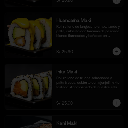
S/ 25.90
Huancaína Maki
Roll relleno de langostino empanizado y 
palta, cubierto con láminas de pescado 
blanco flameadas y bañadas en 
nuestra salsa huancaína casera, 
espolvoreado con shichimi togarashi.
(10 cortes)
S/ 25.90
Inka Maki
Roll relleno de trucha salmonada y 
palta fresca, cubierto con ajonjolí mixto 
tostado. Acompañado de nuestra salsa 
shoyu. (10 cortes).
S/ 25.90
Kani Maki