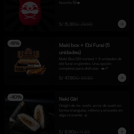
favorito 🐱🍣
S/ 15.90
S/ 29.90
-
16
%
Maki box + Ebi Furai (5
unidades)
Maki Box (20 cortes) + 5 unidades de 
ebi furai crujientes. Una opción 
completa para disfrutar.  🍣🍤
S/ 47.90
S/ 56.80
-
40
%
Neki Giri
Onigiri de mr. sushi, arroz de sushi en 
forma triangular, relleno y envuelto en 
alga crocante. 🍙
S/ 8.90
S/ 14.83