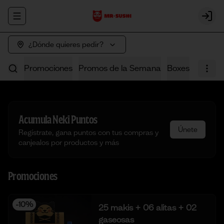
Abrir menu de navegación
Login
¿Dónde quieres pedir?
Promociones
Promos de la Semana
Boxes
Poke
Acumula
Neki Puntos
Únete
Regístrate, gana puntos con tus compras y
canjealos por productos y más
Promociones
-
10
%
25 makis + 06 alitas + 02
gaseosas