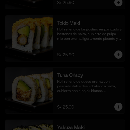
S/ 25.90
Tokio Maki
Roll relleno de langostino empanizado y 
bastones de palta, cubierto de pulpa 
mix con crema ligeramente picante y 
flameada. Acompañado de nuestra 
salsa shoyu. (10 cortes).
S/ 25.90
Tuna Crispy
Roll relleno de queso crema con 
pescado dulce deshidratado y palta, 
cubierto con ajonjolí blanco. 
Acompañado de nuestra salsa taré. (10 
cortes).
S/ 25.90
Yakuza Maki