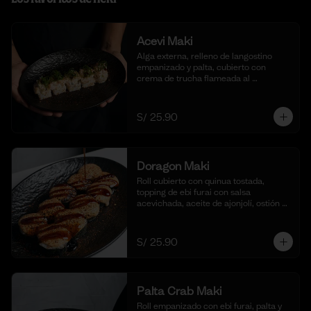
Acevi Maki
Alga externa, relleno de langostino 
empanizado y palta, cubierto con 
crema de trucha flameada al 
momento, togarashi y salsa taré. (10 
cortes)
S/ 25.90
Doragon Maki
Roll cubierto con quinua tostada, 
topping de ebi furai con salsa 
acevichada, aceite de ajonjolí, ostión y 
togarashi. (10 cortes)
S/ 25.90
Palta Crab Maki
Roll empanizado con ebi furai, palta y 