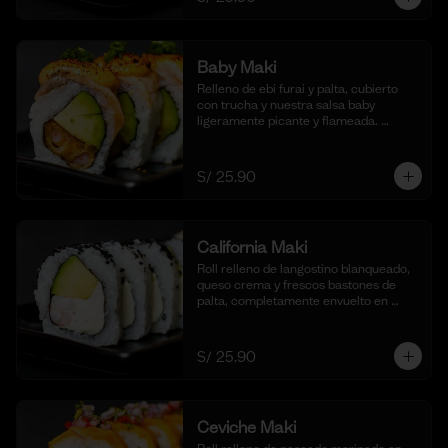
Baby Maki
Relleno de ebi furai y palta, cubierto 
con trucha y nuestra salsa baby 
ligeramente picante y flameada. 
acompañado de taré de la casa, 10 
cortes.
S/ 25.90
California Maki
Roll relleno de langostino blanqueado, 
queso crema y frescos bastones de 
palta, completamente envuelto en 
ajonjolí negro para una textura 
crujiente. Acompañado de nuestra 
salsa shoyu. (10 cortes).
S/ 25.90
Ceviche Maki