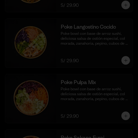
S/ 29.90
Poke Langostino Cocido
Poke bowl con base de arroz sushi, 
deliciosa salsa de ostión especial, col 
morada, zanahoria, pepino, cubos de 
palta y cortes de langostinos 
blanqueados.
S/ 29.90
Poke Pulpa Mix
Poke bowl con base de arroz sushi, 
deliciosa salsa de ostión especial, col 
morada, zanahoria, pepino, cubos de 
palta y crema de cangrejo con 
mayonesa y aceite de sesamo.
S/ 29.90
Poke Sakana Furai