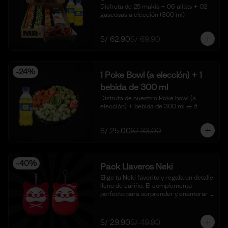
Disfruta de 25 makis + 06 alitas + 02 
gaseosas a elección (300 ml)
S/ 62.90
S/ 69.90
-
24
%
1 Poke Bowl (a elección) + 1
bebida de 300 ml
Disfruta de nuesttro Poke bowl (a 
elección) + bebida de 300 ml 🥗🥤
S/ 25.00
S/ 33.00
-
40
%
Pack Llaveros Neki
Elige tu Neki favorito y regala un detalle 
lleno de cariño. El complemento 
perfecto para sorprender y enamorar 
en este mes del amor. 🍣✨

*Foto Referencial
S/ 29.90
S/ 49.90