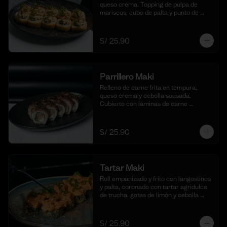
queso crema. Topping de pulpa de 
mariscos, cubo de palta y punto de 
sriracha. (10 cortes)
S/ 25.90
Parrillero Maki
Relleno de carne frita en tempura, 
queso crema y cebolla soasada. 
Cubierto con láminas de carne 
flameada en chimichurri y cebolla 
china fresca. (10 cortes)
S/ 25.90
Tartar Maki
Roll empanizado y frito con langostinos 
y palta, coronado con tartar agridulce 
de trucha, gotas de limón y cebolla 
china fresca. (10 cortes)
S/ 25.90