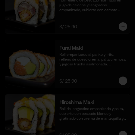
Roll relleno de pescado marinado en 
jugo de ceviche y langostino 
empanizado, cubierto con camote 
glaseado y bañado en nuestra salsa de 
ceviche. (10 cortes).
S/ 25.90
Furai Maki
Roll empanizado al panko y frito, 
relleno de queso crema, palta cremosa 
y jugosa trucha asalmonada. 
Acompañado de nuestra salsa taré. (10 
cortes)
S/ 25.90
Hiroshima Maki
Roll de langostino empanizado y palta, 
cubierto con pescado blanco y 
gratinado con crema de mantequilla y 
parmesano, realzado con gotas de 
limón. Acompañado de nuestra salsa 
shoyu. (10 cortes).