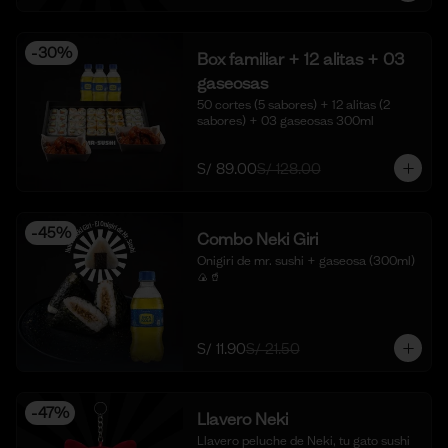
-
30
%
Box familiar + 12 alitas + 03
gaseosas
50 cortes (5 sabores) + 12 alitas (2 
sabores) + 03 gaseosas 300ml
S/ 89.00
S/ 128.00
-
45
%
Combo Neki Giri
Onigiri de mr. sushi + gaseosa (300ml) 
🍙🥤
S/ 11.90
S/ 21.50
-
47
%
Llavero Neki
Llavero peluche de Neki, tu gato sushi 