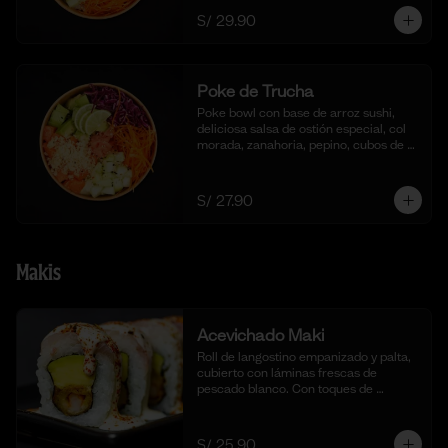
S/ 29.90
Poke de Trucha
Poke bowl con base de arroz sushi, 
deliciosa salsa de ostión especial, col 
morada, zanahoria, pepino, cubos de 
palta y dados de trucha fresca.
S/ 27.90
Makis
Acevichado Maki
Roll de langostino empanizado y palta, 
cubierto con láminas frescas de 
pescado blanco. Con toques de 
shichimi togarashi para un toque 
picante. Acompañado de nuestra salsa 
acevichada. (10 cortes).
S/ 25.90