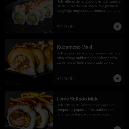
Roll relleno de langostino empanizado y 
palta, cubierto con una suave pasta de 
cangrejo, mayonesa cremosa, aceite 
de ajonjolí y shichimi togarashi. 
Acompañado de nuestra shoyu. (10 
cortes).
S/ 25.90
Kudamono Maki
Roll sin nori, relleno con queso crema y 
tuna crispy, cubierto con plátano frito, 
caramelo simple y coronado con 
pecanas. Acompañado de coulis, (10 
cortes).
S/ 25.90
Lomo Saltado Maki
Roll relleno de bastones de carne en 
tempura y papas al hilo, cubierto de 
láminas de lomo y coronado con 
salteado de cebolla, tomate y culantro 
en reducción de salsa de lomo. 
Acompañado de nuestra salsa shoyu. 