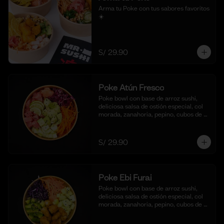
Arma tu Poke con tus sabores favoritos  
☀️
S/ 29.90
Poke Atún Fresco
Poke bowl con base de arroz sushi, 
deliciosa salsa de ostión especial, col 
morada, zanahoria, pepino, cubos de 
palta y dados de Atún fresco.
S/ 29.90
Poke Ebi Furai
Poke bowl con base de arroz sushi, 
deliciosa salsa de ostión especial, col 
morada, zanahoria, pepino, cubos de 
palta,  langostinos empanizados y frito 
al panko.