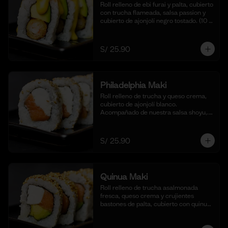
Roll relleno de ebi furai y palta, cubierto 
con trucha flameada, salsa passion y 
cubierto de ajonjolí negro tostado. (10 
cortes).
S/ 25.90
Philadelphia Maki
Roll relleno de trucha y queso crema, 
cubierto de ajonjolí blanco. 
Acompañado de nuestra salsa shoyu,. 
(10 cortes).
S/ 25.90
Quinua Maki
Roll relleno de trucha asalmonada 
fresca, queso crema y crujientes 
bastones de palta, cubierto con quinua 
crocante. Acompañado de nuestra 
salsa taré. (10 cortes).