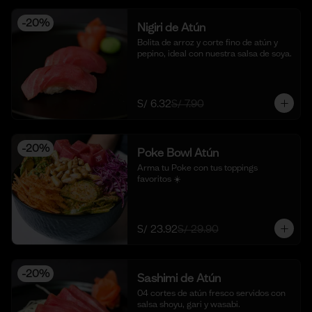
-
20
%
Nigiri de Atún
Bolita de arroz y corte fino de atún y 
pepino, ideal con nuestra salsa de soya.
S/ 6.32
S/ 7.90
-
20
%
Poke Bowl Atún
Arma tu Poke con tus toppings 
favoritos ☀️
S/ 23.92
S/ 29.90
-
20
%
Sashimi de Atún
04 cortes de atún fresco servidos con 
salsa shoyu, gari y wasabi.