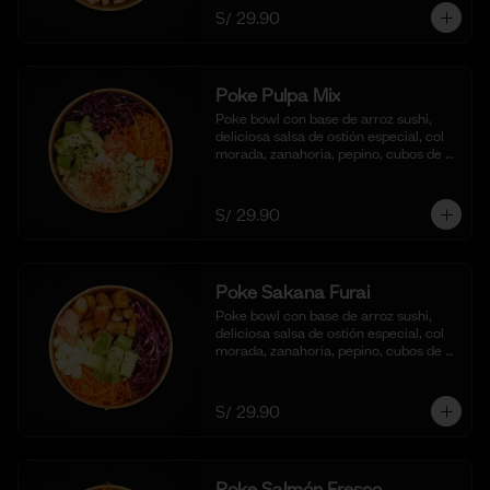
S/ 29.90
Poke Pulpa Mix
Poke bowl con base de arroz sushi, 
deliciosa salsa de ostión especial, col 
morada, zanahoria, pepino, cubos de 
palta y crema de cangrejo con 
mayonesa y aceite de sesamo.
S/ 29.90
Poke Sakana Furai
Poke bowl con base de arroz sushi, 
deliciosa salsa de ostión especial, col 
morada, zanahoria, pepino, cubos de 
palta y bastones de pescado frito al 
panko.
S/ 29.90
Poke Salmón Fresco