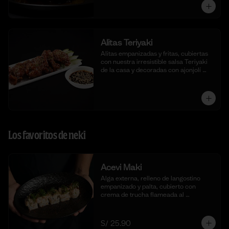
Alitas Teriyaki
Alitas empanizadas y fritas, cubiertas 
con nuestra irresistible salsa Teriyaki 
de la casa y decoradas con ajonjolí 
blanco.
Los favoritos de neki
Acevi Maki
Alga externa, relleno de langostino 
empanizado y palta, cubierto con 
crema de trucha flameada al 
momento, togarashi y salsa taré. (10 
cortes)
S/ 25.90