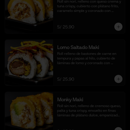
Roll sin nori, relleno con queso crema y 
tuna crispy, cubierto con plátano frito, 
caramelo simple y coronado con 
pecanas. Acompañado de coulis, (10 
cortes).
S/ 25.90
Lomo Saltado Maki
Roll relleno de bastones de carne en 
tempura y papas al hilo, cubierto de 
láminas de lomo y coronado con 
salteado de cebolla, tomate y culantro 
en reducción de salsa de lomo. 
Acompañado de nuestra salsa shoyu. 
S/ 25.90
(10 cortes)
Monky Maki
Roll sin nori, relleno de cremoso queso, 
palta y tuna crispy, envuelto en finas 
láminas de plátano dulce, empanizado 
al panko y frito para un bocado dulce y 
crujiente. Acompañado de salsa de 
maracuyá y quinua crocante. (10 