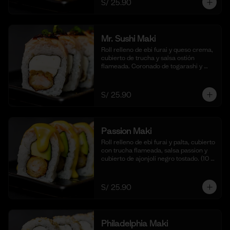
S/ 25.90
cortes).
Mr. Sushi Maki
Roll relleno de ebi furai y queso crema, 
cubierto de trucha y salsa ostión 
flameada. Coronado de togarashi y 
negi. Acompañado de nuestra shoyu. 
(10 cortes).
S/ 25.90
Passion Maki
Roll relleno de ebi furai y palta, cubierto 
con trucha flameada, salsa passion y 
cubierto de ajonjolí negro tostado. (10 
cortes).
S/ 25.90
Philadelphia Maki