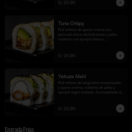
S/ 25.90
Tuna Crispy
Roll relleno de queso crema con 
pescado dulce deshidratado y palta, 
cubierto con ajonjolí blanco. 
Acompañado de nuestra salsa taré. (10 
cortes).
S/ 25.90
Yakuza Maki
Roll relleno de langostino empanizado  
y queso crema, cubierto de palta y 
ajonjolí negro tostado. Acompañado de 
nuestra salsa taré. (10 cortes).
S/ 25.90
Entrada Frías