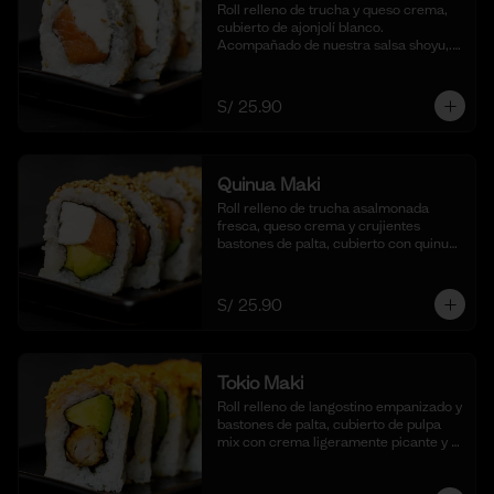
Roll relleno de trucha y queso crema, 
cubierto de ajonjolí blanco. 
Acompañado de nuestra salsa shoyu,. 
(10 cortes).
S/ 25.90
Quinua Maki
Roll relleno de trucha asalmonada 
fresca, queso crema y crujientes 
bastones de palta, cubierto con quinua 
crocante. Acompañado de nuestra 
salsa taré. (10 cortes).
S/ 25.90
Tokio Maki
Roll relleno de langostino empanizado y 
bastones de palta, cubierto de pulpa 
mix con crema ligeramente picante y 
flameada. Acompañado de nuestra 
salsa shoyu. (10 cortes).