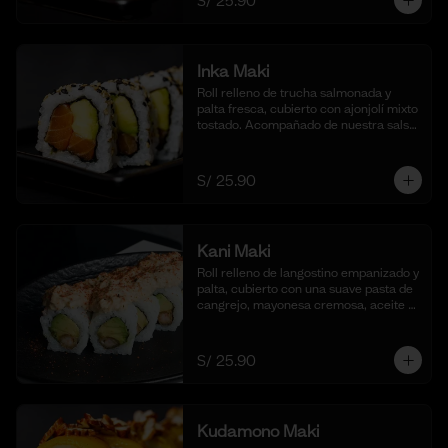
S/ 25.90
Inka Maki
Roll relleno de trucha salmonada y 
palta fresca, cubierto con ajonjolí mixto 
tostado. Acompañado de nuestra salsa 
shoyu. (10 cortes).
S/ 25.90
Kani Maki
Roll relleno de langostino empanizado y 
palta, cubierto con una suave pasta de 
cangrejo, mayonesa cremosa, aceite 
de ajonjolí y shichimi togarashi. 
Acompañado de nuestra shoyu. (10 
cortes).
S/ 25.90
Kudamono Maki