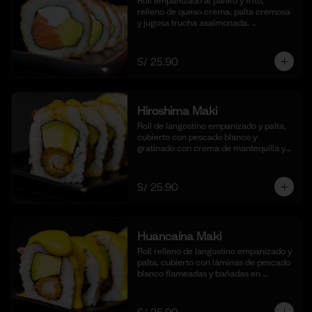
Roll empanizado al panko y frito, 
relleno de queso crema, palta cremosa 
y jugosa trucha asalmonada. 
Acompañado de nuestra salsa taré. (10 
cortes)
S/ 25.90
Hiroshima Maki
Roll de langostino empanizado y palta, 
cubierto con pescado blanco y 
gratinado con crema de mantequilla y 
parmesano, realzado con gotas de 
limón. Acompañado de nuestra salsa 
shoyu. (10 cortes).
S/ 25.90
Huancaína Maki
Roll relleno de langostino empanizado y 
palta, cubierto con láminas de pescado 
blanco flameadas y bañadas en 
nuestra salsa huancaína casera, 
espolvoreado con shichimi togarashi.
(10 cortes)