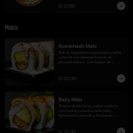
S/ 27.90
Makis
Acevichado Maki
Roll de langostino empanizado y palta, 
cubierto con láminas frescas de 
pescado blanco. Con toques de 
shichimi togarashi para un toque 
picante. Acompañado de nuestra salsa 
acevichada. (10 cortes).
S/ 20.90
Baby Maki
Relleno de ebi furai y palta, cubierto 
con trucha y nuestra salsa baby 
ligeramente picante y flameada. 
acompañado de taré de la casa, 10 
cortes.
S/ 25.90