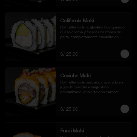
California Maki
Roll relleno de langostino blanqueado, 
queso crema y frescos bastones de 
palta, completamente envuelto en 
ajonjolí negro para una textura 
crujiente. Acompañado de nuestra 
salsa shoyu. (10 cortes).
S/ 25.90
Ceviche Maki
Roll relleno de pescado marinado en 
jugo de ceviche y langostino 
empanizado, cubierto con camote 
glaseado y bañado en nuestra salsa de 
ceviche. (10 cortes).
S/ 25.90
Furai Maki