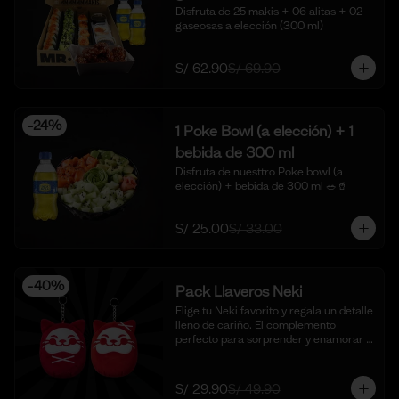
Disfruta de 25 makis + 06 alitas + 02 
gaseosas a elección (300 ml)
S/ 62.90
S/ 69.90
-
24
%
1 Poke Bowl (a elección) + 1
bebida de 300 ml
Disfruta de nuesttro Poke bowl (a 
elección) + bebida de 300 ml 🥗🥤
S/ 25.00
S/ 33.00
-
40
%
Pack Llaveros Neki
Elige tu Neki favorito y regala un detalle 
lleno de cariño. El complemento 
perfecto para sorprender y enamorar 
en este mes del amor. 🍣✨

*Foto Referencial
S/ 29.90
S/ 49.90