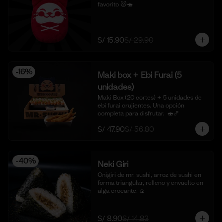
favorito 🐱🍣
S/ 15.90
S/ 29.90
-
16
%
Maki box + Ebi Furai (5
unidades)
Maki Box (20 cortes) + 5 unidades de 
ebi furai crujientes. Una opción 
completa para disfrutar.  🍣🍤
S/ 47.90
S/ 56.80
-
40
%
Neki Giri
Onigiri de mr. sushi, arroz de sushi en 
forma triangular, relleno y envuelto en 
alga crocante. 🍙
S/ 8.90
S/ 14.83