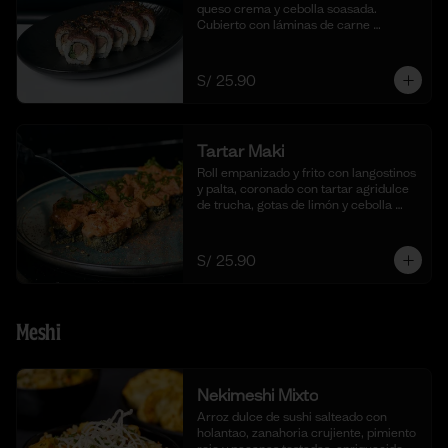
queso crema y cebolla soasada. 
Cubierto con láminas de carne 
flameada en chimichurri y cebolla 
china fresca. (10 cortes)
S/ 25.90
Tartar Maki
Roll empanizado y frito con langostinos 
y palta, coronado con tartar agridulce 
de trucha, gotas de limón y cebolla 
china fresca. (10 cortes)
S/ 25.90
Meshi
Nekimeshi Mixto
Arroz dulce de sushi salteado con 
holantao, zanahoria crujiente, pimiento 