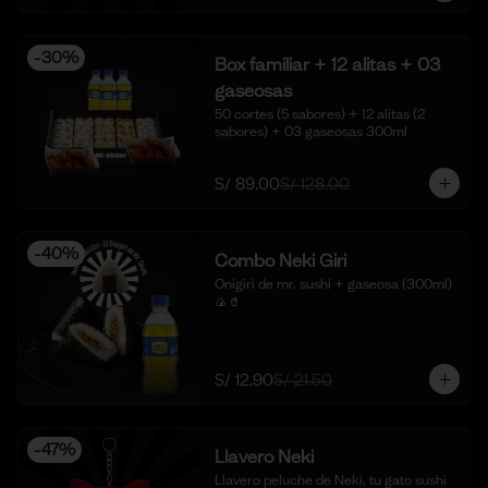
-
30
%
Box familiar + 12 alitas + 03
gaseosas
50 cortes (5 sabores) + 12 alitas (2 
sabores) + 03 gaseosas 300ml
S/ 89.00
S/ 128.00
-
40
%
Combo Neki Giri
Onigiri de mr. sushi + gaseosa (300ml) 
🍙🥤
S/ 12.90
S/ 21.50
-
47
%
Llavero Neki
Llavero peluche de Neki, tu gato sushi 