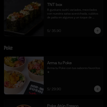
TNT box
8 gunkans sushi variados, mezclados 
con nuestra salsa acevichada, cubitos 
de palta en algunos y un toque de 
togarashi.
S/ 35.90
Poke
Arma tu Poke
Arma tu Poke con tus sabores favoritos  
☀️
S/ 29.90
Poke Atún Fresco