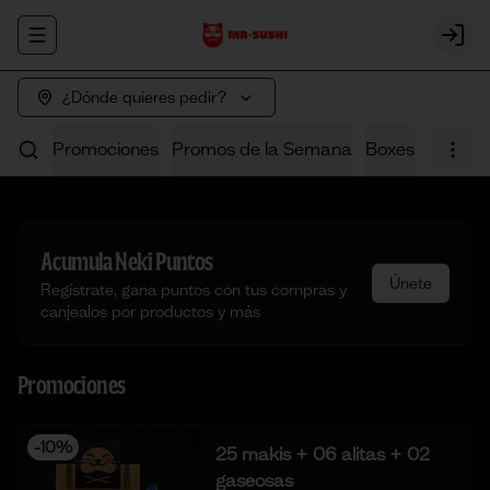
Abrir menu de navegación
Login
¿Dónde quieres pedir?
Promociones
Promos de la Semana
Boxes
Poke
Acumula
Neki Puntos
Únete
Regístrate, gana puntos con tus compras y
canjealos por productos y más
Promociones
-
10
%
25 makis + 06 alitas + 02
gaseosas