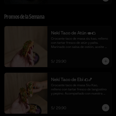
Promos de la Semana
Neki Taco de Atún 🍣🌮
Crocante taco de masa siu kao, relleno 
con tartar fresco de atún y palta. 
Marinado con salsa de ostión, aceite de 
sésamo, cebolla china fresca y un 
toque de limón. 🍣🌮 (4 piezas)
S/ 29.90
Neki Taco de Ebi 🌮🍤
Crocante taco de masa Siu Kao, 
relleno con tartar fresco de langostino 
y pepino. Acompañado con nuestra 
salsa original de la casa y toques de 
aceite de ajonjolí. 🌮🍤 (4 piezas)
S/ 29.90