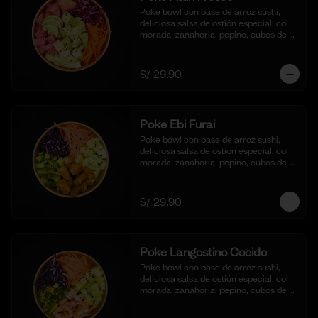
Poke bowl con base de arroz sushi, 
deliciosa salsa de ostión especial, col 
morada, zanahoria, pepino, cubos de 
palta y dados de Atún fresco.
S/ 29.90
Poke Ebi Furai
Poke bowl con base de arroz sushi, 
deliciosa salsa de ostión especial, col 
morada, zanahoria, pepino, cubos de 
palta,  langostinos empanizados y frito 
al panko.
S/ 29.90
Poke Langostino Cocido
Poke bowl con base de arroz sushi, 
deliciosa salsa de ostión especial, col 
morada, zanahoria, pepino, cubos de 
palta y cortes de langostinos 
blanqueados.