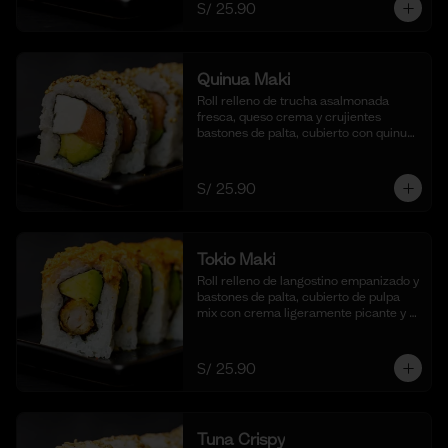
S/ 25.90
Quinua Maki
Roll relleno de trucha asalmonada 
fresca, queso crema y crujientes 
bastones de palta, cubierto con quinua 
crocante. Acompañado de nuestra 
salsa taré. (10 cortes).
S/ 25.90
Tokio Maki
Roll relleno de langostino empanizado y 
bastones de palta, cubierto de pulpa 
mix con crema ligeramente picante y 
flameada. Acompañado de nuestra 
salsa shoyu. (10 cortes).
S/ 25.90
Tuna Crispy