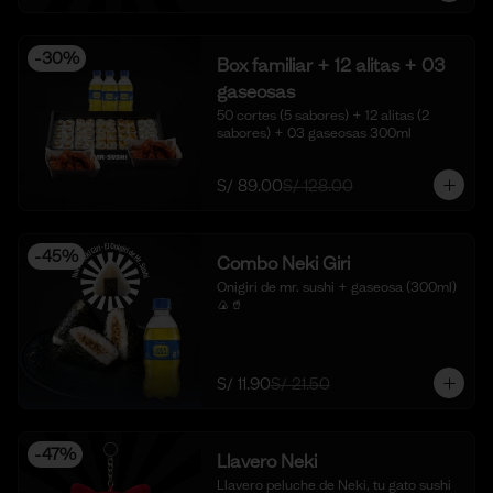
-
30
%
Box familiar + 12 alitas + 03
gaseosas
50 cortes (5 sabores) + 12 alitas (2 
sabores) + 03 gaseosas 300ml
S/ 89.00
S/ 128.00
-
45
%
Combo Neki Giri
Onigiri de mr. sushi + gaseosa (300ml) 
🍙🥤
S/ 11.90
S/ 21.50
-
47
%
Llavero Neki
Llavero peluche de Neki, tu gato sushi 