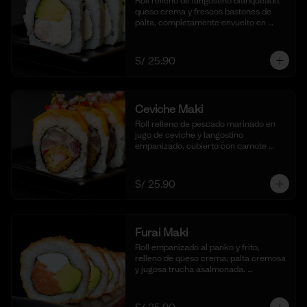
Roll relleno de langostino blanqueado, 
queso crema y frescos bastones de 
palta, completamente envuelto en 
ajonjolí negro para una textura 
crujiente. Acompañado de nuestra 
salsa shoyu. (10 cortes).
S/ 25.90
Ceviche Maki
Roll relleno de pescado marinado en 
jugo de ceviche y langostino 
empanizado, cubierto con camote 
glaseado y bañado en nuestra salsa de 
ceviche. (10 cortes).
S/ 25.90
Furai Maki
Roll empanizado al panko y frito, 
relleno de queso crema, palta cremosa 
y jugosa trucha asalmonada. 
Acompañado de nuestra salsa taré. (10 
cortes)