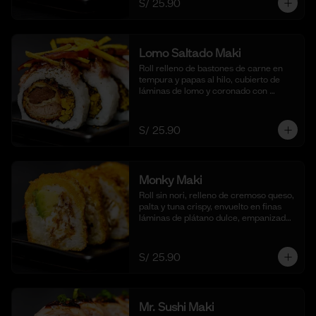
S/ 25.90
Lomo Saltado Maki
Roll relleno de bastones de carne en 
tempura y papas al hilo, cubierto de 
láminas de lomo y coronado con 
salteado de cebolla, tomate y culantro 
en reducción de salsa de lomo. 
Acompañado de nuestra salsa shoyu. 
S/ 25.90
(10 cortes)
Monky Maki
Roll sin nori, relleno de cremoso queso, 
palta y tuna crispy, envuelto en finas 
láminas de plátano dulce, empanizado 
al panko y frito para un bocado dulce y 
crujiente. Acompañado de salsa de 
maracuyá y quinua crocante. (10 
S/ 25.90
cortes).
Mr. Sushi Maki