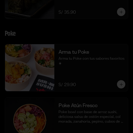
togarashi.
S/ 35.90
Poke
Arma tu Poke
Arma tu Poke con tus sabores favoritos  
☀️
S/ 29.90
Poke Atún Fresco
Poke bowl con base de arroz sushi, 
deliciosa salsa de ostión especial, col 
morada, zanahoria, pepino, cubos de 
palta y dados de Atún fresco.