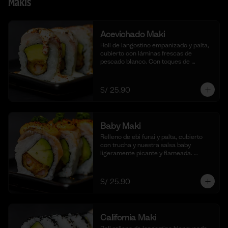
Makis
Acevichado Maki
Roll de langostino empanizado y palta, 
cubierto con láminas frescas de 
pescado blanco. Con toques de 
shichimi togarashi para un toque 
picante. Acompañado de nuestra salsa 
acevichada. (10 cortes).
S/ 25.90
Baby Maki
Relleno de ebi furai y palta, cubierto 
con trucha y nuestra salsa baby 
ligeramente picante y flameada. 
acompañado de taré de la casa, 10 
cortes.
S/ 25.90
California Maki