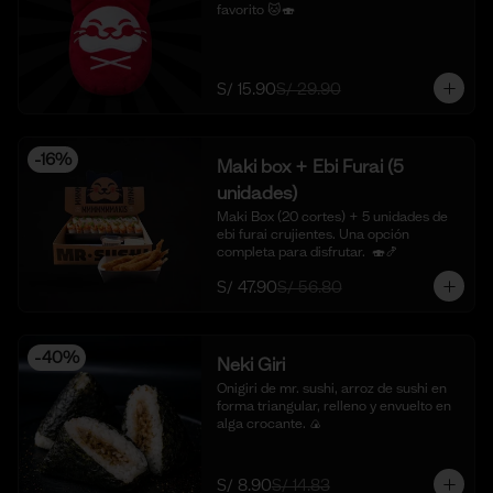
favorito 🐱🍣
S/ 15.90
S/ 29.90
-
16
%
Maki box + Ebi Furai (5
unidades)
Maki Box (20 cortes) + 5 unidades de 
ebi furai crujientes. Una opción 
completa para disfrutar.  🍣🍤
S/ 47.90
S/ 56.80
-
40
%
Neki Giri
Onigiri de mr. sushi, arroz de sushi en 
forma triangular, relleno y envuelto en 
alga crocante. 🍙
S/ 8.90
S/ 14.83