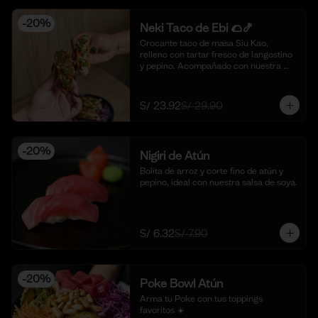
-
20
%
Neki Taco de Ebi 🌮🍤
Crocante taco de masa Siu Kao, 
relleno con tartar fresco de langostino 
y pepino. Acompañado con nuestra 
salsa original de la casa y toques de 
aceite de ajonjolí. 🌮🍤 (4 piezas)
S/ 23.92
S/ 29.90
-
20
%
Nigiri de Atún
Bolita de arroz y corte fino de atún y 
pepino, ideal con nuestra salsa de soya.
S/ 6.32
S/ 7.90
-
20
%
Poke Bowl Atún
Arma tu Poke con tus toppings 
favoritos ☀️