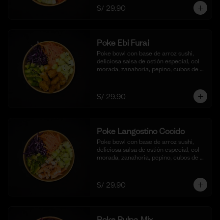
S/ 29.90
Poke Ebi Furai
Poke bowl con base de arroz sushi, 
deliciosa salsa de ostión especial, col 
morada, zanahoria, pepino, cubos de 
palta,  langostinos empanizados y frito 
al panko.
S/ 29.90
Poke Langostino Cocido
Poke bowl con base de arroz sushi, 
deliciosa salsa de ostión especial, col 
morada, zanahoria, pepino, cubos de 
palta y cortes de langostinos 
blanqueados.
S/ 29.90
Poke Pulpa Mix