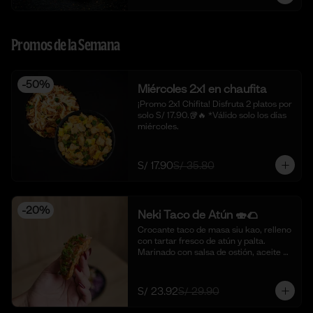
Promos de la Semana
-
50
%
Miércoles 2x1 en chaufita
¡Promo 2x1 Chifita! Disfruta 2 platos por 
solo S/ 17.90.🥡🔥 *Válido solo los días 
miércoles.
S/ 17.90
S/ 35.80
-
20
%
Neki Taco de Atún 🍣🌮
Crocante taco de masa siu kao, relleno 
con tartar fresco de atún y palta. 
Marinado con salsa de ostión, aceite de 
sésamo, cebolla china fresca y un 
toque de limón. 🍣🌮 (4 piezas)
S/ 23.92
S/ 29.90