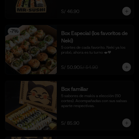
S/ 46.90
-
7
%
Box Especial (los favoritos de
Neki)
5 cortes de cada favorito. Neki ya los 
probó, ahora es tu turno 🍣🧡
S/ 50.90
S/ 54.90
Box familiar
5 sabores de makis a elección (50 
cortes). Acompañadas con sus salsas 
aparte respectivas.
S/ 85.90