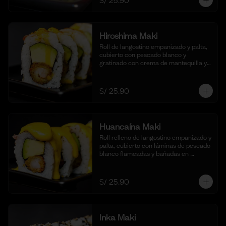
S/ 25.90
Hiroshima Maki
Roll de langostino empanizado y palta, 
cubierto con pescado blanco y 
gratinado con crema de mantequilla y 
parmesano, realzado con gotas de 
limón. Acompañado de nuestra salsa 
shoyu. (10 cortes).
S/ 25.90
Huancaína Maki
Roll relleno de langostino empanizado y 
palta, cubierto con láminas de pescado 
blanco flameadas y bañadas en 
nuestra salsa huancaína casera, 
espolvoreado con shichimi togarashi.
(10 cortes)
S/ 25.90
Inka Maki