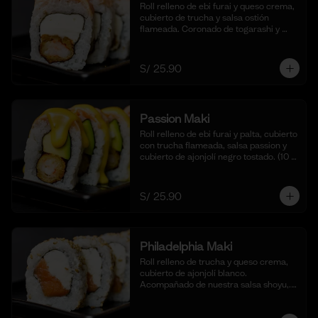
Roll relleno de ebi furai y queso crema, 
cubierto de trucha y salsa ostión 
flameada. Coronado de togarashi y 
negi. Acompañado de nuestra shoyu. 
(10 cortes).
S/ 25.90
Passion Maki
Roll relleno de ebi furai y palta, cubierto 
con trucha flameada, salsa passion y 
cubierto de ajonjolí negro tostado. (10 
cortes).
S/ 25.90
Philadelphia Maki
Roll relleno de trucha y queso crema, 
cubierto de ajonjolí blanco. 
Acompañado de nuestra salsa shoyu,. 
(10 cortes).