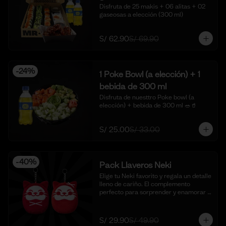
Disfruta de 25 makis + 06 alitas + 02 
gaseosas a elección (300 ml)
S/ 62.90
S/ 69.90
-
24
%
1 Poke Bowl (a elección) + 1
bebida de 300 ml
Disfruta de nuesttro Poke bowl (a 
elección) + bebida de 300 ml 🥗🥤
S/ 25.00
S/ 33.00
-
40
%
Pack Llaveros Neki
Elige tu Neki favorito y regala un detalle 
lleno de cariño. El complemento 
perfecto para sorprender y enamorar 
en este mes del amor. 🍣✨

*Foto Referencial
S/ 29.90
S/ 49.90