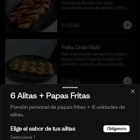
topping de ebi furai con salsa 
acevichada, aceite de ajonjolí, ostión y 
togarashi. (10 cortes)
S/ 25.90
Palta Crab Maki
Roll empanizado con ebi furai, palta y 
queso crema. Topping de pulpa de 
mariscos, cubo de palta y punto de 
sriracha. (10 cortes)
S/ 25.90
6 Alitas + Papas Fritas
Parrillero Maki
Porción personal de papas fritas + 6 unidades de
Relleno de carne frita en tempura, 
alitas.
queso crema y cebolla soasada. 
Cubierto con láminas de carne 
flameada en chimichurri y cebolla 
Elige el sabor de tus alitas
Obligatorio
china fresca. (10 cortes)
Seleccione 1
S/ 25.90