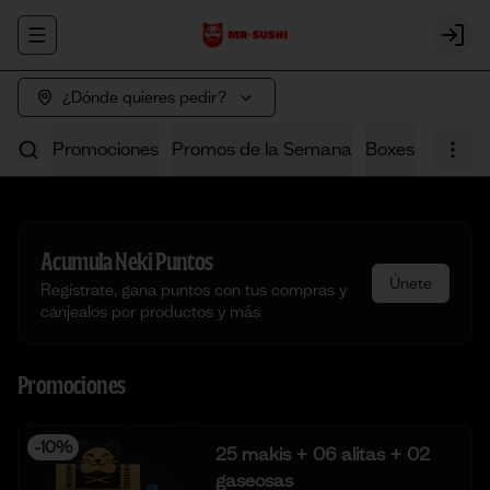
Abrir menu de navegación
Login
¿Dónde quieres pedir?
Promociones
Promos de la Semana
Boxes
Poke
Acumula
Neki Puntos
Únete
Regístrate, gana puntos con tus compras y
canjealos por productos y más
Promociones
-
10
%
25 makis + 06 alitas + 02
gaseosas