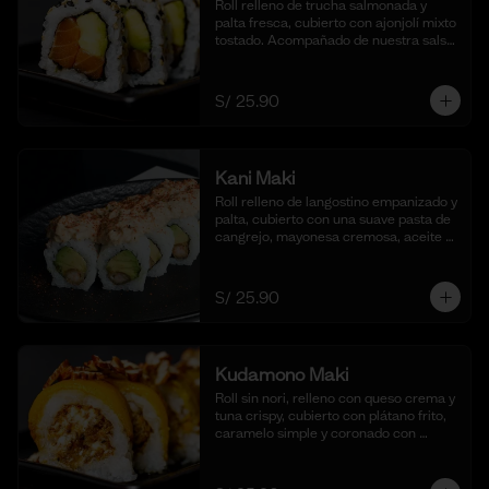
Roll relleno de trucha salmonada y 
palta fresca, cubierto con ajonjolí mixto 
tostado. Acompañado de nuestra salsa 
shoyu. (10 cortes).
S/ 25.90
Kani Maki
Roll relleno de langostino empanizado y 
palta, cubierto con una suave pasta de 
cangrejo, mayonesa cremosa, aceite 
de ajonjolí y shichimi togarashi. 
Acompañado de nuestra shoyu. (10 
cortes).
S/ 25.90
Kudamono Maki
Roll sin nori, relleno con queso crema y 
tuna crispy, cubierto con plátano frito, 
caramelo simple y coronado con 
pecanas. Acompañado de coulis, (10 
cortes).