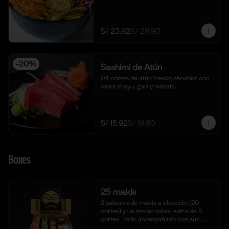
S/ 23.92
S/ 29.90
-
20
%
Sashimi de Atún
04 cortes de atún fresco servidos con 
salsa shoyu, gari y wasabi.
S/ 15.92
S/ 19.90
Boxes
25 makis
2 sabores de makis a elección (20 
cortes) y un tercer sabor extra de 5 
cortes. Todo acompañado con sus 
salsas aparte respectivas.