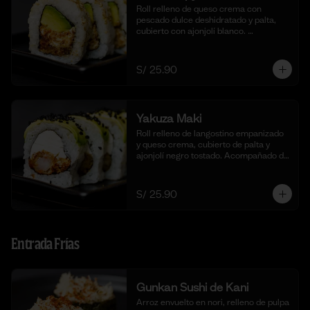
Roll relleno de queso crema con 
pescado dulce deshidratado y palta, 
cubierto con ajonjolí blanco. 
Acompañado de nuestra salsa taré. (10 
cortes).
S/ 25.90
Yakuza Maki
Roll relleno de langostino empanizado  
y queso crema, cubierto de palta y 
ajonjolí negro tostado. Acompañado de 
nuestra salsa taré. (10 cortes).
S/ 25.90
Entrada Frías
Gunkan Sushi de Kani
Arroz envuelto en nori, relleno de pulpa 