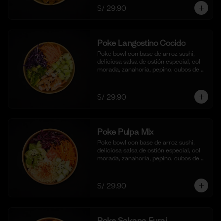
S/ 29.90
Poke Langostino Cocido
Poke bowl con base de arroz sushi, 
deliciosa salsa de ostión especial, col 
morada, zanahoria, pepino, cubos de 
palta y cortes de langostinos 
blanqueados.
S/ 29.90
Poke Pulpa Mix
Poke bowl con base de arroz sushi, 
deliciosa salsa de ostión especial, col 
morada, zanahoria, pepino, cubos de 
palta y crema de cangrejo con 
mayonesa y aceite de sesamo.
S/ 29.90
Poke Sakana Furai