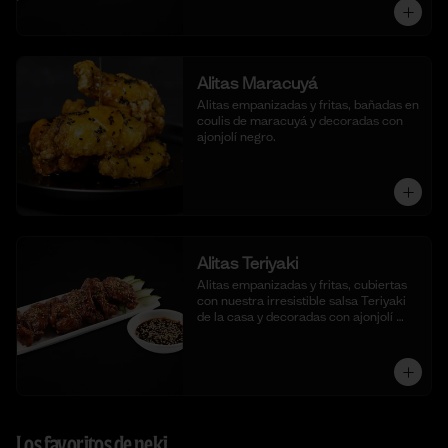
Alitas Maracuyá
Alitas empanizadas y fritas, bañadas en 
coulis de maracuyá y decoradas con 
ajonjolí negro.
Alitas Teriyaki
Alitas empanizadas y fritas, cubiertas 
con nuestra irresistible salsa Teriyaki 
de la casa y decoradas con ajonjolí 
blanco.
Los favoritos de neki