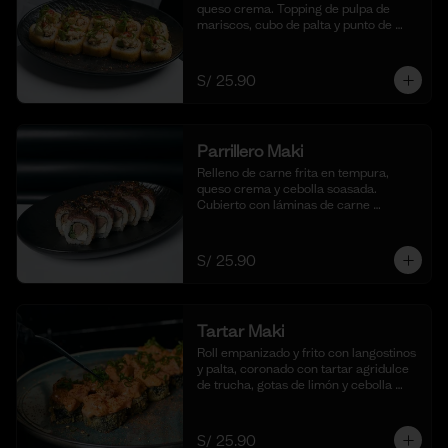
queso crema. Topping de pulpa de 
mariscos, cubo de palta y punto de 
sriracha. (10 cortes)
S/ 25.90
Parrillero Maki
Relleno de carne frita en tempura, 
queso crema y cebolla soasada. 
Cubierto con láminas de carne 
flameada en chimichurri y cebolla 
china fresca. (10 cortes)
S/ 25.90
Tartar Maki
Roll empanizado y frito con langostinos 
y palta, coronado con tartar agridulce 
de trucha, gotas de limón y cebolla 
china fresca. (10 cortes)
S/ 25.90