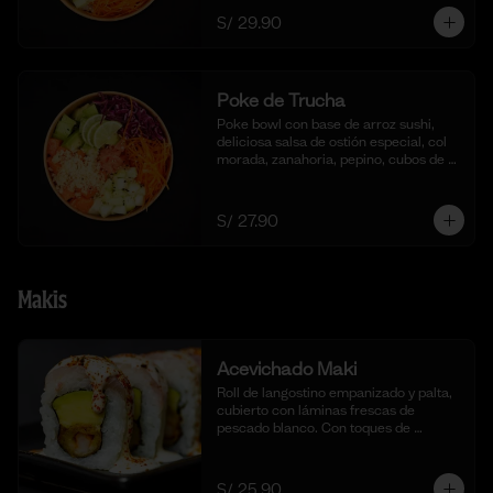
S/ 29.90
Poke de Trucha
Poke bowl con base de arroz sushi, 
deliciosa salsa de ostión especial, col 
morada, zanahoria, pepino, cubos de 
palta y dados de trucha fresca.
S/ 27.90
Makis
Acevichado Maki
Roll de langostino empanizado y palta, 
cubierto con láminas frescas de 
pescado blanco. Con toques de 
shichimi togarashi para un toque 
picante. Acompañado de nuestra salsa 
acevichada. (10 cortes).
S/ 25.90