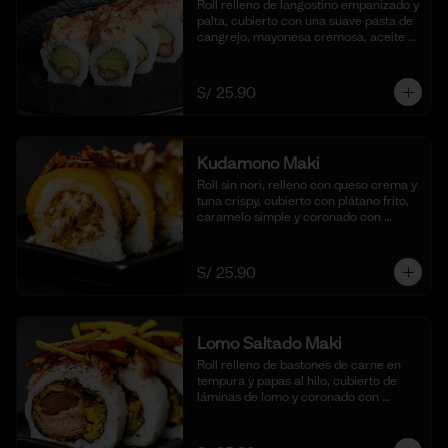
Roll relleno de langostino empanizado y 
palta, cubierto con una suave pasta de 
cangrejo, mayonesa cremosa, aceite 
de ajonjolí y shichimi togarashi. 
Acompañado de nuestra shoyu. (10 
cortes).
S/ 25.90
Kudamono Maki
Roll sin nori, relleno con queso crema y 
tuna crispy, cubierto con plátano frito, 
caramelo simple y coronado con 
pecanas. Acompañado de coulis, (10 
cortes).
S/ 25.90
Lomo Saltado Maki
Roll relleno de bastones de carne en 
tempura y papas al hilo, cubierto de 
láminas de lomo y coronado con 
salteado de cebolla, tomate y culantro 
en reducción de salsa de lomo. 
Acompañado de nuestra salsa shoyu. 