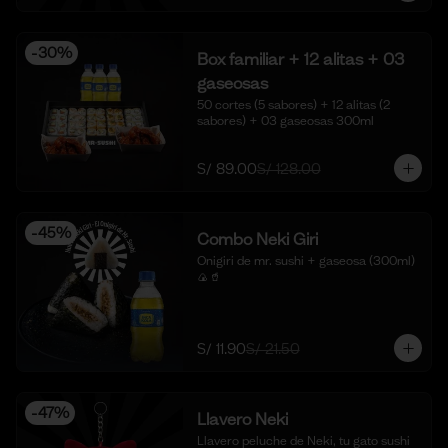
-
30
%
Box familiar + 12 alitas + 03
gaseosas
50 cortes (5 sabores) + 12 alitas (2 
sabores) + 03 gaseosas 300ml
S/ 89.00
S/ 128.00
-
45
%
Combo Neki Giri
Onigiri de mr. sushi + gaseosa (300ml) 
🍙🥤
S/ 11.90
S/ 21.50
-
47
%
Llavero Neki
Llavero peluche de Neki, tu gato sushi 