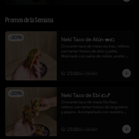
Promos de la Semana
-
20
%
Neki Taco de Atún 🍣🌮
Crocante taco de masa siu kao, relleno 
con tartar fresco de atún y palta. 
Marinado con salsa de ostión, aceite de 
sésamo, cebolla china fresca y un 
toque de limón. 🍣🌮 (4 piezas)
S/ 23.92
S/ 29.90
-
20
%
Neki Taco de Ebi 🌮🍤
Crocante taco de masa Siu Kao, 
relleno con tartar fresco de langostino 
y pepino. Acompañado con nuestra 
salsa original de la casa y toques de 
aceite de ajonjolí. 🌮🍤 (4 piezas)
S/ 23.92
S/ 29.90