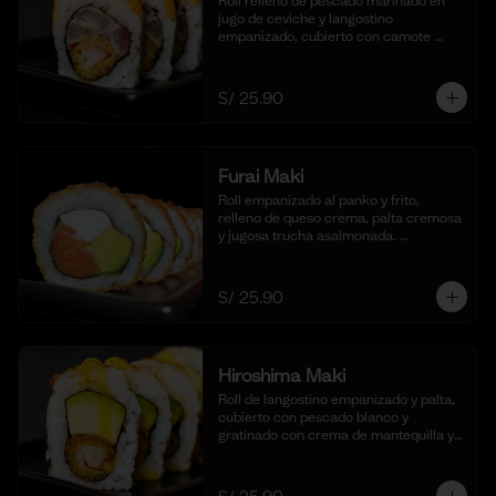
Roll relleno de pescado marinado en 
jugo de ceviche y langostino 
empanizado, cubierto con camote 
glaseado y bañado en nuestra salsa de 
ceviche. (10 cortes).
S/ 25.90
Furai Maki
Roll empanizado al panko y frito, 
relleno de queso crema, palta cremosa 
y jugosa trucha asalmonada. 
Acompañado de nuestra salsa taré. (10 
cortes)
S/ 25.90
Hiroshima Maki
Roll de langostino empanizado y palta, 
cubierto con pescado blanco y 
gratinado con crema de mantequilla y 
parmesano, realzado con gotas de 
limón. Acompañado de nuestra salsa 
shoyu. (10 cortes).