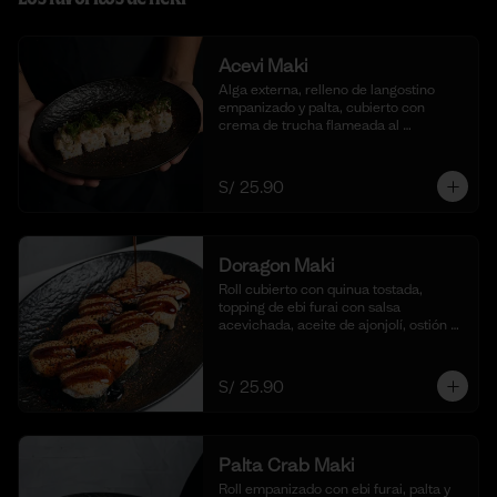
Acevi Maki
Alga externa, relleno de langostino 
empanizado y palta, cubierto con 
crema de trucha flameada al 
momento, togarashi y salsa taré. (10 
cortes)
S/ 25.90
Doragon Maki
Roll cubierto con quinua tostada, 
topping de ebi furai con salsa 
acevichada, aceite de ajonjolí, ostión y 
togarashi. (10 cortes)
S/ 25.90
Palta Crab Maki
Roll empanizado con ebi furai, palta y 