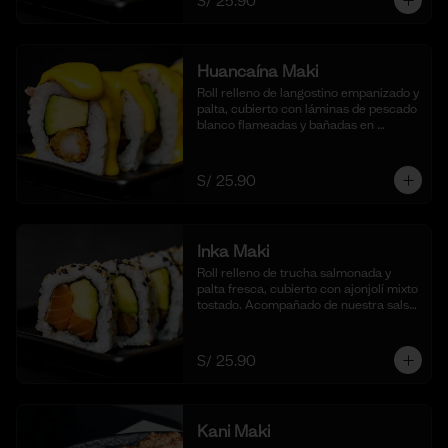
S/ 25.90
Huancaína Maki
Roll relleno de langostino empanizado y 
palta, cubierto con láminas de pescado 
blanco flameadas y bañadas en 
nuestra salsa huancaína casera, 
espolvoreado con shichimi togarashi.
(10 cortes)
S/ 25.90
Inka Maki
Roll relleno de trucha salmonada y 
palta fresca, cubierto con ajonjolí mixto 
tostado. Acompañado de nuestra salsa 
shoyu. (10 cortes).
S/ 25.90
Kani Maki