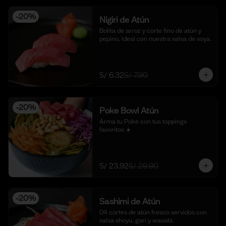
-
20
%
Nigiri de Atún
Bolita de arroz y corte fino de atún y 
pepino, ideal con nuestra salsa de soya.
S/ 6.32
S/ 7.90
-
20
%
Poke Bowl Atún
Arma tu Poke con tus toppings 
favoritos ☀️
S/ 23.92
S/ 29.90
-
20
%
Sashimi de Atún
04 cortes de atún fresco servidos con 
salsa shoyu, gari y wasabi.