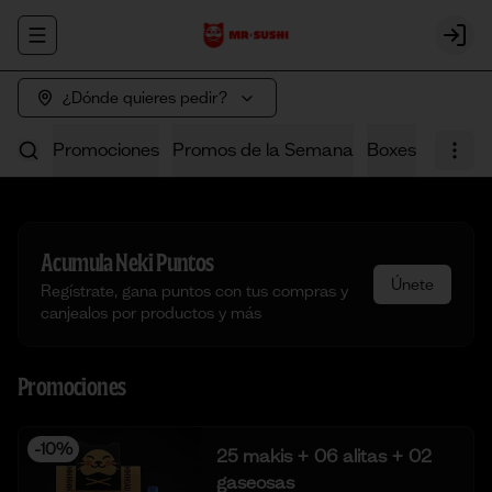
Abrir menu de navegación
Login
¿Dónde quieres pedir?
Promociones
Promos de la Semana
Boxes
Poke
Acumula
Neki Puntos
Únete
Regístrate, gana puntos con tus compras y
canjealos por productos y más
Promociones
-
10
%
25 makis + 06 alitas + 02
gaseosas