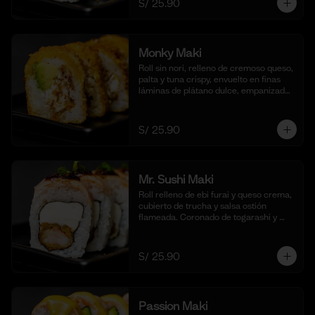
S/ 25.90
(10 cortes)
Monky Maki
Roll sin nori, relleno de cremoso queso, 
palta y tuna crispy, envuelto en finas 
láminas de plátano dulce, empanizado 
al panko y frito para un bocado dulce y 
crujiente. Acompañado de salsa de 
maracuyá y quinua crocante. (10 
S/ 25.90
cortes).
Mr. Sushi Maki
Roll relleno de ebi furai y queso crema, 
cubierto de trucha y salsa ostión 
flameada. Coronado de togarashi y 
negi. Acompañado de nuestra shoyu. 
(10 cortes).
S/ 25.90
Passion Maki