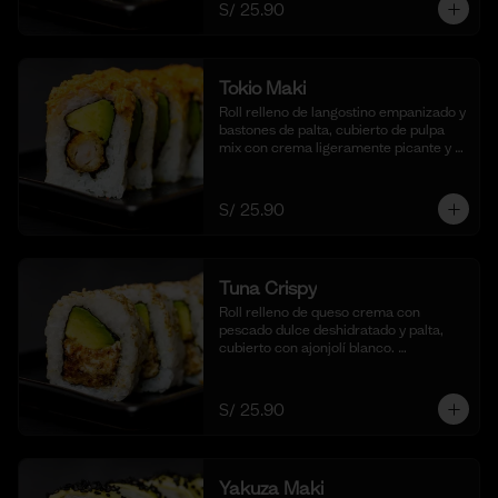
S/ 25.90
Tokio Maki
Roll relleno de langostino empanizado y 
bastones de palta, cubierto de pulpa 
mix con crema ligeramente picante y 
flameada. Acompañado de nuestra 
salsa shoyu. (10 cortes).
S/ 25.90
Tuna Crispy
Roll relleno de queso crema con 
pescado dulce deshidratado y palta, 
cubierto con ajonjolí blanco. 
Acompañado de nuestra salsa taré. (10 
cortes).
S/ 25.90
Yakuza Maki