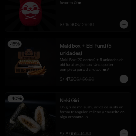
favorito 🐱🍣
S/ 15.90
S/ 29.90
-
16
%
Maki box + Ebi Furai (5
unidades)
Maki Box (20 cortes) + 5 unidades de 
ebi furai crujientes. Una opción 
completa para disfrutar.  🍣🍤
S/ 47.90
S/ 56.80
-
40
%
Neki Giri
Onigiri de mr. sushi, arroz de sushi en 
forma triangular, relleno y envuelto en 
alga crocante. 🍙
S/ 8.90
S/ 14.83