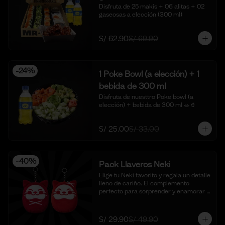
Disfruta de 25 makis + 06 alitas + 02 
gaseosas a elección (300 ml)
S/ 62.90
S/ 69.90
-
24
%
1 Poke Bowl (a elección) + 1
bebida de 300 ml
Disfruta de nuesttro Poke bowl (a 
elección) + bebida de 300 ml 🥗🥤
S/ 25.00
S/ 33.00
-
40
%
Pack Llaveros Neki
Elige tu Neki favorito y regala un detalle 
lleno de cariño. El complemento 
perfecto para sorprender y enamorar 
en este mes del amor. 🍣✨

*Foto Referencial
S/ 29.90
S/ 49.90