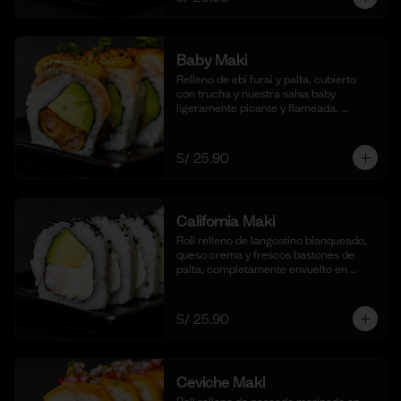
Baby Maki
Relleno de ebi furai y palta, cubierto 
con trucha y nuestra salsa baby 
ligeramente picante y flameada. 
acompañado de taré de la casa, 10 
cortes.
S/ 25.90
California Maki
Roll relleno de langostino blanqueado, 
queso crema y frescos bastones de 
palta, completamente envuelto en 
ajonjolí negro para una textura 
crujiente. Acompañado de nuestra 
salsa shoyu. (10 cortes).
S/ 25.90
Ceviche Maki