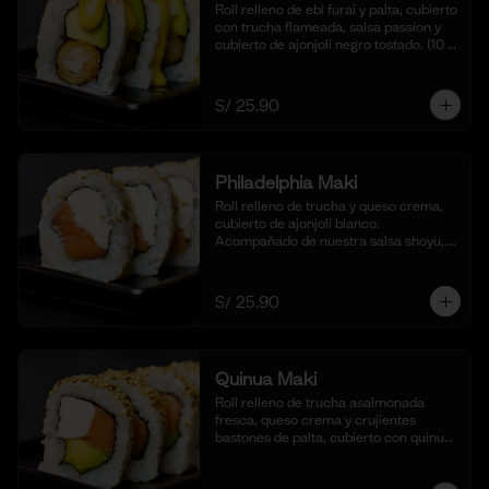
Roll relleno de ebi furai y palta, cubierto 
con trucha flameada, salsa passion y 
cubierto de ajonjolí negro tostado. (10 
cortes).
S/ 25.90
Philadelphia Maki
Roll relleno de trucha y queso crema, 
cubierto de ajonjolí blanco. 
Acompañado de nuestra salsa shoyu,. 
(10 cortes).
S/ 25.90
Quinua Maki
Roll relleno de trucha asalmonada 
fresca, queso crema y crujientes 
bastones de palta, cubierto con quinua 
crocante. Acompañado de nuestra 
salsa taré. (10 cortes).