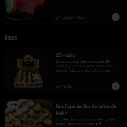
S/ 15.92
S/ 19.90
Boxes
25 makis
2 sabores de makis a elección (20 
cortes) y un tercer sabor extra de 5 
cortes. Todo acompañado con sus 
salsas aparte respectivas.
S/ 46.90
-
7
%
Box Especial (los favoritos de
Neki)
5 cortes de cada favorito. Neki ya los 
probó, ahora es tu turno 🍣🧡