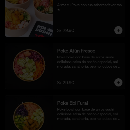
Arma tu Poke con tus sabores favoritos  
☀️
S/ 29.90
Poke Atún Fresco
Poke bowl con base de arroz sushi, 
deliciosa salsa de ostión especial, col 
morada, zanahoria, pepino, cubos de 
palta y dados de Atún fresco.
S/ 29.90
Poke Ebi Furai
Poke bowl con base de arroz sushi, 
deliciosa salsa de ostión especial, col 
morada, zanahoria, pepino, cubos de 
palta,  langostinos empanizados y frito 
al panko.